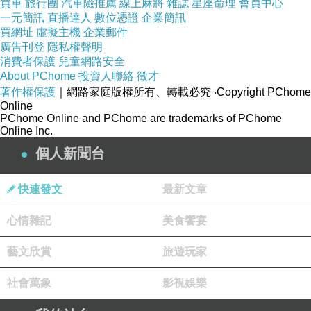
買車
旅行團
汽車險推薦
線上麻將
雜誌
星座命理
會員中心
一元簡訊
直播達人
數位憑證
企業簡訊
買網址
虛擬主機
企業郵件
廣告刊登
隱私權聲明
消費者保護
兒童網路安全
About PChome
投資人聯絡
徵才
著作權保護
｜網路家庭版權所有、轉載必究
‧Copyright PChome
Online
PChome Online and PChome are trademarks of PChome
Online Inc.
個人新聞台
快速發文
最新文章
心情雜記
美食饗宴
藝文欣賞
旅遊玩家
社會萬象
影視娛樂