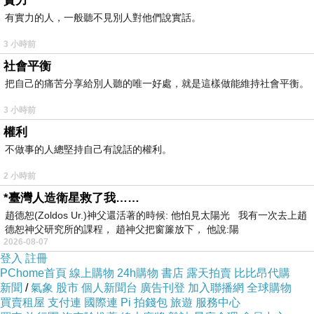
實力
有實力的人，一般聽不見別人對他們說實話。
3 小時前
社會平衡
把自己的痛苦分享給別人聽的唯一好處，就是這樣做能維持社會平衡。
3 小時前
權利
不做事的人總堅持自己有說話的權利。
2 小時前
*臺灣人造衛星救了我……
趙德恕(Zoldos Ur.)神父還活著的時候: 他怕見太陽光 我有一次去上趙
德恕神父研究所的課程， 趙神父把窗簾放下， 他說:陽
2026-08-07
登入
註冊
PChome首頁
線上購物
24h購物
書店
露天拍賣
比比昂代購
新聞
/
氣象
股市
個人新聞台
廣告刊登
加入聯播網
全球購物
買賣租屋
支付連
國際連
Pi 拍錢包
旅遊
服務中心