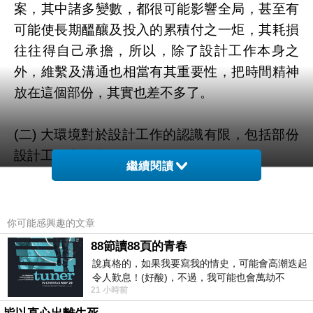
案，其中諸多變數，都很可能影響全局，甚至有
可能使長期醞釀及投入的累積付之一炬，其耗損
往往得自己承擔，所以，除了設計工作本身之
外，維繫及溝通也相當有其重要性，把時間精神
放在這個部份，其實也差不多了。
(二) 大環境對於設計工作的認識有限，包括部份
設計工作者在內︰
繼續閱讀
從最近的一支電視廣告，大概能夠看出個端倪，
便利商店的同商品第二件折扣促銷，充分符合廣
告中那位老太太的購物習慣，經營者把菜市場的
你可能感興趣的文章
交易文化及心態掌握的恰到好處，看來今年的業
88節讀88頁的青春
績表現定有明顯的成長。
說真格的，如果我要寫我的情史，可能會高潮迭起
令人歎息！(好酸)，不過，我可能也會萬劫不
其實認同設計專業的人有之，就如同本台舊新聞
21 小時前
復...，每天跪鍵盤還是被判了花心的罪
中所提及，彼此都用專業來回饋對方，但視設計