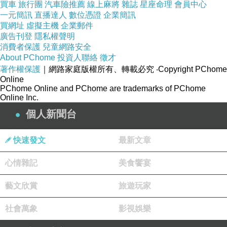
買車
旅行團
汽車險推薦
線上麻將
雜誌
星座命理
會員中心
同有些傢俱商也兼空間規劃，雖說在設計的部份
一元簡訊
直播達人
數位憑證
企業簡訊
不算深入(多半以傢俱的擺設及販售為主)，但其
買網址
虛擬主機
企業郵件
廣告刊登
隱私權聲明
週邊的服務配套若完善，也是專業服務的一種。
消費者保護
兒童網路安全
諸多認定專業的條件中我認為較重要的，在於整
About PChome
投資人聯絡
徵才
體設計流程及行政流程的完備，這個部份建立的
著作權保護
｜網路家庭版權所有、轉載必究
‧Copyright PChome
Online
夠完善，其他的部份就跟著易於建構及累積，相
PChome Online and PChome are trademarks of PChome
Online Inc.
對在管理及時程的掌控上也容易的多，剩下的就
個人新聞台
是人的問題了。
就目前而言，大多仍用人性化管理自欺欺人式的
快速發文
最新文章
說法來掩飾經營管理涉略不足的實際窘境。
心情雜記
美食饗宴
慢慢的，設計工作的管理者，對於設計部份的投
藝文欣賞
旅遊玩家
注時間越來越少，轉化成純經營或純業務的工作
性質從此陪酒賣笑，有些人不甘受地域及市場的
社會萬象
影視娛樂
限制於此，所以很多室內設計師或建築師也跟著