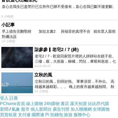
皆以直心出離生死
專業如蔥蒜的高等哺乳類亦佔有相當的比例，實
直心念我生已盡梵行已立所作已辦不受後有，直心念我已斷不復更斷。
需要長期的培養教育。
8 小時前
相對設計工作者本身對於自己的專業培養亦同，
小記事
滿街的設計師，其認定專業的標準，有時連業內
早上禱告完翻聖經 加拉太書2 與福音的真理不合 就在眾人面前
人士都難以評斷，更何況是消費者，所有的制度
對磯法說
19 小時前
及流程均屬自由心證，而沒有一個標準可以依
柒參參▎老宅2 / 7 (終)
循，不過話說回來，就算有，如何能制衡行之有
老宅2 / 7 - 歡迎回家照片裡的人靜靜站在鏡子前。
年的菜市場文化？這疑慮預設立場，建築公會雖
三樓，廄，大崽蕥，柳橘，閆兒，摩斯和崽崽，七
2026-08-07
說有完善的制度，甚至設計費計算都有一套客觀
個人整整齊齊地站在鏡框之外，如同
的公式，然而作白工收不到設計費的案例仍時有
立秋的風
立秋日的風，刮得好熱。 軍事演習，不外出。 高
所聞。設計師漫天喊價，當然會殃及較自我要求
雄越來越精彩。。。 晚上的夜市越來越熱鬧。 秋
的設計單位，當然會將一件本應是專業表現的設
14 小時前
天的風刮得很熱 夜遊消暑熱。。。
登入
註冊
計規劃案流於菜市場蔥蒜式的交易方式。
PChome首頁
線上購物
24h購物
書店
露天拍賣
比比昂代購
新聞
/
氣象
股市
個人新聞台
廣告刊登
加入聯播網
全球購物
專業的服務方式有很多種，並不涉及風格，就如
買賣租屋
支付連
國際連
Pi 拍錢包
旅遊
服務中心