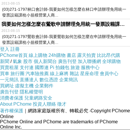
2013-08-15
(03)271-1797林口會計師-我要如何怎樣怎麼在林口申請辦理免用統一
發票設籍課稅小規模營業人商...
我要如何怎樣怎麼在鶯歌申請辦理免用統一發票設籍課稅小規模營業人商號企業社工作室
2013-08-15
(03)271-1797鶯歌會計師-我要鶯歌如何怎樣怎麼在申請辦理免用統一
發票設籍課稅小規模營業人商...
登入
註冊
PChome首頁
線上購物
24h購物
書店
露天拍賣
比比昂代購
新聞
/
氣象
股市
個人新聞台
廣告刊登
加入聯播網
全球購物
買賣租屋
支付連
國際連
Pi 拍錢包
旅遊
服務中心
買車
旅行團
汽車險推薦
線上麻將
雜誌
星座命理
會員中心
一元簡訊
直播達人
數位憑證
企業簡訊
買網址
虛擬主機
企業郵件
廣告刊登
隱私權聲明
消費者保護
兒童網路安全
About PChome
投資人聯絡
徵才
著作權保護
｜網路家庭版權所有、轉載必究
‧Copyright PChome
Online
PChome Online and PChome are trademarks of PChome
Online Inc.