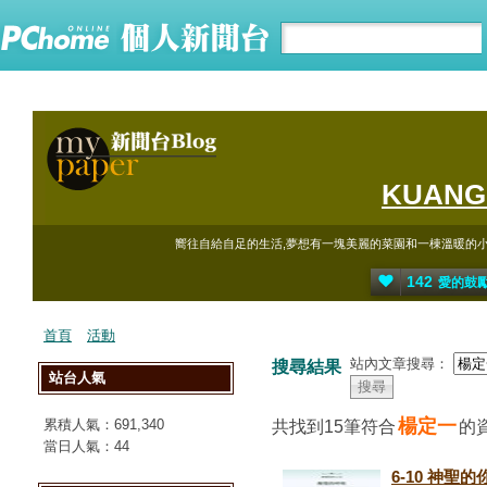
KUAN
嚮往自給自足的生活,夢想有一塊美麗的菜園和一棟溫暖的小屋
142
愛的鼓
首頁
活動
站內文章搜尋：
搜尋結果
站台人氣
楊定一
累積人氣：
691,340
共找到15筆符合
的
當日人氣：
44
6-10 神聖