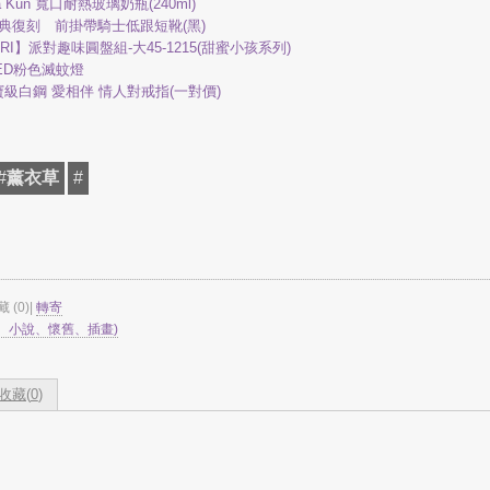
 Kun 寬口耐熱玻璃奶瓶(240ml)
c.】經典復刻 前掛帶騎士低跟短靴(黑)
RI】派對趣味圓盤組-大45-1215(甜蜜小孩系列)
LED粉色滅蚊燈
寶級白鋼 愛相伴 情人對戒指(一對價)
#
薰衣草
#
藏 (
0
)|
轉寄
、小說、懷舊、插畫)
收藏(
0
)