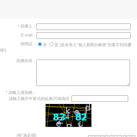
* 回應人：
E-mail：
悄悄話：
否
是 (若未登入"個人新聞台帳號"則看不到回覆
唷!)
回應內容：
* 請輸入識別碼：
請輸入圖片中算式的結果(可能為0)
(有*為必填)