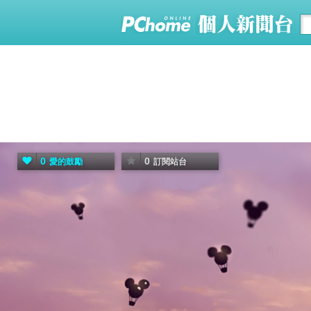
0
0
愛的鼓勵
訂閱站台