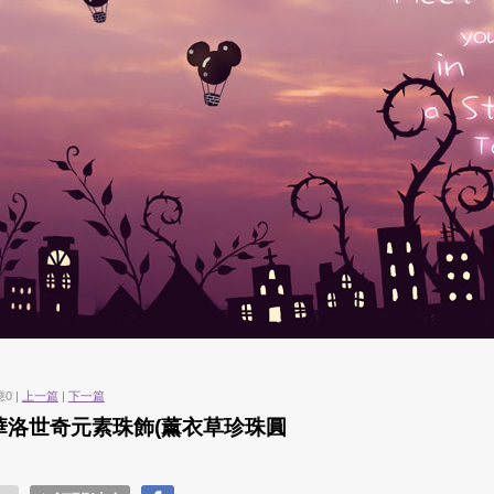
應0 |
上一篇
|
下一篇
】施華洛世奇元素珠飾(薰衣草珍珠圓