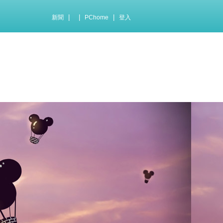
|
|
|
新聞
PChome
登入