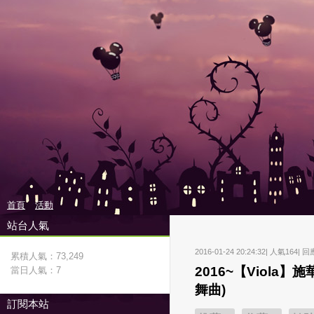
首頁
活動
站台人氣
2016-01-24 20:24:32| 人氣164| 回
累積人氣：
73,249
2016~【Viola
當日人氣：
7
舞曲)
訂閱本站