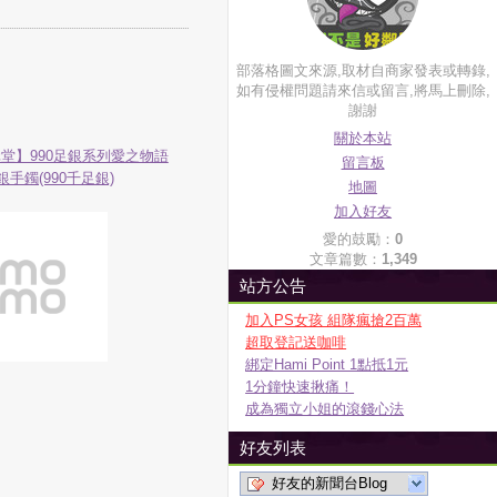
部落格圖文來源,取材自商家發表或轉錄,
如有侵權問題請來信或留言,將馬上刪除,
謝謝
關於本站
堂】990足銀系列愛之物語
留言板
銀手鐲(990千足銀)
地圖
加入好友
愛的鼓勵：
0
文章篇數：
1,349
站方公告
加入PS女孩 組隊瘋搶2百萬
超取登記送咖啡
綁定Hami Point 1點抵1元
1分鐘快速揪痛！
成為獨立小姐的滾錢心法
好友列表
好友的新聞台Blog