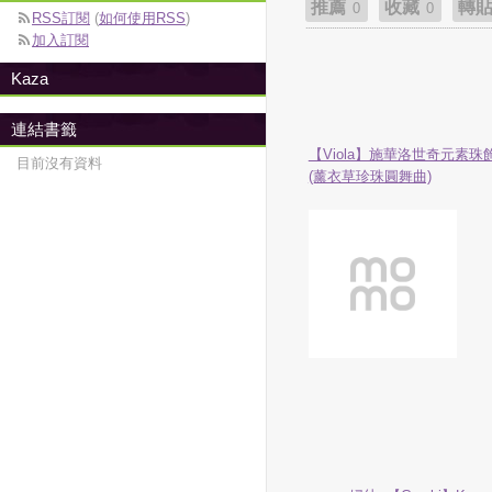
推薦
收藏
轉
0
0
RSS訂閱
(
如何使用RSS
)
加入訂閱
Kaza
連結書籤
【Viola】施華洛世奇元素珠
目前沒有資料
(薰衣草珍珠圓舞曲)