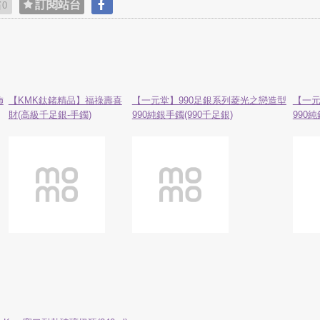
貼
訂閱站台
0
飾
【KMK鈦鍺精品】福祿壽喜
【一元堂】990足銀系列菱光之戀造型
【一元
財(高級千足銀-手鐲)
990純銀手鐲(990千足銀)
990純