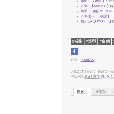
婦幼~【Combi】Kuma
2016~【double 
婦幼~【美國MERI ME
2016過年~【i美麗】
情人節-【MYOS】珠
#
戒指
#
造型
#
白鋼
台長：
rika07kv
人氣(164) | 回應(0)| 推薦 (
0
)| 收
全站分類:
圖文創作(詩詞、散文
推薦(
0
)
回應(0)