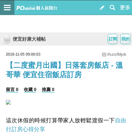
便宜好康大補帖
訂閱
我的
2018-11-05 09:00:03
rfxzrzfbljvb
【二度蜜月出國】日落套房飯店 - 溫
哥華 便宜住宿飯店訂房
留言 0
收藏 0
推薦 0
這次休假的時候打算帶家人放輕鬆渡假一下
自由
行訂房心得分享