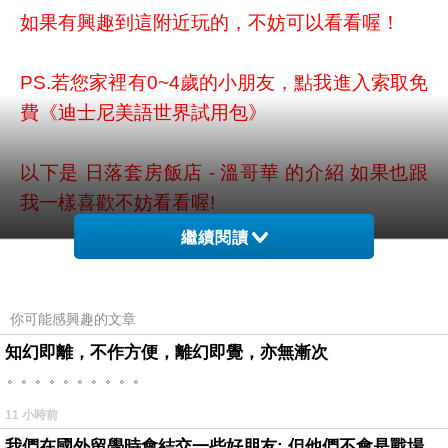
如果有興趣到這附近玩的，不妨可以看看喔！
PS.若您家裡有0~4歲的小朋友，
點我進入索取免
費《迪士尼美語世界試用包》
以下是 日落套房飯店 - 溫哥華 的介紹 如果也跟
我一樣喜歡不妨看看喔!
繼續閱讀
↓↓↓限量特優價格按鈕↓↓↓
你可能感興趣的文章
小型家庭旅館
>
知幻即離，不作方便，離幻即覺，亦無漸次
。。。。。。。。。。
11 小時前
我們在國外留學時會結交一些好朋友: 但他們不會是戰場上的朋友