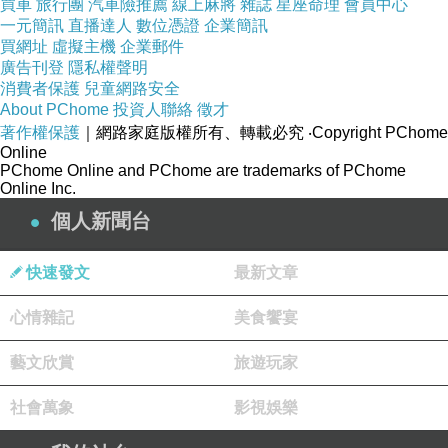
買車
旅行團
汽車險推薦
線上麻將
雜誌
星座命理
會員中心
一元簡訊
直播達人
數位憑證
企業簡訊
買網址
虛擬主機
企業郵件
廣告刊登
隱私權聲明
消費者保護
兒童網路安全
About PChome
投資人聯絡
徵才
著作權保護
｜網路家庭版權所有、轉載必究
‧Copyright PChome
Online
PChome Online and PChome are trademarks of PChome
Online Inc.
個人新聞台
快速發文
最新文章
心情雜記
美食饗宴
藝文欣賞
旅遊玩家
社會萬象
影視娛樂