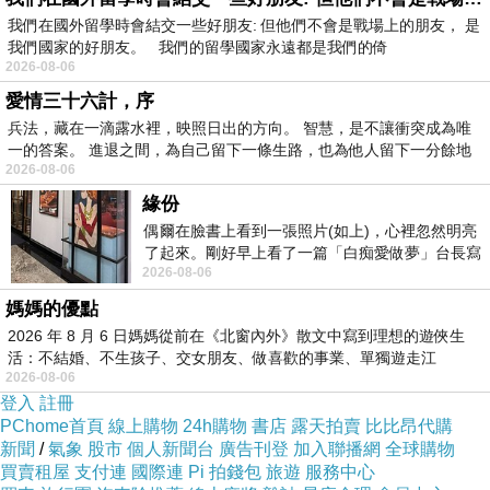
我們在國外留學時會結交一些好朋友: 但他們不會是戰場上的朋友， 是
我們國家的好朋友。 我們的留學國家永遠都是我們的倚
2026-08-06
愛情三十六計，序
兵法，藏在一滴露水裡，映照日出的方向。 智慧，是不讓衝突成為唯
一的答案。 進退之間，為自己留下一條生路，也為他人留下一分餘地
2026-08-06
緣份
偶爾在臉書上看到一張照片(如上)，心裡忽然明亮
了起來。剛好早上看了一篇「白痴愛做夢」台長寫
2026-08-06
的貼文，在回顧年輕時瘋狂愛上
媽媽的優點
2026 年 8 月 6 日媽媽從前在《北窗內外》散文中寫到理想的遊俠生
活：不結婚、不生孩子、交女朋友、做喜歡的事業、單獨遊走江
2026-08-06
湖⋯⋯，
登入
註冊
PChome首頁
線上購物
24h購物
書店
露天拍賣
比比昂代購
新聞
/
氣象
股市
個人新聞台
廣告刊登
加入聯播網
全球購物
買賣租屋
支付連
國際連
Pi 拍錢包
旅遊
服務中心