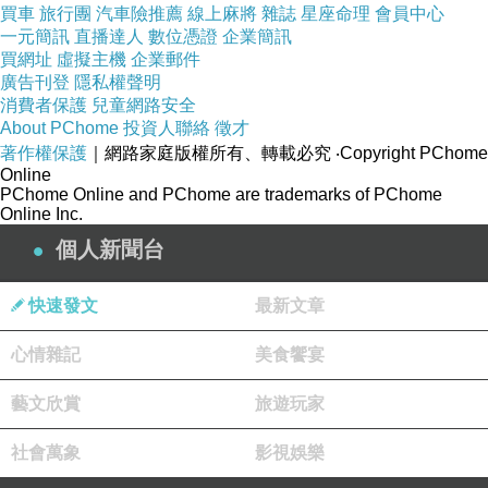
買車
旅行團
汽車險推薦
線上麻將
雜誌
星座命理
會員中心
只是很多人在飲食上不均衡，導致需要額外補充。
一元簡訊
直播達人
數位憑證
企業簡訊
買網址
虛擬主機
企業郵件
B族維生素廣泛存在於肉類、牛奶、蔬菜、粗糧、發
廣告刊登
隱私權聲明
酵食品中。 比如，全麥中B族維生素的量是精白麵
消費者保護
兒童網路安全
粉的7-8倍。 隨著人們對精細化食物攝入量的增
About PChome
投資人聯絡
徵才
著作權保護
｜網路家庭版權所有、轉載必究
‧Copyright PChome
加，以及一些不均衡飲食習慣的出現，有些人的確
Online
因攝入維生素B族不足而表現出相應的癥狀，如口角
PChome Online and PChome are trademarks of PChome
Online Inc.
炎、舌炎、皮炎、眼炎、腹瀉、腳氣病（一種以心
個人新聞台
臟為主要特徵的疾病）
如果臨床有缺乏維生素B的癥狀，改變飲食結構是第
快速發文
最新文章
一要務。 此外，適度服用含B群的營養補充品，也
心情雜記
美食饗宴
是日常保健的另一選擇。 但是務必按照使用說明或
者醫生的囑咐使用，不能過量食用。 若過度或依賴
藝文欣賞
旅遊玩家
補充維生素B族，反而會讓身體誤以為不累而繼續工
社會萬象
影視娛樂
作，造成對身體傷害。