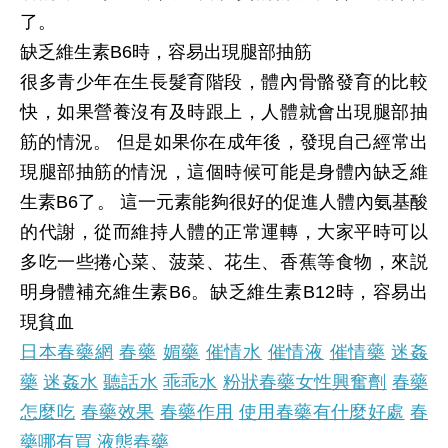
了。
缺乏維生素B6時，容易出現腿部抽筋
很多青少年在生長髮育階段，體內骨骼發育的比較
快，如果營養沒有及時跟上，人體就會出現腿部抽
筋的情況。 但是如果你在成年後，發現自己經常出
現腿部抽筋的情況，這個時候可能是身體內缺乏維
生素B6了。 這一元素能夠很好的促進人體內氨基酸
的代謝，從而維持人體的正常運轉，大家平時可以
多吃一些捲心菜、菠菜、花生、香蕉等食物，來説
明身體補充維生素B6。
缺乏維生素B12時，容易出
現貧血
日本春藥網
春藥
媚藥
催情水
催情液
催情藥
迷姦
藥
迷姦水
聽話水
乖乖水
粉狀春藥
女性興奮劑
春藥
怎麼吃
春藥效果
春藥作用
使用春藥有什麼好處
春
藥哪有買
液態春藥