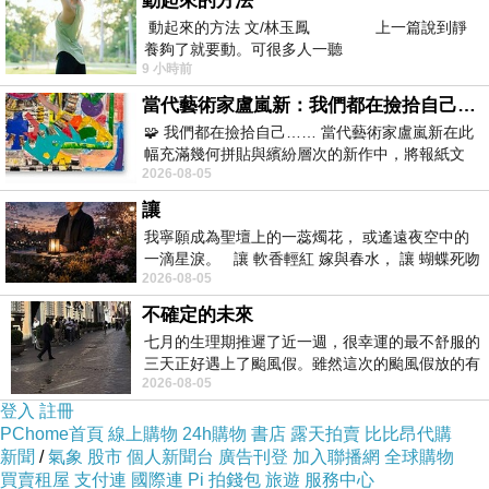
動起來的方法
補充維生素B族，有助於提高睡眠品質
動起來的方法 文/林玉鳳 上一篇說到靜
養夠了就要動。可很多人一聽
臺灣預防保健協會理事長、藥學碩士趙順榮藥師指
9 小時前
出，維生素B3、B5、B6、B9和B12的良好水準，可
當代藝術家盧嵐新：我們都在撿拾自己，將散落的情緒與碎片，拼回生命完整的輪廓
能有助於睡眠的質量，因為它們有可以調節體內氨
🧩 我們都在撿拾自己…… 當代藝術家盧嵐新在此
幅充滿幾何拼貼與繽紛層次的新作中，將報紙文
基酸及色氨酸的水準，從而説明身體產生誘導睡眠
2026-08-05
字、彩色剪紙與明亮顏料層層
的褪黑激素。 尤其是維生素B12在褪黑激素的產生
讓
中發生至關重要的作用。 身體的“睡眠荷爾蒙”褪黑
我寧願成為聖壇上的一蕊燭花， 或遙遠夜空中的
激素可以説明你在晚上入睡，直到早上享受深度休
一滴星淚。 讓 軟香輕紅 嫁與春水， 讓 蝴蝶死吻
2026-08-05
夏日最後一瓣玫瑰， 讓
息。
不確定的未來
如何通過均衡飲食，補充人體所需維生素B族？
七月的生理期推遲了近一週，很幸運的最不舒服的
俄羅斯慾望口香糖
Gersian Gulf Girl
催情巧克力
性
三天正好遇上了颱風假。雖然這次的颱風假放的有
2026-08-05
點虛，因為風雨不大，但這也是最想要的
藥口香糖
春藥口香糖
Firefox
火狐春藥
登入
註冊
粉
Lovegra
女用威而鋼
puama
愛巢粉
催情奶茶
卡
PChome首頁
線上購物
24h購物
書店
露天拍賣
比比昂代購
宴催情粉
ks gold
印度女神之戀
女性性粉
女用偉哥
新聞
/
氣象
股市
個人新聞台
廣告刊登
加入聯播網
全球購物
買賣租屋
支付連
國際連
Pi 拍錢包
旅遊
服務中心
在日常的飲食中已經包含了大量的維生素B類物質，