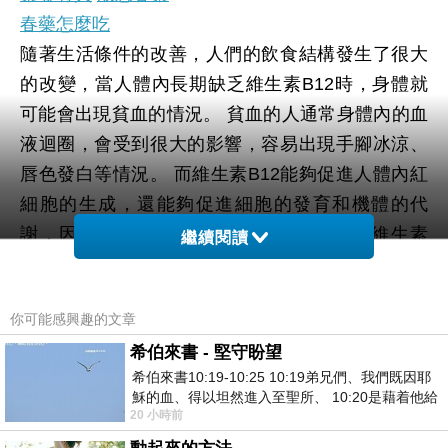
春藥怎麼吃
隨著生活條件的改善，人們的飲食結構發生了很大
的改變，當人體內長期缺乏維生素B12時，身體就
可能會出現貧血的情況。 貧血的人通常身體內的血
液迴圈，會受到很大的影響，容易出現手腳冰涼、
唇色發白等情況。 而維生素B12能夠促進人體內紅
細胞的生成，還能夠促進細胞的發育和機體的代
謝，因此身體貧血的人，在平時要多注意維生素
繼續閱讀
B12的補充了，可以多吃一些紅肉類的食物，比如
豬肝、牛肉、羊肉等，來説明身體改善貧血的情
你可能感興趣的文章
況。
希伯來書 - 堅守盼望
當人體內缺乏維生素B族的時候，對於身體健康的影
希伯來書10:19-10:25 10:19弟兄們、我們既因耶
響是比較大的，大家在平時要注意觀察身體的變
穌的血、得以坦然進入至聖所、 10:20是藉着他給
化，多吃一些穀物類、瘦肉類的食物，來説明身體
20 小時前
我們開了一條又新又活的路從幔子經過
補充維生素B族，更好的保護身體健康。