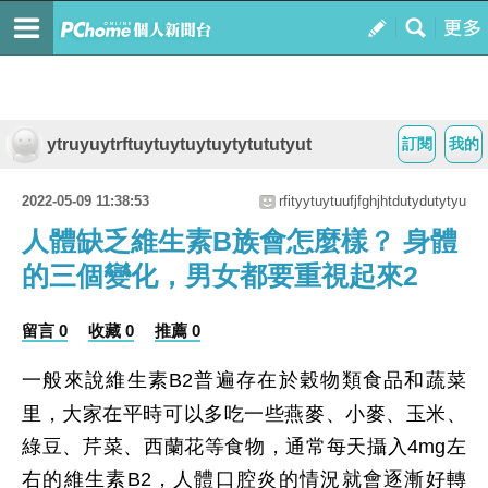
ytruyuytrftuytuytuytuytytututyut
訂閱
我的
2022-05-09 11:38:53
rfityytuytuufjfghjhtdutydutytyu
人體缺乏維生素B族會怎麼樣？ 身體
的三個變化，男女都要重視起來2
留言 0
收藏 0
推薦 0
一般來說維生素B2普遍存在於穀物類食品和蔬菜
里，大家在平時可以多吃一些燕麥、小麥、玉米、
綠豆、芹菜、西蘭花等食物，通常每天攝入4mg左
右的維生素B2，人體口腔炎的情況就會逐漸好轉