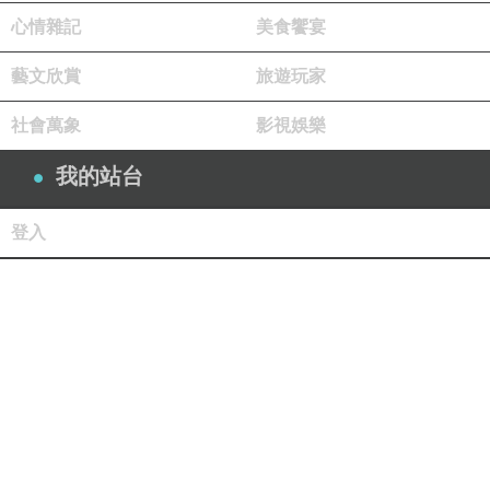
心情雜記
美食饗宴
藝文欣賞
旅遊玩家
社會萬象
影視娛樂
我的站台
登入