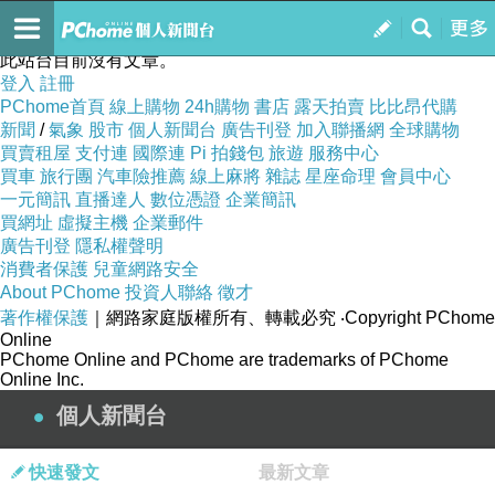
renepingliu
訂閱
我的
此站台目前沒有文章。
登入
註冊
PChome首頁
線上購物
24h購物
書店
露天拍賣
比比昂代購
新聞
/
氣象
股市
個人新聞台
廣告刊登
加入聯播網
全球購物
買賣租屋
支付連
國際連
Pi 拍錢包
旅遊
服務中心
買車
旅行團
汽車險推薦
線上麻將
雜誌
星座命理
會員中心
一元簡訊
直播達人
數位憑證
企業簡訊
買網址
虛擬主機
企業郵件
廣告刊登
隱私權聲明
消費者保護
兒童網路安全
About PChome
投資人聯絡
徵才
著作權保護
｜網路家庭版權所有、轉載必究
‧Copyright PChome
Online
PChome Online and PChome are trademarks of PChome
Online Inc.
個人新聞台
快速發文
最新文章