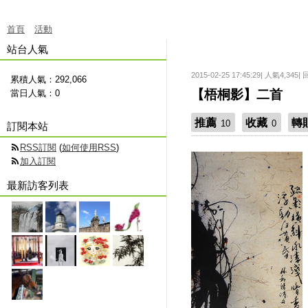
首頁
活動
站台人氣
2015-02-25 17:45:29| 人氣4,345|
累積人氣：
292,066
【梧桐影】二首
當日人氣：
0
推薦
收藏
轉
10
0
訂閱本站
RSS訂閱
(
如何使用RSS
)
加入訂閱
最新訪客列表