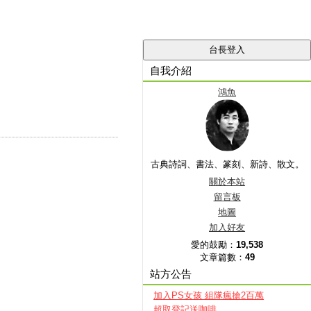
自我介紹
鴻魚
古典詩詞、書法、篆刻、新詩、散文。
關於本站
留言板
地圖
加入好友
愛的鼓勵：
19,538
文章篇數：
49
站方公告
加入PS女孩 組隊瘋搶2百萬
超取登記送咖啡