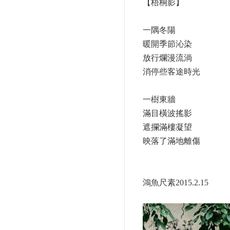
【梧桐影】
一隅冬陽
暖開季節沁染
放行爛漫流淌
消停些客途時光
一樹東牆
滿目橫波搖影
遮攔滿樓凝望
映落了滿地離傷
鴻魚尺素2015.2.15