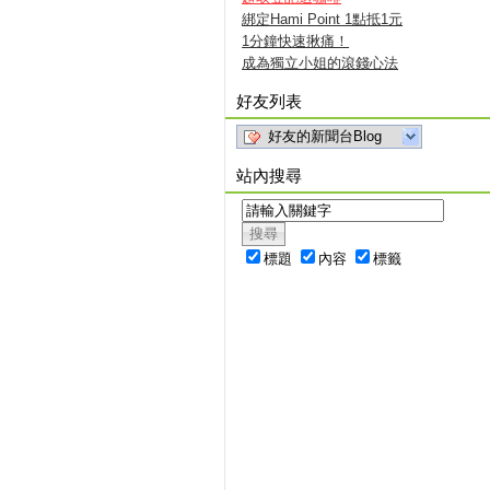
綁定Hami Point 1點抵1元
1分鐘快速揪痛！
成為獨立小姐的滾錢心法
好友列表
好友的新聞台Blog
站內搜尋
標題
內容
標籤