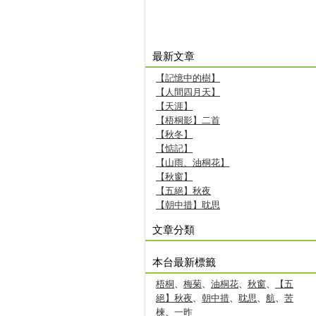
最新文章
【記憶中的樹】
【人間四月天】
【天涯】
【梧桐影】二首
【秋冬】
【惦記】
【山雨、油桐花】
【秋窗】
【五絕】秋夜
【朝中措】耽思
文章分類
本台最新標籤
梧桐
、
梅菊
、
油桐花
、
秋窗
、
【五
絕】秋夜
、
朝中措
、
耽思
、
航
、
苦
楝
、
一昨