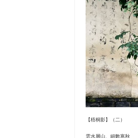
【梧桐影】（二）
雲水層山、細數寒秋