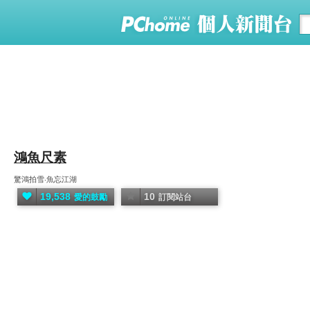
鴻魚尺素
驚鴻拍雪‧魚忘江湖
19,538
10
愛的鼓勵
訂閱站台