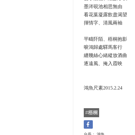
墨涔硯池相思無由
看花葉凝露飲盡渴望
揮情字、清風兩袖
平疇阡陌、梧桐抱影
唳鴻歸處驛馬客行
纏幾絲心緒縱放酒曲
逐遠風、掩入霞映
鴻魚尺素2015.2.24
#
梧桐
台長：
鴻魚