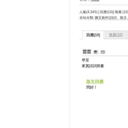
人氣(4,345) | 回應(10)| 推薦 (
10
全站分類:
圖文創作(詩詞、散文
推薦(
10
)
回應(10)
芸芸
早安
來賞詩詞與畫
版主回應
問好！