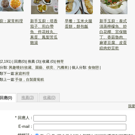
廚：家常料理
新手玉廚：塔香
早餐：玉米火腿
新手玉廚：泰式
茄子、煎白帶
蛋餅，餅包飯
清蒸檸檬魚、炒
魚、炸花枝丸、
白花椰、宮保雞
蔥蛋、鳳梨苦瓜
丁、香菇魯肉、
雞湯
麻婆豆腐、皮蛋
絞肉炒豆乾
2,191) | 回應(0)| 推薦 (
3
)| 收藏 (
0
)|
轉寄
分類:
興趣嗜好(收藏、園藝、棋奕、汽機車)
| 個人分類:
食物戀
|
類下一篇:
家庭料理
類上一篇:
手做，自製蘿蔔糕
推薦(
3
)
收藏(
0
)
回應(0)
我
* 回應人：
E-mail：