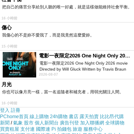
把自己的痛苦分享給別人聽的唯一好處，就是這樣做能維持社會平衡。
16 小時前
傷心
我傷心的不是妳不愛我了，而是我竟然這麼愛妳。
15 小時前
電影一夜限定2026 One Night Only 2026 movie
電影一夜限定2026 One Night Only 2026 movie
Directed by Will Gluck Written by Travis Braun
2026-08-07
Starring Monica Barbaro
月光
你也可以像月亮一樣，當一名追隨者和補充者，用弱光關注人間。
16 小時前
登入
註冊
PChome首頁
線上購物
24h購物
書店
露天拍賣
比比昂代購
宋朝朱子曰：「善欲人見，不是真善；惡恐人知，
新聞
/
氣象
股市
個人新聞台
廣告刊登
加入聯播網
全球購物
買賣租屋
支付連
國際連
Pi 拍錢包
旅遊
服務中心
便是大惡。」