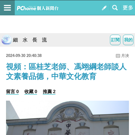
細 水 長 流
訂閱
我的
2024-09-30 20:40:38
月泱
視頻：區桂芝老師、馮翊綱老師談人
文素養品德，中華文化教育
留言 0
收藏 0
推薦 2