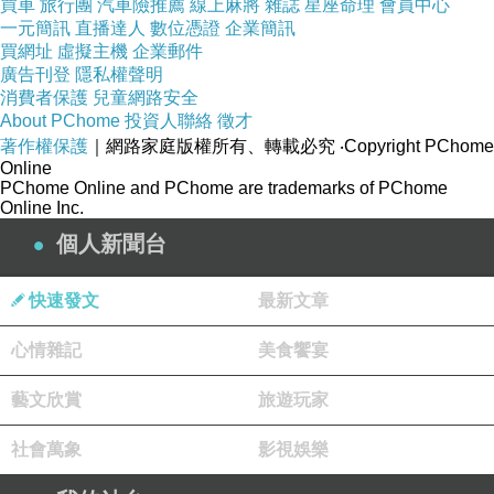
買車
旅行團
汽車險推薦
線上麻將
雜誌
星座命理
會員中心
一元簡訊
直播達人
數位憑證
企業簡訊
買網址
虛擬主機
企業郵件
廣告刊登
隱私權聲明
消費者保護
兒童網路安全
About PChome
投資人聯絡
徵才
著作權保護
｜網路家庭版權所有、轉載必究
‧Copyright PChome
Online
PChome Online and PChome are trademarks of PChome
Online Inc.
個人新聞台
快速發文
最新文章
心情雜記
美食饗宴
藝文欣賞
旅遊玩家
社會萬象
影視娛樂