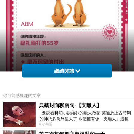
繼續閱讀
你可能感興趣的文章
典藏封面聊兩句-【支離人】
要說看科幻小說給我的最大啟蒙 莫過於上古時期
的神祇多為外星人了 即便擁有像「支離人」這種
4 小時前
驚世駭俗的神通法門 也未必讀