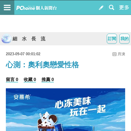
細 水 長 流
訂閱
我的
2023-09-07 00:01:02
月泱
心測：奧利奧戀愛性格
留言 0
收藏 0
推薦 0