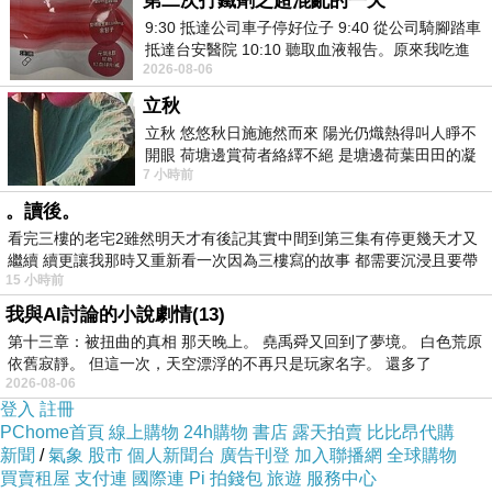
第二次打鐵劑之超混亂的一天
9:30 抵達公司車子停好位子 9:40 從公司騎腳踏車
抵達台安醫院 10:10 聽取血液報告。原來我吃進
2026-08-06
去的 B12 彌可保並非沒有吸收而是超
立秋
立秋 悠悠秋日施施然而來 陽光仍熾熱得叫人睜不
開眼 荷塘邊賞荷者絡繹不絕 是塘邊荷葉田田的凝
7 小時前
望 風中飄逸的是映日荷花別樣紅
。讀後。
看完三樓的老宅2雖然明天才有後記其實中間到第三集有停更幾天才又
繼續 續更讓我那時又重新看一次因為三樓寫的故事 都需要沉浸且要帶
15 小時前
有
我與AI討論的小說劇情(13)
第十三章：被扭曲的真相 那天晚上。 堯禹舜又回到了夢境。 白色荒原
依舊寂靜。 但這一次，天空漂浮的不再只是玩家名字。 還多了
2026-08-06
登入
註冊
PChome首頁
線上購物
24h購物
書店
露天拍賣
比比昂代購
新聞
/
氣象
股市
個人新聞台
廣告刊登
加入聯播網
全球購物
范倪Liu - 一眼清澈
買賣租屋
支付連
國際連
Pi 拍錢包
旅遊
服務中心