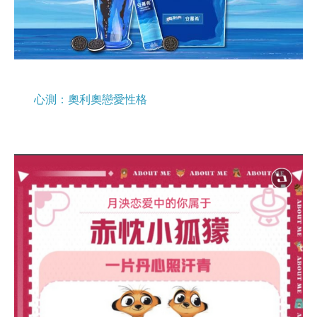
心測：奧利奧戀愛性格