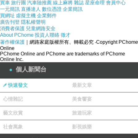
買車
旅行團
汽車險推薦
線上麻將
雜誌
星座命理
會員中心
演唱：范倪Liu
一元簡訊
直播達人
數位憑證
企業簡訊
作詞：趙楠
買網址
虛擬主機
企業郵件
廣告刊登
作曲：梨脆脆
隱私權聲明
消費者保護
兒童網路安全
山間會有一陣風溫柔拂過
About PChome
投資人聯絡
徵才
日落後天黑也會有星辰閃爍
著作權保護
｜網路家庭版權所有、轉載必究
‧Copyright PChome
Online
有些風景我們難免錯過
PChome Online and PChome are trademarks of PChome
Online Inc.
願下一程會有更好收穫
個人新聞台
遺憾和失落本就世間常有
會有一束光為你從雲層穿過
快速發文
最新文章
在妳前進路上伴隨左右
而妳只需等等有人來將妳守候
心情雜記
美食饗宴
總有人會愛上妳眼眸中的清澈
藝文欣賞
旅遊玩家
擁抱妳的難過告訴妳人間值得
社會萬象
影視娛樂
風會因此透徹妳應該快樂
在奔赴黎明的每一刻