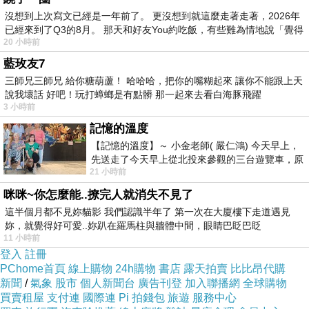
沒想到上次寫文已經是一年前了。 更沒想到就這麼走著走著，2026年
已經來到了Q3的8月。 那天和好友You約吃飯，有些難為情地說「覺得
20 小時前
藍玫友7
三師兄三師兄 給你糖葫蘆！ 哈哈哈，把你的嘴糊起來 讓你不能跟上天
說我壞話 好吧！玩打蟑螂是有點髒 那一起來去看白海豚飛躍
3 小時前
記憶的溫度
【記憶的溫度】～ 小金老師( 嚴仁鴻) 今天早上，
先送走了今天早上從北投來參觀的三台遊覽車，原
21 小時前
以為展場已經差不多要安靜下來，卻發
咪咪~你怎麼能..撩完人就消失不見了
這半個月都不見妳貓影 我們認識半年了 第一次在大廈樓下走道遇見
妳，就覺得好可愛..妳趴在羅馬柱與牆體中間，眼睛巴眨巴眨
11 小時前
登入
註冊
PChome首頁
線上購物
24h購物
書店
露天拍賣
比比昂代購
新聞
/
氣象
股市
個人新聞台
廣告刊登
加入聯播網
全球購物
買賣租屋
支付連
國際連
Pi 拍錢包
旅遊
服務中心