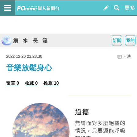
細 水 長 流
訂閱
我的
2022-12-20 21:28:30
月泱
音樂放鬆身心
留言 0
收藏 0
推薦 10