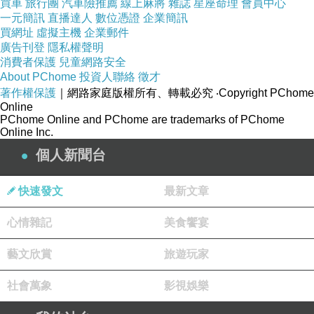
買車
旅行團
汽車險推薦
線上麻將
雜誌
星座命理
會員中心
一元簡訊
直播達人
數位憑證
企業簡訊
買網址
虛擬主機
企業郵件
廣告刊登
隱私權聲明
消費者保護
兒童網路安全
About PChome
投資人聯絡
徵才
著作權保護
｜網路家庭版權所有、轉載必究
‧Copyright PChome
Online
PChome Online and PChome are trademarks of PChome
Online Inc.
個人新聞台
快速發文
最新文章
心情雜記
美食饗宴
藝文欣賞
旅遊玩家
社會萬象
影視娛樂