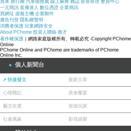
買車
旅行團
汽車險推薦
線上麻將
雜誌
星座命理
會員中心
一元簡訊
直播達人
數位憑證
企業簡訊
買網址
虛擬主機
企業郵件
廣告刊登
隱私權聲明
消費者保護
兒童網路安全
About PChome
投資人聯絡
徵才
著作權保護
｜網路家庭版權所有、轉載必究
‧Copyright PChome
Online
PChome Online and PChome are trademarks of PChome
Online Inc.
個人新聞台
快速發文
最新文章
心情雜記
美食饗宴
戀愛頻率－Sasablue
藝文欣賞
旅遊玩家
作詞 : 卓澤檳
社會萬象
影視娛樂
作曲 : 卓澤檳