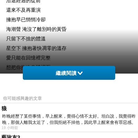
沿途經過的從前
還來不及再重演
擁抱早已悄悄冷卻
海潮聲 淹沒了離別時的黃昏
只留下不捨的體溫
星空下 擁抱著快凋零的溫存
愛只能在回憶裡完整
想把你抱進身體裡面
繼續閱讀
不敢讓你看見
嘴角那顆沒落下的淚
如果這是最後的一頁
你可能感興趣的文章
在你離開之前
狼
能否讓我把故事重寫
昨晚經歷了某些事情，早上醒來，覺得心情不太好。坦白說，我覺得昨
晚，那個人離我太近了，但我拒絕不掉他，因此早上醒來會有罪惡感。
海潮聲淹沒了離別時的黃昏
19 小時前
只留下不捨的體溫
藍玫友3