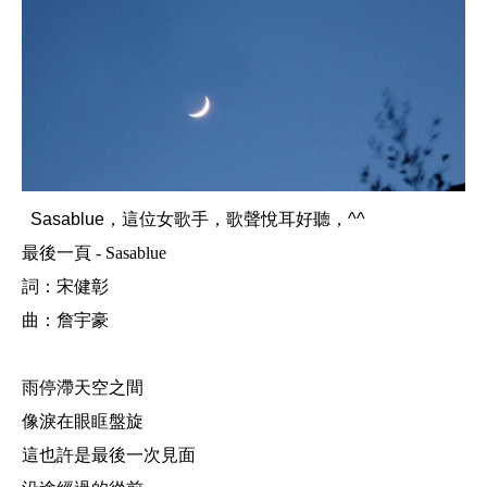
Sasablue，這位女歌手，歌聲悅耳好聽，^^
最後一頁 - Sasablue
詞：宋健彰
曲：詹宇豪
雨停滯天空之間
像淚在眼眶盤旋
這也許是最後一次見面