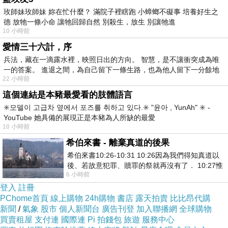
星空下擁抱著快凋零的溫存
玫師妹玫師妹 妳在忙什麼？ 滿院子裡瞎跑 小蟑螂不礙事 培養好生之
德 放牠一條小命 讓牠回歸自然 別殺生，放生 別讓牠進
愛只能在回憶裡完整
10 小時前
想把你抱進身體裡面
愛情三十六計，序
不敢讓你看見
兵法，藏在一滴露水裡，映照日出的方向。 智慧，是不讓衝突成為唯
一的答案。 進退之間，為自己留下一條生路，也為他人留下一分餘地
嘴角那顆沒落下的淚
22 小時前
如果這是最後的一頁
這個連結是本豬最愛看的肢體語言
在你離開之前
✳️모델이 고급차 옆에서 포즈를 취하고 있다.✳️ "윤아 , YunAh" ✳️ -
YouTube 她具備的展現正是本豬為人所缺的最愛
能否讓我把故事重寫
10 小時前
想把你抱進身體裡面
希伯來書 - 離棄真道的後果
不敢讓你看見
希伯來書10:26-10:31 10:26因為我們得知真道以
後、若故意犯罪、贖罪的祭就再沒有了． 10:27惟
嘴角那顆沒落下的淚
6 小時前
有戰懼等候審判和那燒滅眾敵人的烈火
如果這是最後的一頁
登入
註冊
PChome首頁
線上購物
24h購物
書店
露天拍賣
比比昂代購
在你離開之前
新聞
/
氣象
股市
個人新聞台
廣告刊登
加入聯播網
全球購物
能否讓我把故事重寫
買賣租屋
支付連
國際連
Pi 拍錢包
旅遊
服務中心