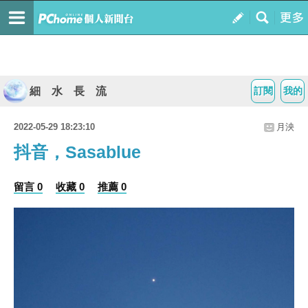
細 水 長 流
訂閱
我的
2022-05-29 18:23:10
月泱
抖音，Sasablue
留言 0
收藏 0
推薦 0