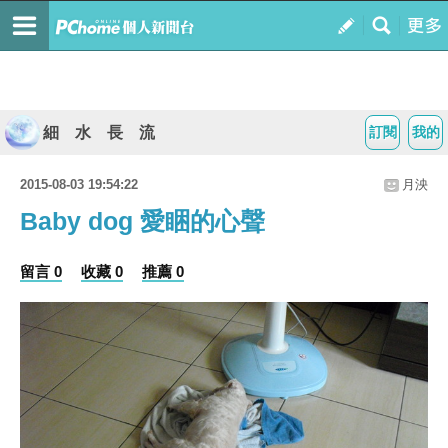
細 水 長 流
訂閱
我的
2015-08-03 19:54:22
月泱
Baby dog 愛睏的心聲
留言 0
收藏 0
推薦 0