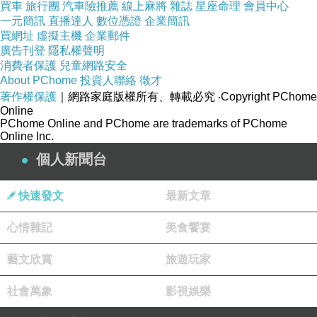
買車
旅行團
汽車險推薦
線上麻將
雜誌
星座命理
會員中心
一元簡訊
直播達人
數位憑證
企業簡訊
買網址
虛擬主機
企業郵件
廣告刊登
隱私權聲明
消費者保護
兒童網路安全
About PChome
投資人聯絡
徵才
著作權保護
｜網路家庭版權所有、轉載必究
‧Copyright PChome
Online
PChome Online and PChome are trademarks of PChome
Online Inc.
個人新聞台
快速發文
最新文章
心情雜記
美食饗宴
藝文欣賞
旅遊玩家
社會萬象
影視娛樂