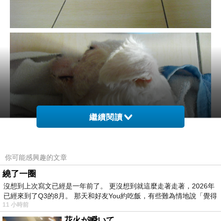
繼續閱讀
你可能感興趣的文章
繞了一圈
沒想到上次寫文已經是一年前了。 更沒想到就這麼走著走著，2026年
已經來到了Q3的8月。 那天和好友You約吃飯，有些難為情地說「覺得
11 小時前
花火が瞬いて