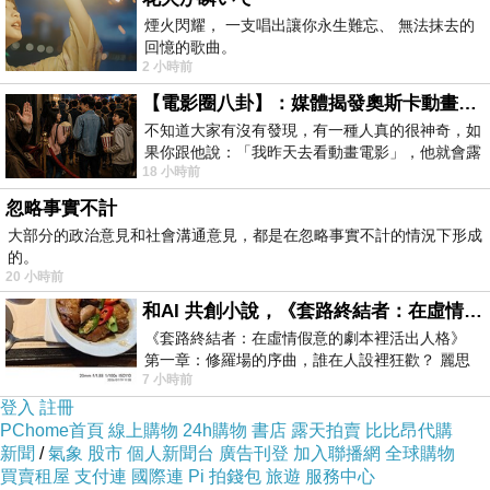
煙火閃耀， 一支唱出讓你永生難忘、 無法抹去的
回憶的歌曲。
2 小時前
【電影圈八卦】：媒體揭發奧斯卡動畫項目投票醜聞！好萊塢為什麼看不起動畫電影？
不知道大家有沒有發現，有一種人真的很神奇，如
果你跟他說：「我昨天去看動畫電影」，他就會露
18 小時前
出一種慈祥的微笑，然後問你是不是陪小
忽略事實不計
大部分的政治意見和社會溝通意見，都是在忽略事實不計的情況下形成
的。
20 小時前
和AI 共創小說，《套路終結者：在虛情假意的劇本裡活出人格》
《套路終結者：在虛情假意的劇本裡活出人格》
第一章：修羅場的序曲，誰在人設裡狂歡？ 麗思
7 小時前
卡爾頓酒店的總統套房內，燈光昏
登入
註冊
PChome首頁
線上購物
24h購物
書店
露天拍賣
比比昂代購
新聞
/
氣象
股市
個人新聞台
廣告刊登
加入聯播網
全球購物
買賣租屋
支付連
國際連
Pi 拍錢包
旅遊
服務中心