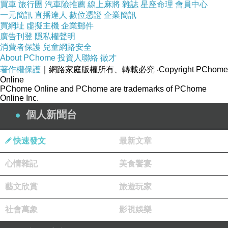
買車
旅行團
汽車險推薦
線上麻將
雜誌
星座命理
會員中心
季節性憂鬱
上一篇：
一元簡訊
直播達人
數位憑證
企業簡訊
買網址
虛擬主機
企業郵件
讀妳
下一篇：
廣告刊登
隱私權聲明
消費者保護
兒童網路安全
About PChome
投資人聯絡
徵才
著作權保護
｜網路家庭版權所有、轉載必究
‧Copyright PChome
Online
PChome Online and PChome are trademarks of PChome
Online Inc.
個人新聞台
快速發文
最新文章
心情雜記
美食饗宴
藝文欣賞
旅遊玩家
社會萬象
影視娛樂