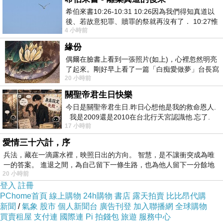
那件衣服看心酸的唷，嗚．．．，自己穿又太敗
希伯來書10:26-10:31 10:26因為我們得知真道以
後、若故意犯罪、贖罪的祭就再沒有了． 10:27惟
家了，呵～，我朋友買了黑色的，因為較好搭配
4 小時前
有戰懼等候審判和那燒滅眾敵人的烈火
衣服，而且她也較適合黑色的，果然逛街是促使
緣份
女人努力賺錢的動力來源，呵～，購物是女人消
偶爾在臉書上看到一張照片(如上)，心裡忽然明亮
除生活壓力的一大良方，所以不要再說女人敗家
了起來。剛好早上看了一篇「白痴愛做夢」台長寫
20 小時前
的貼文，在回顧年輕時瘋狂愛上
了，讓自己賞心悅目，不好嗎？雖然經濟不景
關聖帝君生日快樂
氣，錢越變越薄也越來越難賺，但生活品質還是
今日是關聖帝君生日.昨日心想他是我的救命恩人.
一定要的啦！敗家有理、失戀無罪、寵愛自己萬
我是2009還是2010在台北行天宮認識他.忘了.
17 小時前
一個奇摩交友的網友學
萬歲，呵～，我在呼口號！話說又到要去幫百貨
愛情三十六計，序
公司慶生的月份了呢，呵～ PS.外套上沒那
兵法，藏在一滴露水裡，映照日出的方向。 智慧，是不讓衝突成為唯
絲巾，加絲巾只是那外套的宣傳照。
一的答案。 進退之間，為自己留下一條生路，也為他人留下一分餘地
20 小時前
登入
註冊
PChome首頁
線上購物
24h購物
書店
露天拍賣
比比昂代購
新聞
/
氣象
股市
個人新聞台
廣告刊登
加入聯播網
全球購物
買賣租屋
支付連
國際連
Pi 拍錢包
旅遊
服務中心