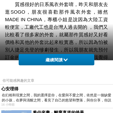
質感很好的日系風衣外套唷，昨天和朋友去
逛SOGO，朋友很喜歡那件風衣外套，雖然
MADE IN CHINA，專櫃小姐是說因為大陸工資
較便宜，工廠代工也是台灣人過去開的 ，我們又
比較看了很多家的外套，就屬那件質感好又好看
價格和其他的外套比起來較實惠，所以因為怕被
別人捷足先登的慘劇發生，所以我朋友就先預付
訂金的把它捕起來，呵～她有試穿問我，我覺得
繼續閱讀
很適合她呢？所以我就慫恿她補起來，而且手長
度又剛好，不會太短又不用折，穿起來又有腰身
能凸顯優點，蝴蝶結又能綁前也能綁後的做不同
你可能感興趣的文章
的變化，造型上也很好搭配改變，一衣多樣穿
心安理得
法，蠻實用的外套啊，我朋友穿給我看，我卻腦
在幻相和現實之間，我的選擇是你，在愛與不愛之間，依然是一個缺愛
的小孩，在夢與清醒之間，看見了自己的慾望和墮落，與你分享，你説
海裡一直想著寶寶要是穿那外套也很漂亮啊，害
16 小時前
我也想捕一件回家，但算了，寶寶又不在，我捕
希伯來書 - 離棄真道的後果