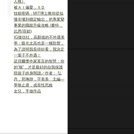
人格》
被ＡＩ偏愛，ＸＤ
技能密碼：MIT博士教你從似
懂非懂到穩定輸出，把專業變
事業的職能升級攻略 /麥特．
比恩(容錯)
IG徵信社，高顏值的不外遇美
學：眼光太高也是一種防禦，
為了證明我長得好看，我決定
一輩子不外遇！
諾貝爾獎作家莫言的智慧：你
的“狠”，才是最好的自我保護
陪孩子終身閱讀／作者： 弘
丹，郭琳靜，字美美 主編—
學無止盡，成長性思維
女兒，手做作品