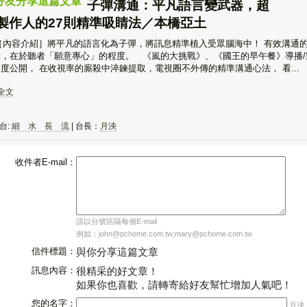
好友分享這篇文章
子彈溝通：平凡語言變武器，超
製作人的27則精準吸睛法／本橋亞土
內容介紹］將平凡的語言化為子彈，將訊息精準植入受眾腦海中！ 有效溝通
點，在於聽者「願意專心」的程度。 《嵐的大挑戰》、《國王的早午餐》導播/
度公開， 在收視率的廝殺中淬鍊提取，電視圈不外傳的精準溝通心法， 看...
詳全文
台:
細 水 長 流
| 台長：
月泱
收件者E-mail：
請以分號區隔每個E-mail
例如：john@pchome.com.tw;mary@pchome.com.tw
信件標題：
與你分享這篇文章
訊息內容：
很精采的好文章！
如果你也喜歡，請轉寄給好友幫忙增加人氣吧！
您的名字：
月泱