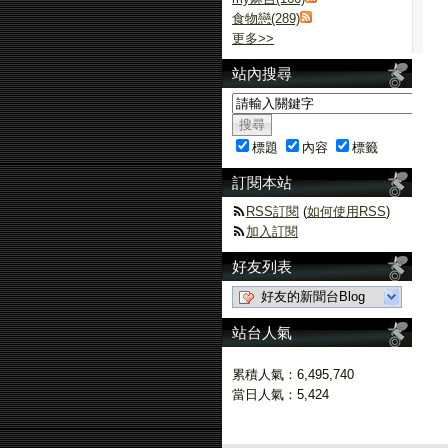
食物戀(289)
更多
>>
站內搜尋
標題
內容
標籤
訂閱本站
RSS訂閱
(
如何使用RSS
)
加入訂閱
好友列表
好友的新聞台Blog
站台人氣
累積人氣：
6,495,740
當日人氣：
5,424