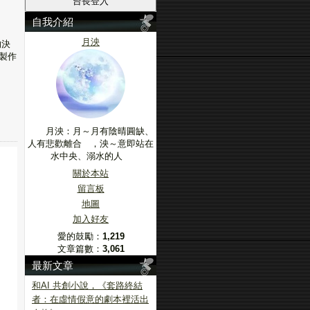
自我介紹
月泱
的決
製作
月泱：月～月有陰晴圓缺、
人有悲歡離合 ，泱～意即站在
水中央、溺水的人
關於本站
留言板
地圖
加入好友
愛的鼓勵：
1,219
文章篇數：
3,061
最新文章
和AI 共創小說，《套路終結
者：在虛情假意的劇本裡活出