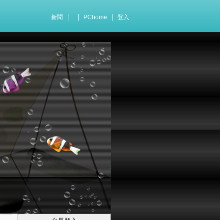
|
|
|
新聞
PChome
登入