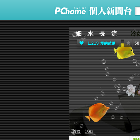
細 水 長 流
冷如
1,219
58
愛的鼓勵
首頁
活動