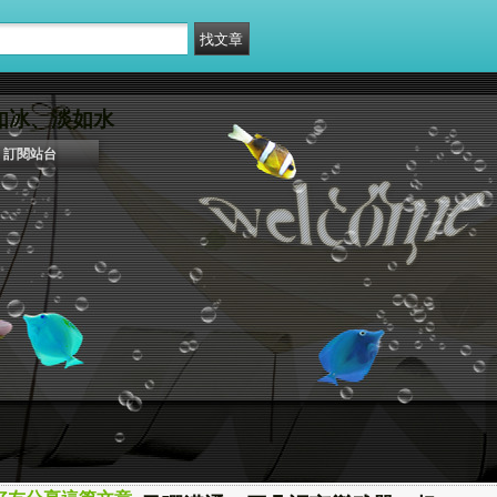
冰、淡如水
訂閱站台