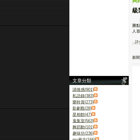
與
級
［
勝
人首
...
新聞
文章分類
讀後感(901)
私語錄(383)
樂聆賞(273)
影劇觀(28)
星相館(47)
蒐集室(563)
舞蹈動(101)
趣味坊(236)
my麻吉(166)