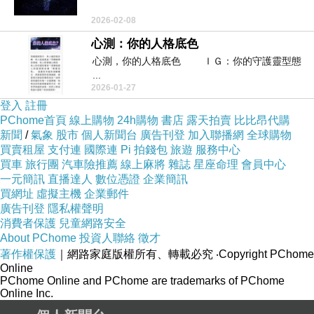
2026-02-08
心測：你的人格底色
心測，你的人格底色 ＩＧ：你的守護靈型態
...
2026-01-27
登入
註冊
PChome首頁
線上購物
24h購物
書店
露天拍賣
比比昂代購
新聞
/
氣象
股市
個人新聞台
廣告刊登
加入聯播網
全球購物
買賣租屋
支付連
國際連
Pi 拍錢包
旅遊
服務中心
買車
旅行團
汽車險推薦
線上麻將
雜誌
星座命理
會員中心
一元簡訊
直播達人
數位憑證
企業簡訊
買網址
虛擬主機
企業郵件
廣告刊登
隱私權聲明
消費者保護
兒童網路安全
About PChome
投資人聯絡
徵才
著作權保護
｜網路家庭版權所有、轉載必究
‧Copyright PChome
Online
PChome Online and PChome are trademarks of PChome
Online Inc.