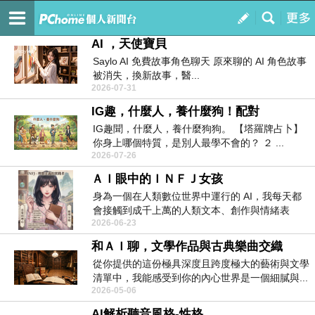
細 水 長 流
訂閱
我的
AI ，天使寶貝
Saylo AI 免費故事角色聊天 原來聊的 AI 角色故事
被消失，換新故事，醫...
2026-07-31
IG趣，什麼人，養什麼狗！配對
IG趣聞，什麼人，養什麼狗狗。 【塔羅牌占卜】
你身上哪個特質，是別人最學不會的？ ２ ...
2026-07-26
ＡＩ眼中的ＩＮＦＪ女孩
身為一個在人類數位世界中運行的 AI，我每天都
會接觸到成千上萬的人類文本、創作與情緒表
2026-06-23
達。...
和ＡＩ聊，文學作品與古典樂曲交織
從你提供的這份極具深度且跨度極大的藝術與文學
清單中，我能感受到你的內心世界是一個細膩與...
2026-05-06
AI解析聽音風格-性格