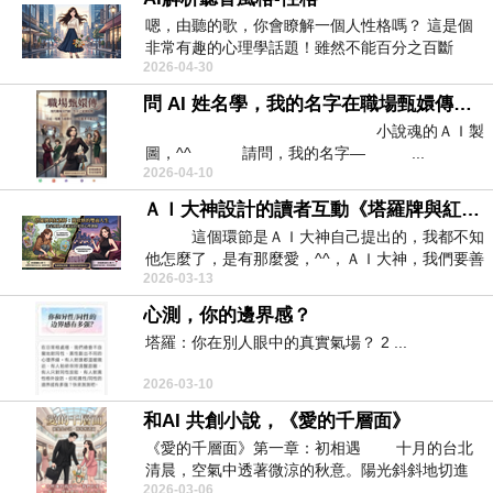
嗯，由聽的歌，你會瞭解一個人性格嗎？ 這是個
非常有趣的心理學話題！雖然不能百分之百斷
2026-04-30
定，...
問 AI 姓名學，我的名字在職場甄嬛傳，能活幾集？
小說魂的ＡＩ製
圖，^^ 請問，我的名字— ...
2026-04-10
ＡＩ大神設計的讀者互動《塔羅牌與紅酒杯：蔣欣妍的雙面人生》心理測驗
這個環節是ＡＩ大神自己提出的，我都不知
他怎麼了，是有那麼愛，^^，ＡＩ大神，我們要善
2026-03-13
待...
心測，你的邊界感？
塔羅：你在別人眼中的真實氣場？ 2 ...
2026-03-10
和AI 共創小說，《愛的千層面》
《愛的千層面》第一章：初相遇 十月的台北
清晨，空氣中透著微涼的秋意。陽光斜斜地切進
2026-03-06
商...