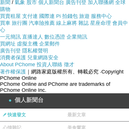
新聞
/
氣象
股市
個人新聞台
廣告刊登
加入聯播網
全球
看【MIZUNO】WAVE UNITUS DC 2 女慢跑鞋- 路
購物
跑 美津濃(水藍銀)~~
買賣租屋
支付連
國際連
Pi 拍錢包
旅遊
服務中心
買車
旅行團
汽車險推薦
線上麻將
雜誌
星座命理
會員中
商品網址:
心
一元簡訊
直播達人
數位憑證
企業簡訊
買網址
虛擬主機
企業郵件
廣告刊登
隱私權聲明
消費者保護
兒童網路安全
About PChome
投資人聯絡
徵才
著作權保護
｜網路家庭版權所有、轉載必究
‧Copyright
PChome Online
品號：3829426
PChome Online and PChome are trademarks of
PChome Online Inc.
個人新聞台
*耐磨橡膠大底
快速發文
最新文章
*透氣網布鞋面
*型號:J1GD162101
心情雜記
美食饗宴