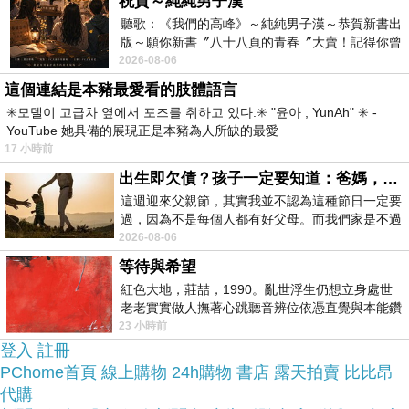
祝賀～純純男子漢
聽歌：《我們的高峰》～純純男子漢～恭賀新書出
版～願你新書〞八十八頁的青春〞大賣！記得你曾
於是我也參考了其他網友【MIZUNO】WAVE
經在我的版留言…「好讚的圖^^感覺大家
2026-08-06
UNITUS DC 2 女慢跑鞋- 路跑 美津濃(水藍銀)的推
這個連結是本豬最愛看的肢體語言
薦開箱文及心得分享!
✳️모델이 고급차 옆에서 포즈를 취하고 있다.✳️ "윤아 , YunAh" ✳️ -
YouTube 她具備的展現正是本豬為人所缺的最愛
17 小時前
找了很多【MIZUNO】WAVE UNITUS DC 2 女慢跑
出生即欠債？孩子一定要知道：爸媽，其實我不欠你們
鞋- 路跑 美津濃(水藍銀)評論跟比價的結果，還有哪
這週迎來父親節，其實我並不認為這種節日一定要
裡買最便宜划算，發現它真的很不錯!!
過，因為不是每個人都有好父母。而我們家是不過
節的，平時也沒什麼儀式感，生活趨近冷
2026-08-06
等待與希望
品質有保障又有七天鑑
而且在網路上購買，
紅色大地，莊喆，1990。亂世浮生仍想立身處世
賞期，不滿意可以退貨也不用擔心買
老老實實做人撫著心跳聽音辨位依憑直覺與本能鑽
向裂隙的亮處探索另一個心聲另一個共鳴的
23 小時前
貴!
登入
註冊
PChome首頁
線上購物
24h購物
書店
露天拍賣
比比昂
服務這麼優，當然在網路購物最好啦~~
一定要來看
代購