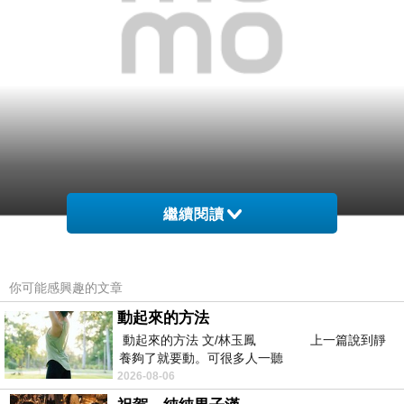
繼續閱讀
網購經驗10多年的我在想【MIZUNO】WAVE
UNITUS DC 2 女慢跑鞋- 路跑 美津濃(水藍銀)在網
你可能感興趣的文章
路上買應該會比較便宜，
動起來的方法
動起來的方法 文/林玉鳳 上一篇說到靜
而且24小時都能買，上網慢慢挑選，慢慢比價，不
養夠了就要動。可很多人一聽
這麼方便當
用等店家開門也不用看店員臉色，
2026-08-06
然選擇在網路上購買~~