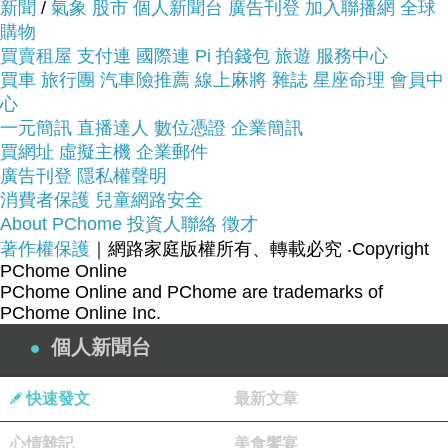
商品網址:
新聞
/
氣象
股市
個人新聞台
廣告刊登
加入聯播網
全球
購物
買賣租屋
支付連
國際連
Pi 拍錢包
旅遊
服務中心
買車
旅行團
汽車險推薦
線上麻將
雜誌
星座命理
會員中
心
一元簡訊
直播達人
數位憑證
企業簡訊
買網址
虛擬主機
企業郵件
廣告刊登
隱私權聲明
品號：3626593
消費者保護
兒童網路安全
About PChome
投資人聯絡
徵才
著作權保護
｜網路家庭版權所有、轉載必究
‧Copyright
PChome Online
*耐磨橡膠大底
PChome Online and PChome are trademarks of
PChome Online Inc.
*舒適夾腳材質
個人新聞台
快速發文
最新文章
心情雜記
美食饗宴