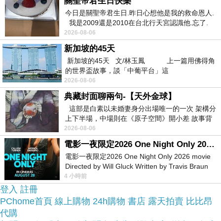
於是我也參考了其他網友【DIADORA】男人字拖-
關聖帝君生日快樂
今日是關聖帝君生日.昨日心想他是我的救命恩人.
拖鞋 夾腳拖 海邊(黑黃)的推薦開箱文及心得分享!
我是2009還是2010在台北行天宮認識他.忘了.
一個奇摩交友的網友學
2026-08-06
找了很多【DIADORA】男人字拖-拖鞋 夾腳拖 海邊
新加坡的45天
(黑黃)評論跟比價的結果，還有哪裡買最便宜划算，
新加坡的45天 文/林玉鳳 上一篇用佛得角
的世界盃故事，談「中葡平台」這
發現它真的很不錯!!
2026-08-06
典藏封面聊兩句-【天外金球】
品質有保障又有七天鑑
而且在網路上購買，
這部是白素以未婚妻身分出場唯一的一次 架構分
賞期，不滿意可以退貨也不用擔心買
上下半場，中場則在《原子空間》開小差 故事背
景影射西藏境外流亡 地下組織
2026-08-06
貴!
電影一夜限定2026 One Night Only 2026 movie
電影一夜限定2026 One Night Only 2026 movie
服務這麼優，當然在網路購物最好啦~~
一定要來看
Directed by Will Gluck Written by Travis Braun
Starring Monica Barbaro
4 小時前
看【DIADORA】男人字拖-拖鞋 夾腳拖 海邊(黑
登入
註冊
黃)~~
PChome首頁
線上購物
24h購物
書店
露天拍賣
比比昂
代購