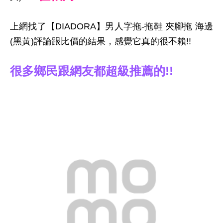
上網找了【DIADORA】男人字拖-拖鞋 夾腳拖 海邊
(黑黃)評論跟比價的結果，感覺它真的很不賴!!
很多鄉民跟網友都超級推薦的!!