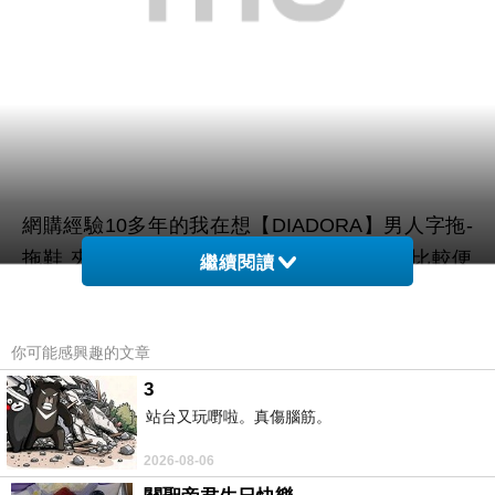
網購經驗10多年的我在想【DIADORA】男人字拖-
拖鞋 夾腳拖 海邊(黑黃)在網路上買應該會比較便
繼續閱讀
宜，
你可能感興趣的文章
而且24小時都能買，上網慢慢挑選，慢慢比價，不
這麼方便當
3
用等店家開門也不用看店員臉色，
站台又玩嘢啦。真傷腦筋。
然選擇在網路上購買~~
2026-08-06