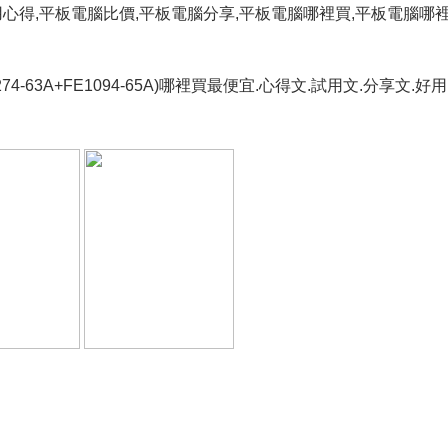
用心得,平板電腦比價,平板電腦分享,平板電腦哪裡買,平板電腦哪
1274-63A+FE1094-65A)哪裡買最便宜.心得文.試用文.分享文.好