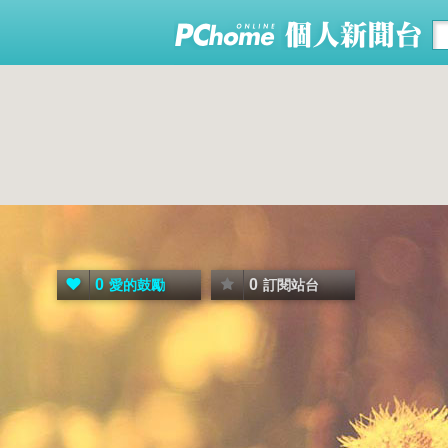
0
0
愛的鼓勵
訂閱站台