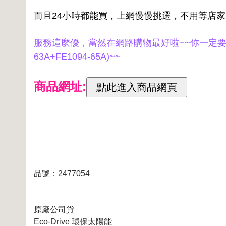
而且24小時都能買，上網慢慢挑選，不用等店
服務這麼優，當然在網路購物最好啦~~你一定要來看看【
63A+FE1094-65A)~~
商品網址:
品號：2477054
原廠公司貨
Eco-Drive 環保太陽能