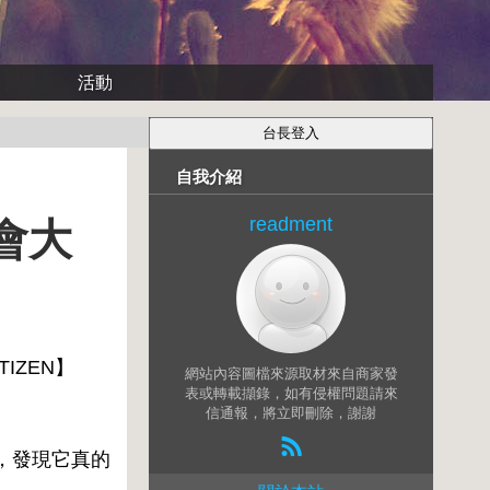
活動
自我介紹
readment
都會大
TIZEN】
網站內容圖檔來源取材來自商家發
表或轉載擷錄，如有侵權問題請來
信通報，將立即刪除，謝謝
結果，發現它真的