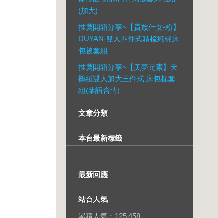
(加大)
推薦開箱分享~【貴族仕女-粉】
DUYAN-雙人四件式精梳純棉床
包被套組
推薦開箱分享~【美夢元素】天
鵝絨雙人加大三件式 床包枕套
組(葉語含情)
文章分類
本台最新標籤
最新回應
站台人氣
累積人氣：
125,458