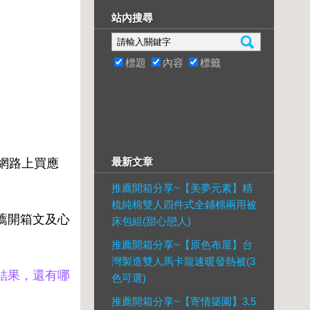
站內搜尋
標題
內容
標籤
最新文章
)在網路上買應
推薦開箱分享~【美夢元素】精
梳純棉雙人四件式全鋪棉兩用被
的推薦開箱文及心
床包組(甜心戀人)
推薦開箱分享~【原色布屋】台
灣製造雙人馬卡龍速暖發熱被(3
價的結果，還有哪
色可選)
推薦開箱分享~【寄情築園】3.5