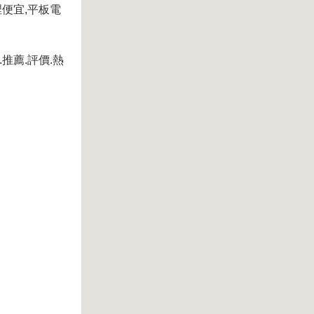
裡便宜,平板電
用.推薦.評價.熱