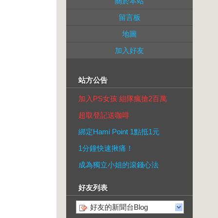
關於本站
留言板
地圖
加入好友
站方公告
加入PS女孩 組隊瘋搶2百萬
超取登記送咖啡
綁定Hami Point 1點抵1元
1分鐘快速揪痛！
成為獨立小姐的滾錢心法
好友列表
好友的新聞台Blog