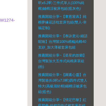
呎x6.2呎-三件式單人(100%純
棉)鋪棉涼被床包組(藍灰色)
推薦開箱分享~【韋恩寢具】純
1274-
棉夢緣花語枕套床包組(雙人-幸
福定制)
推薦開箱分享~【春詠意沁-細語
呢喃】台灣製100%精梳純棉40
支紗_加大薄被套床包組
推薦開箱分享~【星星的故鄉】
台灣製加大五件式純棉床罩組
(粉)
推薦開箱分享~【圓素心靈】台
灣製造(6.0呎x7.0呎)四件式雙人
特大(高級混紡棉)鋪棉涼被床包
組(藍色)
推薦開箱分享~【情定巴黎】紅
藍部曲-純棉四件式被套床包組