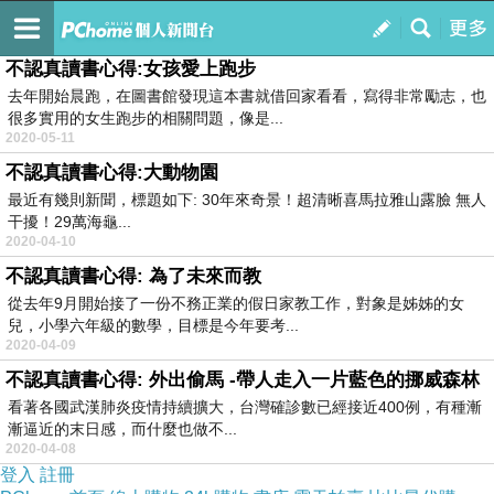
購物台
訂閱
我的
不認真讀書心得:女孩愛上跑步
去年開始晨跑，在圖書館發現這本書就借回家看看，寫得非常勵志，也
很多實用的女生跑步的相關問題，像是...
2020-05-11
不認真讀書心得:大動物園
最近有幾則新聞，標題如下: 30年來奇景！超清晰喜馬拉雅山露臉 無人
干擾！29萬海龜...
2020-04-10
不認真讀書心得: 為了未來而教
從去年9月開始接了一份不務正業的假日家教工作，對象是姊姊的女
兒，小學六年級的數學，目標是今年要考...
2020-04-09
不認真讀書心得: 外出偷馬 -帶人走入一片藍色的挪威森林
看著各國武漢肺炎疫情持續擴大，台灣確診數已經接近400例，有種漸
漸逼近的末日感，而什麼也做不...
2020-04-08
登入
註冊