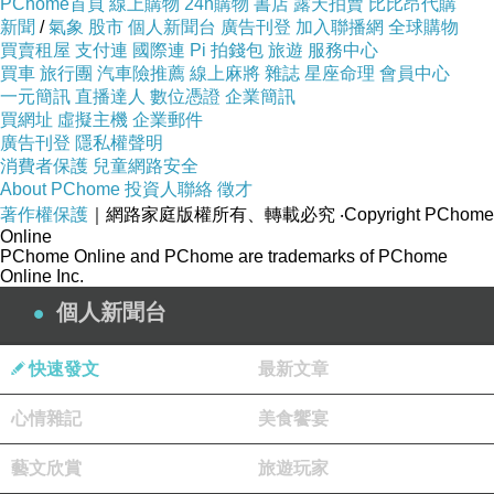
PChome首頁
線上購物
24h購物
書店
露天拍賣
比比昂代購
新聞
/
氣象
股市
個人新聞台
廣告刊登
加入聯播網
全球購物
買賣租屋
支付連
國際連
Pi 拍錢包
旅遊
服務中心
買車
旅行團
汽車險推薦
線上麻將
雜誌
星座命理
會員中心
一元簡訊
直播達人
數位憑證
企業簡訊
買網址
虛擬主機
企業郵件
廣告刊登
隱私權聲明
消費者保護
兒童網路安全
About PChome
投資人聯絡
徵才
著作權保護
｜網路家庭版權所有、轉載必究
‧Copyright PChome
Online
PChome Online and PChome are trademarks of PChome
Online Inc.
個人新聞台
快速發文
最新文章
心情雜記
美食饗宴
藝文欣賞
旅遊玩家