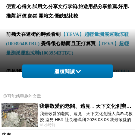
便宜.心得文.試用文.分享文行李箱/旅遊用品分享推薦.好用.
推薦.評價.熱銷.開箱文.優缺點比較
前幾天在逛街的時候看到
【TEVA】超輕量溯溪運動涼鞋
(1003954BTBU)
覺得很心動而且正打算買
【TEVA】超輕
量溯溪運動涼鞋(1003954BTBU)
但是我想
【TEVA】超輕量溯溪運動涼鞋(1003954BTBU)
繼續閱讀
在網路上買應該會比較便宜，
【TEVA】超輕量溯溪運動
涼鞋(1003954BTBU)
而且24小時都能買，上網慢慢挑選，
你可能感興趣的文章
不用等店家開門也不用看店員臉色
我最敬愛的老闆、遠見．天下文化創辦人高希均教授
我最敬愛的老闆、遠見．天下文化創辦人高希均教
授 遠見 HBR 社長楊瑪利 2026.08.06 我最敬愛的
18 小時前
老闆、遠見．天下文化創辦人高希均教