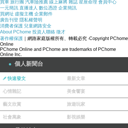
ail.jsp?
買車
旅行團
汽車險推薦
線上麻將
雜誌
星座命理
會員中心
一元簡訊
直播達人
數位憑證
企業簡訊
i_code=2583937&memid=6000000188&cid=a
買網址
虛擬主機
企業郵件
puad&oid=1&osm=league
廣告刊登
隱私權聲明
消費者保護
兒童網路安全
About PChome
投資人聯絡
徵才
商品訊息功能
:
著作權保護
｜網路家庭版權所有、轉載必究
‧Copyright PChome
Online
PChome Online and PChome are trademarks of PChome
Online Inc.
品號：2583937
個人新聞台
快速發文
最新文章
人造皮+網布 橡膠大底抓地力強
心情雜記
美食饗宴
排水快乾設計炎夏戲水最佳選擇
強化抓地力與耐走的避震鞋底
藝文欣賞
旅遊玩家
質感柔軟舒適亮眼有型
社會萬象
影視娛樂
鞋面多點調整固定足部活動中不脫