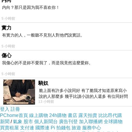
内向
内向？那只是因为我不喜欢你！
5 小時前
實力
有實力的人，一般聽不見別人對他們說實話。
5 小時前
傷心
我傷心的不是妳不愛我了，而是我竟然這麼愛妳。
5 小時前
騎奴
脆上面有許多小說同好 有了脆我才知道原來寫小
說的人那麼多 幾乎比讀小說的人還多 有位同好問
13 小時前
了一個問題 她說為什麼高中文學獎的
登入
註冊
商品網址
:
PChome首頁
線上購物
24h購物
書店
露天拍賣
比比昂代購
新聞
/
氣象
股市
個人新聞台
廣告刊登
加入聯播網
全球購物
http://www.momoshop.com.tw/goods/GoodsDet
買賣租屋
支付連
國際連
Pi 拍錢包
旅遊
服務中心