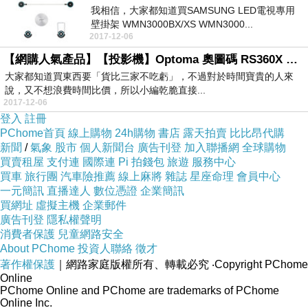
我相信，大家都知道買SAMSUNG LED電視專用
壁掛架 WMN3000BX/XS WMN3000...
2017-12-06
【網購人氣產品】【投影機】Optoma 奧圖碼 RS360X XGA 商務投影機 3600高流明 支援藍光3D USB供電
大家都知道買東西要「貨比三家不吃虧」，不過對於時間寶貴的人來
說，又不想浪費時間比價，所以小編乾脆直接...
2017-12-06
登入
註冊
PChome首頁
線上購物
24h購物
書店
露天拍賣
比比昂代購
新聞
/
氣象
股市
個人新聞台
廣告刊登
加入聯播網
全球購物
買賣租屋
支付連
國際連
Pi 拍錢包
旅遊
服務中心
買車
旅行團
汽車險推薦
線上麻將
雜誌
星座命理
會員中心
一元簡訊
直播達人
數位憑證
企業簡訊
買網址
虛擬主機
企業郵件
廣告刊登
隱私權聲明
消費者保護
兒童網路安全
About PChome
投資人聯絡
徵才
著作權保護
｜網路家庭版權所有、轉載必究
‧Copyright PChome
Online
PChome Online and PChome are trademarks of PChome
Online Inc.