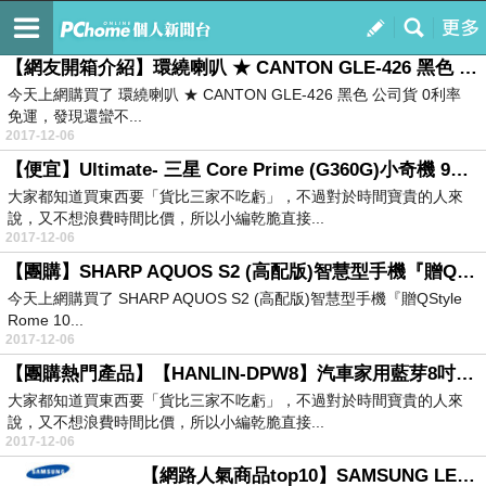
便宜好物推薦王
訂閱
我的
【網友開箱介紹】環繞喇叭 ★ CANTON GLE-426 黑色 公司貨 0利率 免運
今天上網購買了 環繞喇叭 ★ CANTON GLE-426 黑色 公司貨 0利率
免運，發現還蠻不...
2017-12-06
【便宜】Ultimate- 三星 Core Prime (G360G)小奇機 9H硬度0.33mm弧邊鋼化玻璃手機保護貼 防爆裂
大家都知道買東西要「貨比三家不吃虧」，不過對於時間寶貴的人來
說，又不想浪費時間比價，所以小編乾脆直接...
2017-12-06
【團購】SHARP AQUOS S2 (高配版)智慧型手機『贈QStyle Rome 10400 雙輸出行動電源+透明保護殼-1 』
今天上網購買了 SHARP AQUOS S2 (高配版)智慧型手機『贈QStyle
Rome 10...
2017-12-06
【團購熱門產品】【HANLIN-DPW8】汽車家用藍芽8吋重低音巨砲音箱-震撼音量感受
大家都知道買東西要「貨比三家不吃虧」，不過對於時間寶貴的人來
說，又不想浪費時間比價，所以小編乾脆直接...
2017-12-06
【網路人氣商品top10】SAMSUNG LED電視專用壁掛架 WMN3000BX-XS WMN3000BX-XS