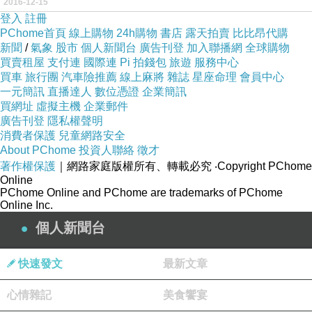
2016-12-15
登入
註冊
PChome首頁
線上購物
24h購物
書店
露天拍賣
比比昂代購
新聞
/
氣象
股市
個人新聞台
廣告刊登
加入聯播網
全球購物
買賣租屋
支付連
國際連
Pi 拍錢包
旅遊
服務中心
買車
旅行團
汽車險推薦
線上麻將
雜誌
星座命理
會員中心
一元簡訊
直播達人
數位憑證
企業簡訊
買網址
虛擬主機
企業郵件
廣告刊登
隱私權聲明
消費者保護
兒童網路安全
About PChome
投資人聯絡
徵才
著作權保護
｜網路家庭版權所有、轉載必究
‧Copyright PChome
Online
PChome Online and PChome are trademarks of PChome
Online Inc.
個人新聞台
快速發文
最新文章
心情雜記
美食饗宴