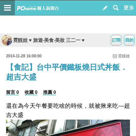
霓靚娃 ♥ 旅遊‧美食‧美妝 三二一 ♥
訂閱
我的
2014-11-28 16:00:00
霓靚娃
【食記】台中平價鐵板燒日式丼飯．
超吉大盛
留言 0
收藏 0
推薦 0
還在為今天午餐要吃啥的時候，就被揪來吃—超
吉大盛