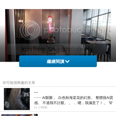
繼續閱讀
你可能感興趣的文章
…
⋯⋯ Ai製圖 。 白色秋海棠花的幻形。 整體很Ai質
感。 不過我不討厭。 。 ... 嗯，我滿意了！ 。 🐻
12 小時前
昨中