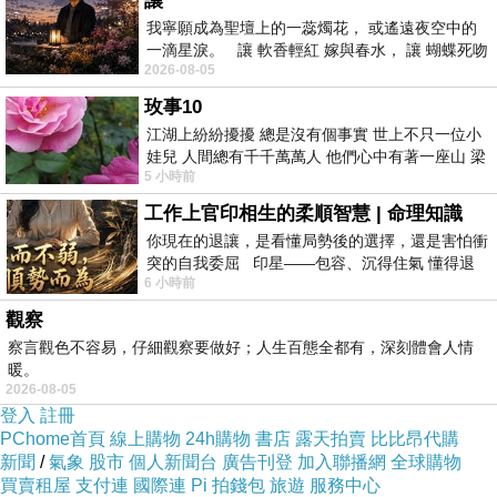
讓
我寧願成為聖壇上的一蕊燭花， 或遙遠夜空中的
一滴星淚。 讓 軟香輕紅 嫁與春水， 讓 蝴蝶死吻
2026-08-05
夏日最後一瓣玫瑰， 讓
玫事10
江湖上紛紛擾擾 總是沒有個事實 世上不只一位小
娃兒 人間總有千千萬萬人 他們心中有著一座山 梁
5 小時前
山佛山泰華衡恆嵩 一山之高
工作上官印相生的柔順智慧 | 命理知識
你現在的退讓，是看懂局勢後的選擇，還是害怕衝
突的自我委屈 印星——包容、沉得住氣 懂得退
6 小時前
一步觀察，不會
觀察
察言觀色不容易，仔細觀察要做好；人生百態全都有，深刻體會人情
暖。
2026-08-05
登入
註冊
PChome首頁
線上購物
24h購物
書店
露天拍賣
比比昂代購
新聞
/
氣象
股市
個人新聞台
廣告刊登
加入聯播網
全球購物
買賣租屋
支付連
國際連
Pi 拍錢包
旅遊
服務中心