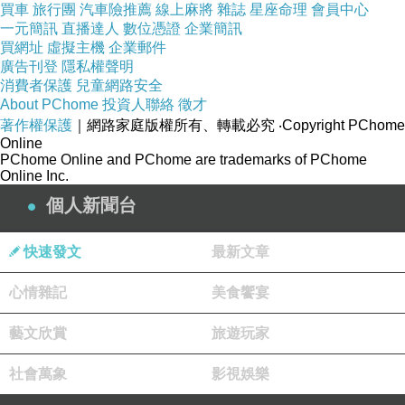
買車
旅行團
汽車險推薦
線上麻將
雜誌
星座命理
會員中心
一元簡訊
直播達人
數位憑證
企業簡訊
買網址
虛擬主機
企業郵件
廣告刊登
隱私權聲明
消費者保護
兒童網路安全
About PChome
投資人聯絡
徵才
著作權保護
｜網路家庭版權所有、轉載必究
‧Copyright PChome
店內的裝潢也很有日式的風格，加上他們店內燈
Online
PChome Online and PChome are trademarks of PChome
光是黃光風格的，是真的蠻有氣氛的~~不過缺點
Online Inc.
可能沒有很亮看東西有點不ok...不過倒也沒有影
個人新聞台
響~
快速發文
最新文章
心情雜記
美食饗宴
藝文欣賞
旅遊玩家
社會萬象
影視娛樂