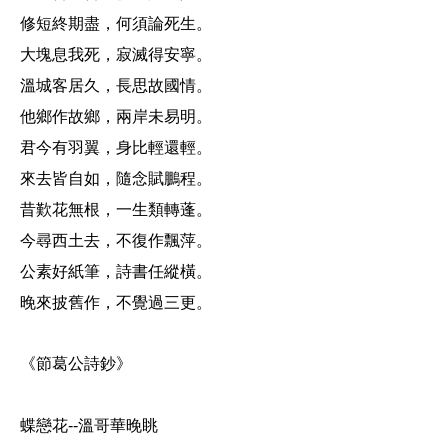
修短終期盡，何須論死生。
大塊息我死，寂滅得安寧。
溫城客居久，長思故國情。
他鄉作故鄉，兩岸未易明。
君今有羽翼，身比輕還輕。
來去皆自如，隨念賦鵬程。
昔歎花無根，一生類轉蓬。
今尋西土去，不復作飄萍。
公素好紙筆，詩書任縱橫。
晚來披舊作，不覺過三更。
《節葛公詩鈔》
蝶戀花--溫哥華晚眺