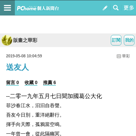
版畫之華彩
訂閱
我的
2019-05-08 10:04:59
華彩
送友人
留言 0
收藏 0
推薦 6
--二零一九年五月七日聞加國葛公大化
菲沙春江水，汩汩自吞聲。
吾友今日別，重洋絕辭行。
揮手向天際，孤鴉當空鳴。
一年曾一會，從此隔幽冥。