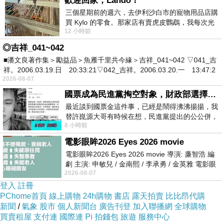
歡迎回家，Lando！
浪影千層，添多少新愁舊恨。
三個星期前的週六，去伊利沙白市的寵物用品店購
買 Kylo 的零食。那家店有賣虎皮鸚鵡，我每次光
秋容慘淡，秋色淒清，恰似那流浪的異鄉人。
12 小時前
顧都會去看一下。他們偶爾會引進 C
寂寞黃昏，獨抱重門，欲把心事對誰傾，藉酒澆愁愁不
◎吉祥_041~042
去，弄琴遣恨恨難平。
■潘文良著作集＞勵益品＞魚雁千里共今緣＞吉祥_041~042 ▽041_吉
祥。2006.03.19.日 20:33:21▽042_吉祥。2006.03.20.一 13:47:2
失落的人，徬徨的心，花果飄零已無根，嘆關山遠，望白
2026-08-07
雲深，蓬萊迢遞何日是歸程？
國票成為民進黨掏空對象，財政部選擇性失憶
依欄問南雁，可有故鄉音訊？
最近談到國票金這件事，已經是鬧得沸沸揚揚，我
替許崑源大哥有時候在想，民進黨提出的公公併，
8 小時前
其實就是想要國庫通黨庫，鬧出最大的醜
蜻蜓
電影眼眸2026 Eyes 2026 movie
無家無國不思歸，落日江邊喜翠微。自在一生皆點水，飄
電影眼眸2026 Eyes 2026 movie 導演: 廉智浩 編
劇 主演: 申敏兒 / 金南熙 / 李承勇 / 金英雅 電影眼
然隨意高低飛。
2026-08-07
眸2026描述攝影師徐珍因遺
登入
註冊
中國城記實
PChome首頁
線上購物
24h購物
書店
露天拍賣
比比昂代購
新聞
/
氣象
股市
個人新聞台
廣告刊登
加入聯播網
全球購物
唐人街上看唐人，貨物齊全顏色新。蔬果藥材堆滿路，蝦
買賣租屋
支付連
國際連
Pi 拍錢包
旅遊
服務中心