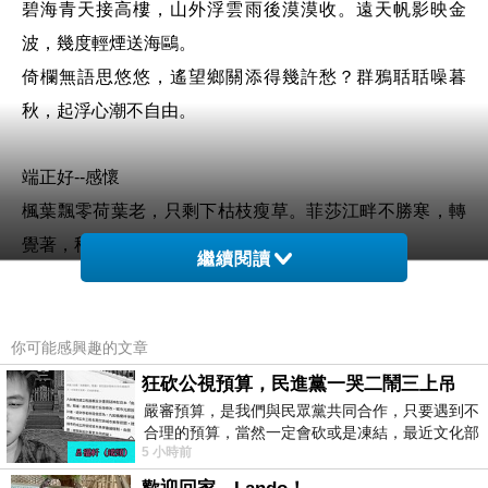
碧海青天接高樓，山外浮雲雨後漠漠收。遠天帆影映金
波，幾度輕煙送海鷗。
倚欄無語思悠悠，遙望鄉關添得幾許愁？群鴉聒聒噪暮
秋，起浮心潮不自由。
端正好--感懷
楓葉飄零荷葉老，只剩下枯枝瘦草。菲莎江畔不勝寒，轉
覺著，秋深了。
繼續閱讀
飄泊龍人知多少，兩岸情懷時顛倒，他鄉飽受風雨驚，還
念著，台灣好。
你可能感興趣的文章
秋思
狂砍公視預算，民進黨一哭二鬧三上吊
嚴審預算，是我們與民眾黨共同合作，只要遇到不
久住溫城，無限鄉心，遊子常思故國情。歲月悠悠，年華
合理的預算，當然一定會砍或是凍結，最近文化部
似水，轉眼客裡又秋深。
5 小時前
要編列公視和Taiwan plus預算，在110年
楓葉片片，隨處飄零，風雨瀟瀟襲吾心。聽波聲一鬨，看