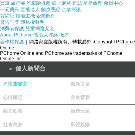
魚鱉蟹味羶腥。
買車
旅行團
汽車險推薦
線上麻將
雜誌
星座命理
會員中心
一元簡訊
直播達人
數位憑證
企業簡訊
手提肩夬群生相，車塞人擁秩序紛。嘆問光沉何日醒，飄
買網址
虛擬主機
企業郵件
零花果已無根。
廣告刊登
隱私權聲明
消費者保護
兒童網路安全
About PChome
投資人聯絡
徵才
居夷感懷
著作權保護
｜網路家庭版權所有、轉載必究
‧Copyright PChome
Online
移籍北濱外，常懷隔世憂。華洋難雜處，父子有代溝。時
PChome Online and PChome are trademarks of PChome
俗逐功利，人心夾亂流。何時歸故國，凝眸問海鷗。
Online Inc.
之二
個人新聞台
感懷流浪篇，飄泊欲窮年。他鄉楓葉落，故里舊情牽。大
快速發文
最新文章
地多烽火，伊人隔天邊。家山歸路渺，搔首問蒼天。
之三
心情雜記
美食饗宴
飄零海外對天歌，欲把真情貫碧蘿。飛劍騰空擬挾電，長
藝文欣賞
旅遊玩家
毫濡紙欲生波。省親焉得雲為馬，飲水何當頸似牛。六十
頭顱虛一擲，龍蛇起陸奈人何？
社會萬象
影視娛樂