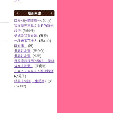
之～
最新回應
口愛kitty喵喵喵~~
, (kitty)
我在新光三越２６Ｆ的新光
銀行
, (帥帥仔)
媽媽說我有在聽
, (蜜蜜)
一種米養百樣人
, (唐心心)
腳好痛..
, (雅)
世界好友週
, (唐心心)
世界好友週
, (小萱)
目前流行採用的測試 ，準確
得令人吃驚!!
, (唐蜜瑄)
ＦｕｎＺａｋｋａ好玩雜貨
,
(小芄子)
精典十句話(一生受用)
, (ダ
イ&#12)