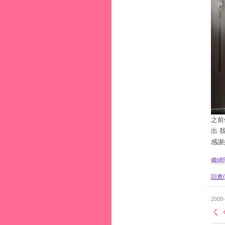
之前
出 
感謝
繼續閱
回應(
2008-
ㄑ