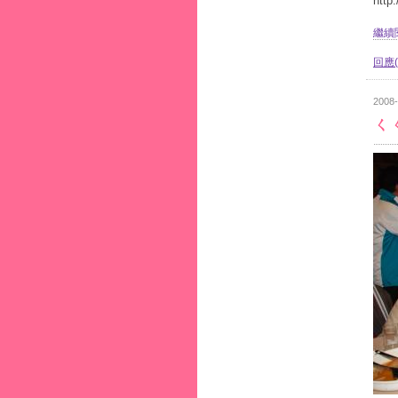
http
繼續閱
回應(
2008-
ㄑ