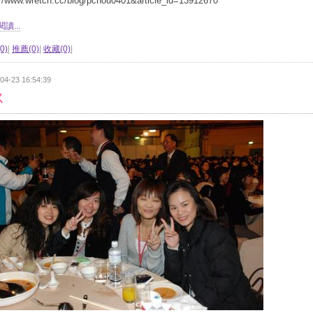
://www.wretch.cc/blog/pchou0401&article_id=13912670
讀...
0)
|
推薦(0)
|
收藏(0)
|
04-23 16:54:39
ㄑ