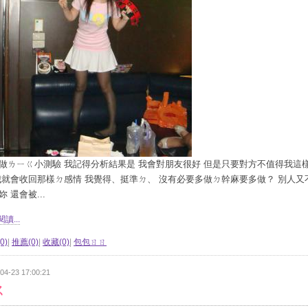
做ㄌㄧㄍ小測驗 我記得分析結果是 我會對朋友很好 但是只要對方不值得我這
我就會收回那樣ㄉ感情 我覺得、挺準ㄉ、 沒有必要多做ㄉ幹麻要多做？ 別人又
妳 還會被...
讀...
0)
|
推薦(0)
|
收藏(0)
|
包包ㄖㄖ
04-23 17:00:21
ㄑ