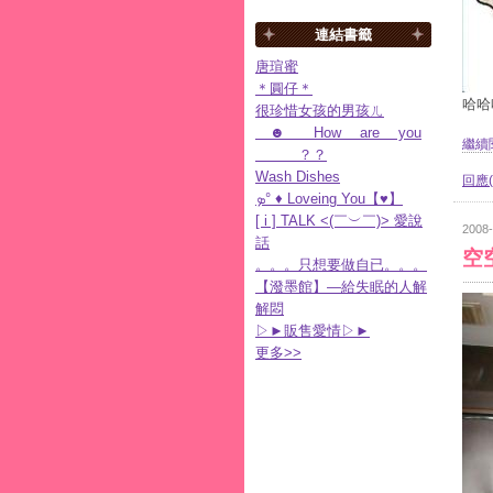
連結書籤
唐瑄蜜
＊圓仔＊
哈哈哈
很珍惜女孩的男孩ㄦ
☻ How are you
繼續閱
？？
Wash Dishes
回應(
ܤ° ♦ Loveing You【♥】
[ i ] TALK <(￣︶￣)> 愛說
2008-
話
空
。。。只想要做自已。。。
【潑墨館】—給失眠的人解
解悶
▷►販售愛情▷►
更多
>>