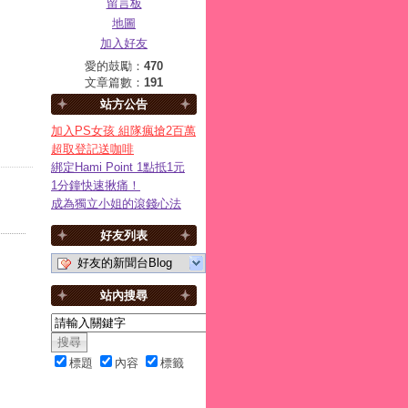
留言板
地圖
加入好友
愛的鼓勵：
470
文章篇數：
191
站方公告
加入PS女孩 組隊瘋搶2百萬
超取登記送咖啡
綁定Hami Point 1點抵1元
1分鐘快速揪痛！
成為獨立小姐的滾錢心法
好友列表
好友的新聞台Blog
站內搜尋
標題
內容
標籤