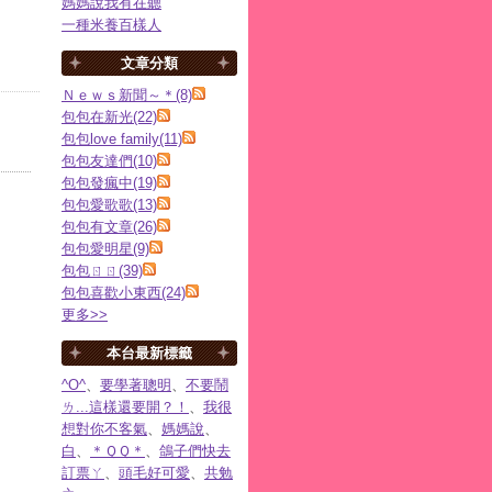
媽媽說我有在聽
一種米養百樣人
文章分類
Ｎｅｗｓ新聞～＊(8)
包包在新光(22)
包包love family(11)
包包友達們(10)
包包發瘋中(19)
包包愛歌歌(13)
包包有文章(26)
包包愛明星(9)
包包ㄖㄖ(39)
包包喜歡小東西(24)
更多
>>
本台最新標籤
^O^
、
要學著聰明
、
不要鬧
ㄌ...這樣還要開？！
、
我很
想對你不客氣
、
媽媽說
、
白
、
＊ＱＱ＊
、
鴿子們快去
訂票ㄚ
、
頭毛好可愛
、
共勉