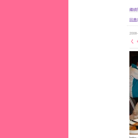
繼續閱
回應(
2008-
ㄑ