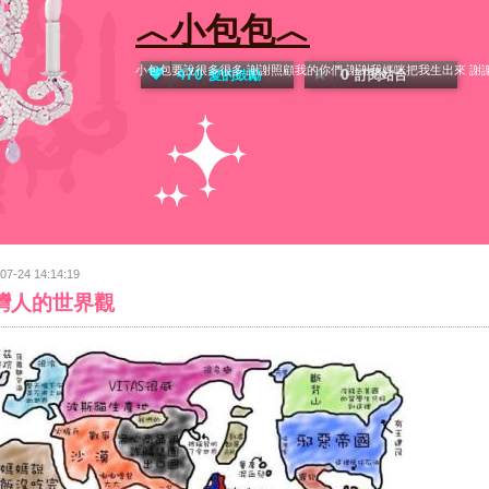
︿小包包︿
小包包要說很多很多 謝謝照顧我的你們 謝謝我媽咪把我生出來 謝謝在
470
0
愛的鼓勵
訂閱站台
07-24 14:14:19
灣人的世界觀