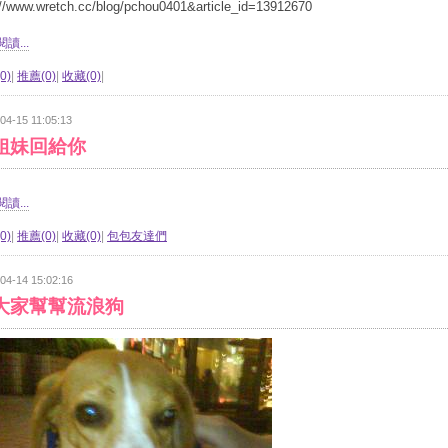
://www.wretch.cc/blog/pchou0401&article_id=13912670
讀...
0)
|
推薦(0)
|
收藏(0)
|
04-15 11:05:13
姐妹回給你
讀...
0)
|
推薦(0)
|
收藏(0)
|
包包友達們
04-14 15:02:16
大家幫幫流浪狗