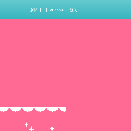
|
|
|
新聞
PChome
登入