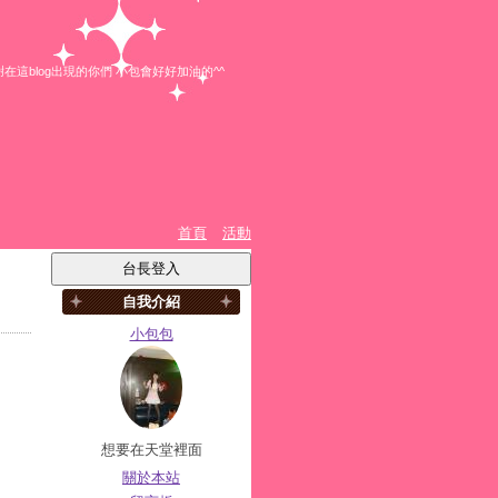
這blog出現的你們 小包會好好加油的^^
首頁
活動
自我介紹
小包包
想要在天堂裡面
關於本站