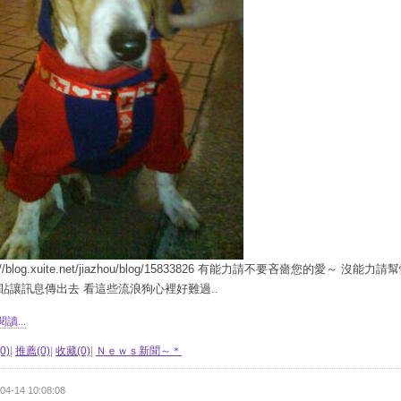
p://blog.xuite.net/jiazhou/blog/15833826 有能力請不要吝嗇您的愛～ 沒能力
貼讓訊息傳出去 看這些流浪狗心裡好難過..
讀...
0)
|
推薦(0)
|
收藏(0)
|
Ｎｅｗｓ新聞～＊
04-14 10:08:08