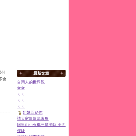
樣付
最新文章
不會
台灣人的世界觀
空空
ㄑㄑ
ㄑㄑ
ㄑㄑ
姐妹回給你
請大家幫幫流浪狗
阿里山小火車三度出軌 全面
停駛