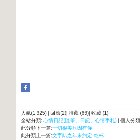
人氣(1,325) | 回應(2)| 推薦 (
66
)| 收藏 (
1
)
全站分類:
心情日記(隨筆、日記、心情手札)
| 個人分類
此分類下一篇:
一切很美只因有你
此分類上一篇:
文字趴之年末約定-乾杯