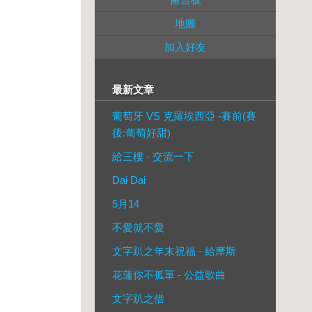
地圖
加入好友
最新文章
葡萄牙 VS 克羅埃西亞 -賽前(賽
後:葡萄好甜)
給三樓 - 交流一下
Dai Dai
5月14
不愛就不愛
文字趴之年末祝福 - 給摩斯
花蓮你不孤單 - 公益歌曲
文字趴之借