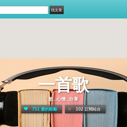
一首歌
歌..心情..分享
751
102
愛的鼓勵
訂閱站台