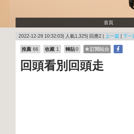
首頁
2022-12-29 10:32:03| 人氣1,325| 回應2 |
上一篇
|
下一
推薦
66
收藏
1
轉貼
0
訂閱站台
回頭看別回頭走