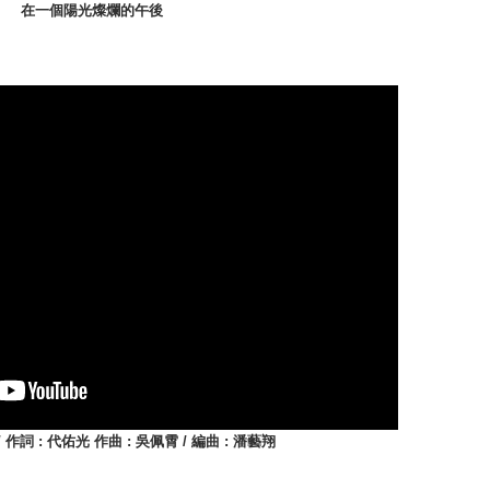
在一個陽光燦爛的午後
/ 作詞 : 代佑光 作曲 : 吳佩霄 / 編曲 : 潘藝翔