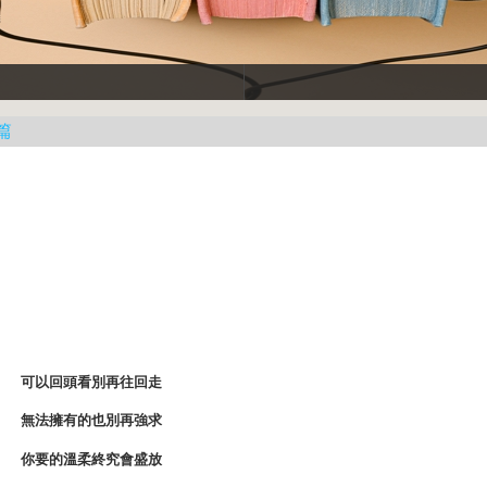
篇
可以回頭看別再往回走
無法擁有的也別再強求
你要的溫柔終究會盛放