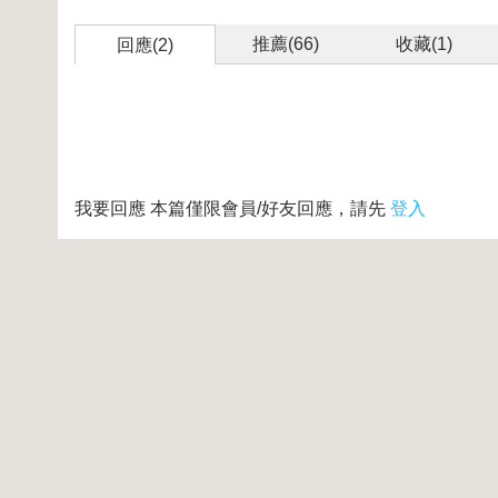
推薦(
66
)
收藏(
1
)
回應(2)
我要回應
本篇僅限會員/好友回應，請先
登入