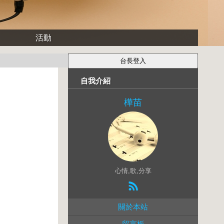
活動
自我介紹
樺苗
心情,歌,分享
關於本站
留言板