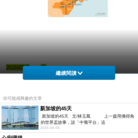
2020/2/6
木
繼續閱讀
台灣．桃園機場
→
日本．關西空港～
Day 1
～新大阪～東京～仙台
公車：
你可能感興趣的文章
機捷：
新加坡的45天
09:00 第一航站一樓報到2號櫃檯 （
新加坡的45天 文/林玉鳳 上一篇用佛得角
桃園機場
時間：0810 - 1220）
的世界盃故事，談「中葡平台」這
2026-08-06
機票：
11:15 CX564 桃園起飛