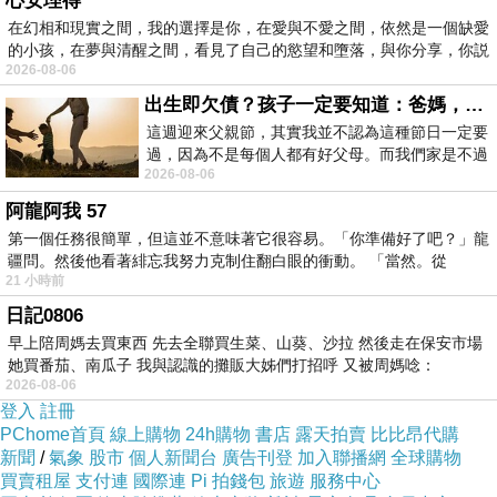
心安理得
14:55 CX564 關西抵達
在幻相和現實之間，我的選擇是你，在愛與不愛之間，依然是一個缺愛
（早餐）
桃園機場一航環亞貴賓室4FC
的小孩，在夢與清醒之間，看見了自己的慾望和墮落，與你分享，你説
餐食：
2026-08-06
區(中信卡)
出生即欠債？孩子一定要知道：爸媽，其實我不欠你們
（午餐）
機上
這週迎來父親節，其實我並不認為這種節日一定要
（晚餐）
關空
過，因為不是每個人都有好父母。而我們家是不過
2026-08-06
住宿：
コンフォートホテル仙台東口
節的，平時也沒什麼儀式感，生活趨近冷
阿龍阿我 57
2020/2/7
金
第一個任務很簡單，但這並不意味著它很容易。「你準備好了吧？」龍
疆問。然後他看著緋忘我努力克制住翻白眼的衝動。 「當然。從
[北海道]函館朝市～金森紅磚倉庫～
21 小時前
Day 2
山纜車～日本三大夜景-函館山
日記0806
來到函館怎麼能錯過品嚐美味海鮮
早上陪周媽去買東西 先去全聯買生菜、山葵、沙拉 然後走在保安市場
她買番茄、南瓜子 我與認識的攤販大姊們打招呼 又被周媽唸：
會！？步出函館車站即刻就可以抵達
日本三大朝
2026-08-06
朝市，這裡是一個從早上就開始能夠
登入
註冊
市-函館朝市
海鮮的市場，許多人也會在早晨享用
PChome首頁
線上購物
24h購物
書店
露天拍賣
比比昂代購
新聞
/
氣象
股市
個人新聞台
廣告刊登
加入聯播網
全球購物
海鮮丼。
買賣租屋
支付連
國際連
Pi 拍錢包
旅遊
服務中心