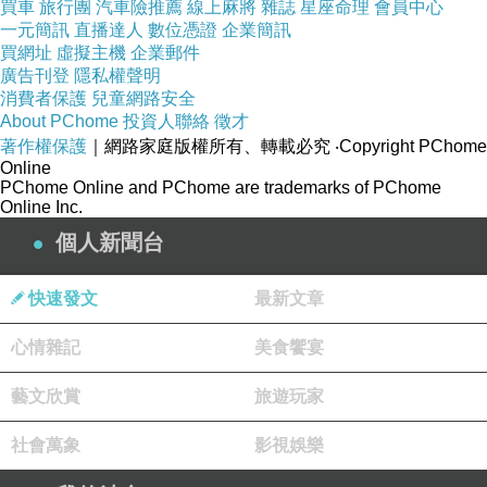
前身是倉庫的金森紅磚倉庫群，現今
買車
旅行團
汽車險推薦
線上麻將
雜誌
星座命理
會員中心
一元簡訊
直播達人
數位憑證
企業簡訊
購物商場的複合型設施，位於JR函
買網址
虛擬主機
企業郵件
金森紅磚倉
邊，並靠近函館港。館內販售時尚服
廣告刊登
隱私權聲明
消費者保護
兒童網路安全
庫群
生活雜貨，到北海道伴手禮，應有盡
About PChome
投資人聯絡
徵才
在咖啡廳內也可以品嚐到用新鮮牛奶
著作權保護
｜網路家庭版權所有、轉載必究
‧Copyright PChome
的冰淇淋、函館在地的美食甜點。
Online
PChome Online and PChome are trademarks of PChome
函館最有名的就是擁有「百萬夜景」
Online Inc.
的函館山。為了要看夜景，要到函館
個人新聞台
日本三大夜
搭乘函館纜車。大約3分鐘就可抵
景-函館山
頂。由於特別的峽角地形聚集了街區
快速發文
最新文章
景，與黑漆漆的海洋形成完美360
心情雜記
美食饗宴
景，讓此處的夜景，美不勝收。
餐食：
（早餐）
コンフォートホテル仙台東
藝文欣賞
旅遊玩家
（午餐）
函館朝市
社會萬象
影視娛樂
（晚餐）
函館