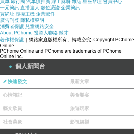
買車
旅行團
汽車險推薦
線上麻將
雜誌
星座命理
會員中心
一元簡訊
直播達人
數位憑證
企業簡訊
買網址
虛擬主機
企業郵件
廣告刊登
隱私權聲明
消費者保護
兒童網路安全
About PChome
投資人聯絡
徵才
著作權保護
｜網路家庭版權所有、轉載必究
‧Copyright PChome
Online
PChome Online and PChome are trademarks of PChome
Online Inc.
個人新聞台
快速發文
最新文章
心情雜記
美食饗宴
藝文欣賞
旅遊玩家
社會萬象
影視娛樂