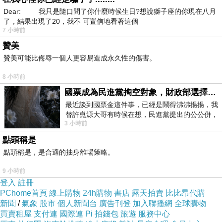
Dear: 我只是隨口問了你什麼時候生日?想說獅子座的你現在八月
了，結果出現了20，我不 可置信地看著這個
7 小時前
贊美
贊美可能比侮辱一個人更容易造成永久性的傷害。
8 小時前
國票成為民進黨掏空對象，財政部選擇性失憶
最近談到國票金這件事，已經是鬧得沸沸揚揚，我
替許崑源大哥有時候在想，民進黨提出的公公併，
3 小時前
其實就是想要國庫通黨庫，鬧出最大的醜
點頭稱是
點頭稱是，是合適的抽身離場策略。
9 小時前
登入
註冊
PChome首頁
線上購物
24h購物
書店
露天拍賣
比比昂代購
新聞
/
氣象
股市
個人新聞台
廣告刊登
加入聯播網
全球購物
買賣租屋
支付連
國際連
Pi 拍錢包
旅遊
服務中心