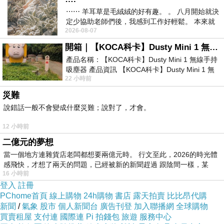
⋯⋯ 羊耳草是毛絨絨的好有趣。 。 八月開始就決
定少協助老師們後，我感到工作好輕鬆。 本來就
2026-08-07
不是我的工作啊。 真
開箱｜【KOCA科卡】Dusty Mini 1 無線手持吸塵器
產品名稱：【KOCA科卡】Dusty Mini 1 無線手持
吸塵器 產品資訊 【KOCA科卡】Dusty Mini 1 無
22 小時前
線手持吸塵器評語： 能吸、能吹兼具兩
災難
說錯話一般不會變成什麼災難；說對了，才會。
12 小時前
二億元的夢想
當一個地方連雜貨店老闆都想要兩億元時。 行文至此，2026的時光體
感飛快，才想了兩天的問題，已經被新的新聞趕過 跟陰間一樣，某
16 小時前
登入
註冊
PChome首頁
線上購物
24h購物
書店
露天拍賣
比比昂代購
新聞
/
氣象
股市
個人新聞台
廣告刊登
加入聯播網
全球購物
買賣租屋
支付連
國際連
Pi 拍錢包
旅遊
服務中心