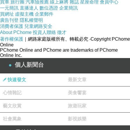
買車
旅行團
汽車險推薦
線上麻將
雜誌
星座命理
會員中心
一元簡訊
直播達人
數位憑證
企業簡訊
買網址
虛擬主機
企業郵件
廣告刊登
隱私權聲明
消費者保護
兒童網路安全
About PChome
投資人聯絡
徵才
著作權保護
｜網路家庭版權所有、轉載必究
‧Copyright PChome
Online
PChome Online and PChome are trademarks of PChome
Online Inc.
個人新聞台
快速發文
最新文章
心情雜記
美食饗宴
藝文欣賞
旅遊玩家
社會萬象
影視娛樂