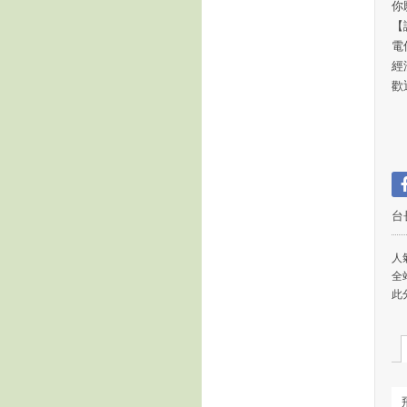
你
【
電
經
歡
台
人氣
全
此