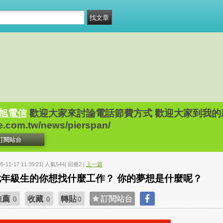
詠旭電信
歡迎大家來討論電話節費方式 歡迎大家到我的
e.com.tw/news/pierspan/
訂閱站台
05-11-17 11:35:21| 人氣544| 回應2 |
上一篇
七年級生的你想找什麼工作？ 你的夢想是什麼呢？
推薦
收藏
轉貼
訂閱站台
0
0
0