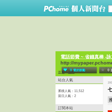
電話節費 ~ 省錢真棒 -
http://mypaper.pchom
0
0
愛的鼓勵
首頁
活動
站台人氣
20
累積人氣：
11,512
當日人氣：
2
訂閱本站