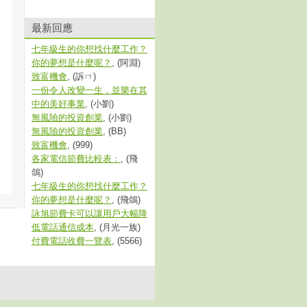
最新回應
七年級生的你想找什麼工作？
你的夢想是什麼呢？
, (阿淵)
致富機會
, (訴ㄇ)
一份令人改變一生，並樂在其
中的美好事業
, (小劉)
無風險的投資創業
, (小劉)
無風險的投資創業
, (BB)
致富機會
, (999)
各家電信節費比較表：
, (飛
鴿)
七年級生的你想找什麼工作？
你的夢想是什麼呢？
, (飛鴿)
詠旭節費卡可以讓用戶大幅降
低電話通信成本
, (月光一族)
付費電話收費一覽表
, (5566)