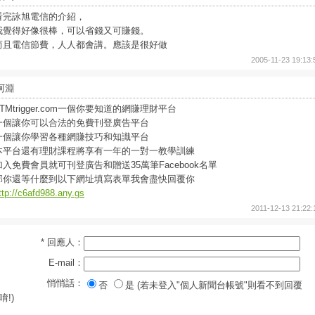
看完詠旭電信的介紹，
我覺得好像很棒，可以省錢又可賺錢。
而且電信節費，人人都會講。應該是很好做
2005-11-23 19:13:
阿淵
ATMtrigger.com一個你要知道的網賺理財平台
一個讓你可以合法的免費刊登廣告平台
一個讓你學習各種網賺技巧和知識平台
本平台還有理財課程將享有一年的一對一教學訓練
加入免費會員就可刊登廣告和贈送35萬筆Facebook名單
那你還等什麼到以下網址填寫表單我會盡快回覆你
ttp://c6afd988.any.gs
2011-12-13 21:22:
* 回應人：
E-mail：
悄悄話：
否
是 (若未登入"個人新聞台帳號"則看不到回覆
唷!)