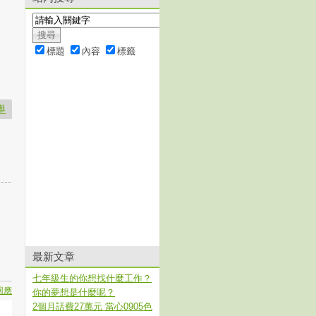
標題
內容
標籤
舉
最新文章
七年級生的你想找什麼工作？
回應
你的夢想是什麼呢？
2個月話費27萬元 當心0905色