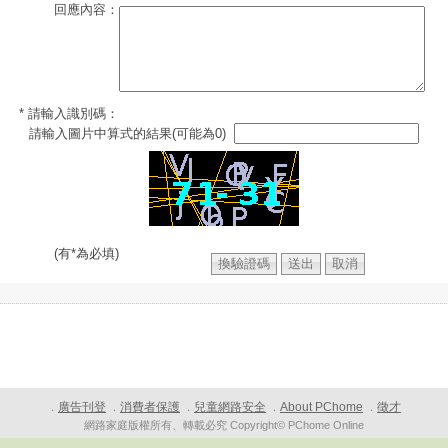
回應內容：
* 請輸入識別碼：
請輸入圖片中算式的結果(可能為0)
(有*為必填)
廣告刊登
消費者保護
兒童網路安全
About PChome
徵才
．
．
．
．
．
網路家庭版權所有、轉載必究 Copyright© PChome Online