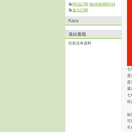
RSS訂閱
(
如何使用RSS
)
加入訂閱
Kaza
連結書籤
目前沒有資料
七
是
是
還
七
你
如
可
不