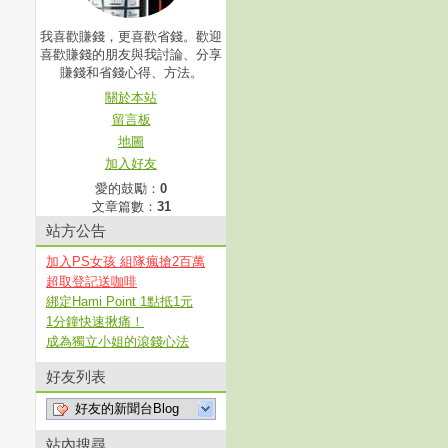
我喜歡賺錢，更喜歡省錢。歡迎
喜歡賺錢的朋友與我討論、分享
賺錢和省錢心得、方法。
關於本站
留言板
地圖
加入好友
愛的鼓勵：
0
文章篇數：
31
站方公告
加入PS女孩 組隊瘋搶2百萬
超取登記送咖啡
綁定Hami Point 1點抵1元
1分鐘快速揪痛！
成為獨立小姐的滾錢心法
好友列表
好友的新聞台Blog
站內搜尋