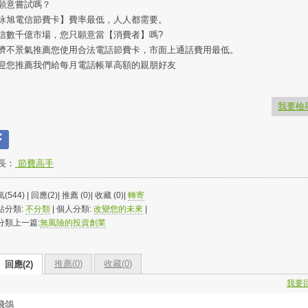
願意嘗試嗎？
詠旭電信節費卡】費率最低，人人都需要。
信數千億市場，您只願意當【消費者】嗎?
濟不景氣推薦您使用合法電話節費卡，市面上通話費用最低。
迎您推薦我們給每月電話帳單高額的親朋好友
我要檢
長：
節費高手
(544) | 回應(2)| 推薦 (
0
)| 收藏 (
0
)|
轉寄
站分類:
不分類
| 個人分類:
改變您的未來
|
分類上一篇:
無風險的投資創業
推薦(
0
)
收藏(
0
)
回應(2)
我要
飛鴿