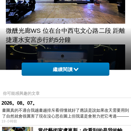
微醺光廊
WS
位在台中西屯文心路二段
距離
捷運水安宮步行約
5
分鐘
繼續閱讀
你可能感興趣的文章
2026。08。07。
畫圖真的不適合我越畫越排斥看得懂就好了應該是說如果改天需要用到
了自然就會很厲害了現在沒心思在圖上但我還是會努力把它考過———
19 小時前
當代藝術家盧嵐新：你看到的是我的輪廓，還是你的故事？——藏在藍色裡的希望與光