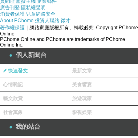
買網址
虛擬主機
企業郵件
廣告刊登
隱私權聲明
消費者保護
兒童網路安全
About PChome
投資人聯絡
徵才
著作權保護
｜網路家庭版權所有、轉載必究
‧Copyright PChome
Online
PChome Online and PChome are trademarks of PChome
Online Inc.
個人新聞台
快速發文
最新文章
心情雜記
美食饗宴
這團熊熊烈火其實是水蒸氣唷！超特別的～
藝文欣賞
旅遊玩家
社會萬象
影視娛樂
我的站台