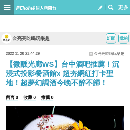
金亮亮吃喝玩樂趣
訂閱
我的
2022-11-20 23:44:29
金亮亮吃喝玩樂趣
【微醺光廊WS】台中酒吧推薦！沉
浸式投影餐酒館x 超夯網紅打卡聖
地！超夢幻調酒今晚不醉不歸！
留言 0
收藏 0
推薦 0