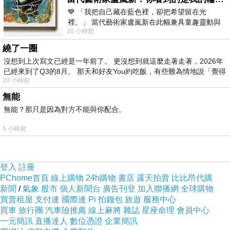
💙 「我把自己藏在藍色裡，卻把希望留在光
店門口擺放扭蛋機 販售的是解酒的小玩意
裡。」 當代藝術家盧嵐新在此幅兼具童趣靈動與
兒
20 小時前
抽象韻味的新作中，用湛藍的羽翼般色塊包覆著
繞了一圈
沒想到上次寫文已經是一年前了。 更沒想到就這麼走著走著，2026年
已經來到了Q3的8月。 那天和好友You約吃飯，有些難為情地說「覺得
20 小時前
無能
無能？那只是因為對方不能與你配合。
5 小時前
登入
註冊
PChome首頁
線上購物
24h購物
書店
露天拍賣
比比昂代購
新聞
/
氣象
股市
個人新聞台
廣告刊登
加入聯播網
全球購物
買賣租屋
支付連
國際連
Pi 拍錢包
旅遊
服務中心
現場提供打光燈 讓人盡情開心拍照
買車
旅行團
汽車險推薦
線上麻將
雜誌
星座命理
會員中心
一元簡訊
直播達人
數位憑證
企業簡訊