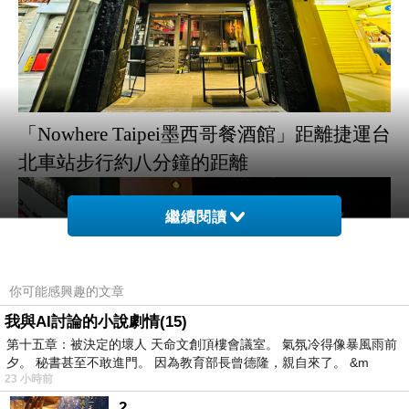
「
Nowhere Taipei
墨西哥餐酒館」距離捷運台
北車站步行約八分鐘的距離
繼續閱讀
你可能感興趣的文章
我與AI討論的小說劇情(15)
第十五章：被決定的壞人 天命文創頂樓會議室。 氣氛冷得像暴風雨前
夕。 秘書甚至不敢進門。 因為教育部長曾德隆，親自來了。 &m
23 小時前
2