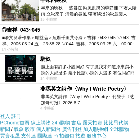
早來的晚秋
2018-06-20 05:20:52
早來的晚秋 盛暑在 颱風亂舞的季節裡 下著太陽
雨 立秋來了 清晨的微風 帶著淡淡的秋意襲人 一
張小姐
15 小時前
下子 又被赤
2017-04-25 18:52:45
◎吉祥_043~045
父親近日要遷入祖墳，直系親屬都要到場嗎
■潘文良著作集＞勵益品＞魚雁千里共今緣＞吉祥_043~045 ▽043_吉
版主回應
祥。2006.03.24.五 23:38:28 ▽044_吉祥。2006.03.25.六 00:00:
張小姐 善德您好：
14 小時前
騎奴
我是阿同師的網路客服人員，關於您的詢問我
們回覆如下
脆上面有許多小說同好 有了脆我才知道原來寫小
祖先撿骨是為祖先再次找個安靈之所，子孫的
說的人那麼多 幾乎比讀小說的人還多 有位同好問
14 小時前
心意，孝順之源，若是未能參加，不會影響氣
了一個問題 她說為什麼高中文學獎的
運，不必刻意。
非馬英文詩作〈Why I Write Poetry〉
非馬英文詩作〈Why I Write Poetry〉刊登于《芝
阿同師的網路客服人員敬上
加哥时报》2026.8.7
2017-04-26 23:05:12
4 小時前
登入
註冊
PChome首頁
線上購物
24h購物
書店
露天拍賣
比比昂代購
看更多回應
新聞
/
氣象
股市
個人新聞台
廣告刊登
加入聯播網
全球購物
買賣租屋
支付連
國際連
Pi 拍錢包
旅遊
服務中心