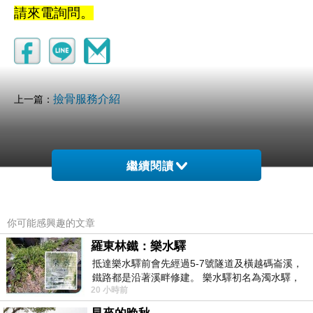
請來電詢問。
撿骨服務介紹
上一篇：
繼續閱讀
你可能感興趣的文章
日本藤素
羅東林鐵：樂水驛
2020-02-23 05:50:43
抵達樂水驛前會先經過5-7號隧道及橫越碼崙溪，
讚~~~~!
鐵路都是沿著溪畔修建。 樂水驛初名為濁水驛，
20 小時前
但因與臺鐵集集線車站同名，於1953
(悄悄話)