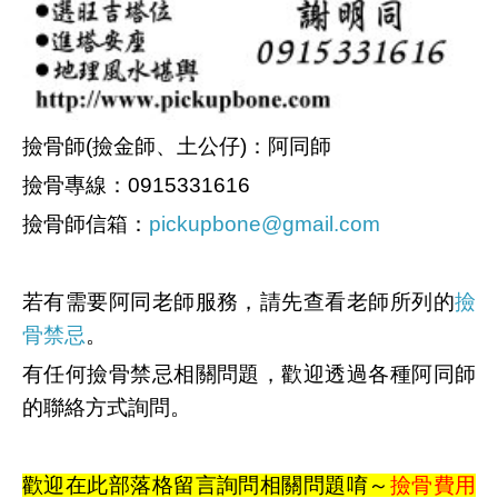
撿骨師(撿金師、土公仔)
：
阿同師
撿骨
專線：
0915331616
撿骨師信箱：
pickupbone@gmail.com
若有需要阿同老師服務，
請先查看老師所列的
撿
骨禁忌
。
有任何撿骨禁忌相關問題，歡迎透過各種阿同師
的聯絡方式詢問。
歡迎在此部落格留言詢問相關問題唷～
撿骨費用