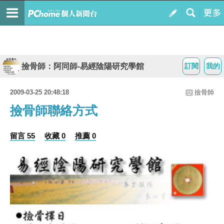
撿骨師：阿同師-易經陰陽研究學館
訂閱
我的
2009-03-25 20:48:18
撿骨師
撿骨師聯絡方式
留言 55
收藏 0
推薦 0