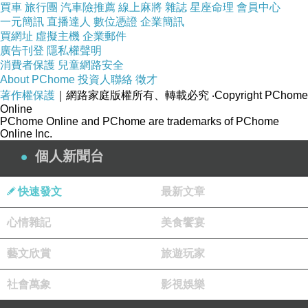
買車
旅行團
汽車險推薦
線上麻將
雜誌
星座命理
會員中心
一元簡訊
直播達人
數位憑證
企業簡訊
買網址
虛擬主機
企業郵件
廣告刊登
隱私權聲明
消費者保護
兒童網路安全
About PChome
投資人聯絡
徵才
著作權保護
｜網路家庭版權所有、轉載必究
‧Copyright PChome
Online
PChome Online and PChome are trademarks of PChome
Online Inc.
個人新聞台
快速發文
最新文章
心情雜記
美食饗宴
藝文欣賞
旅遊玩家
社會萬象
影視娛樂