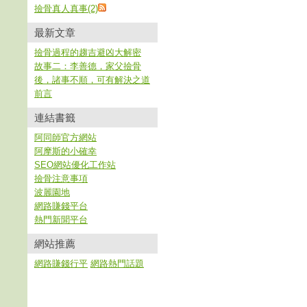
撿骨真人真事(2)
最新文章
撿骨過程的趨吉避凶大解密
故事二：李善德，家父撿骨
後，諸事不順，可有解決之道
前言
連結書籤
阿同師官方網站
阿摩斯的小確幸
SEO網站優化工作站
撿骨注意事項
波麗園地
網路賺錢平台
熱門新聞平台
網站推薦
網路賺錢行平
網路熱門話題