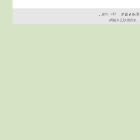
廣告刊登
消費者保護
．
．
網路家庭版權所有、轉載必究