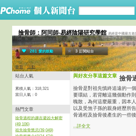
撿骨師：阿同師-易經陰陽研究學館
易經是中國最古老
水…等。 撿骨的用意在於希望老祖先能夠安息並帶給家人的平安、健康，若撿
忌。在此老師以畢生易學及撿骨二十年餘年的經驗，為每一次的撿骨，盡可能的
281
3
愛的鼓勵
訂閱站台
首頁
活動
站台人氣
與好友分享這篇文章
撿骨
撿骨是對祖先慎終追遠的一
累積人氣：
318,321
要環結，若背離這幾個動作
當日人氣：
0
魄散，為何這麼嚴重，因本人
以及受煞子孫的親身經歷所
熱門文章
骨過程及撿骨後產生的一些後遺
撿骨過程的趨吉避凶大解密
(49,106)
...詳全文
祖先撿骨禁忌(39,049)