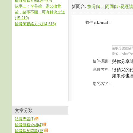
撿骨服務介紹(24,474)
故事二：李善德，家父撿骨
新聞台:
撿骨師：阿同師-易經
後，諸事不順，可有解決之道
(15,219)
收件者E-mail：
撿骨師聯絡方式(14,516)
請以分號區隔每個
例如：john@pch
信件標題：
與你分享
訊息內容：
很精采的
如果你也
您的名字：
文章分類
站長專區(1)
撿骨服務介紹(4)
撿骨常見問題(15)