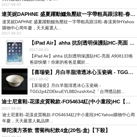
2017-08-03
達芙妮DAPHNE 盛夏躍動鱷魚壓紋一字帶粗高跟涼鞋-春漾黃8H【下殺】
達芙妮DAPHNE 盛夏躍動鱷魚壓紋一字帶粗高跟涼鞋-春漾黃8HYahoo
購物中心周年慶，天天嚴選人...
2017-08-03
【iPad Air】ahha 抗刮透明保護貼HC-亮面 A908133【超讚】
2017-08-03
【iPad Air】ahha 抗刮透明保護貼HC-亮面 A908133爸
爸節快樂！你家的爸爸是屬於...
【喜瑞瓷】月白羊脂清透冰心玉瓷碗 - TGG2p4ZDEkruEYLBB2nzshXmZ【獨家優惠】
2017-08-02
【喜瑞瓷】月白羊脂清透冰心玉瓷碗 -
TGG2p4ZDEkruEYLBB2nzshXmZ「台灣禮品館...
迪士尼童鞋-花漾皮質靴款-FO54634紅(中小童段)HC【先睹為快】
2017-08-02
迪士尼童鞋-花漾皮質靴款-FO54634紅(中小童段)HCYahoo購物中心周
年慶，天天嚴選人氣品牌...
華陀漢方茶飲 雪菊枸杞飲4盒(20包-盒)【下殺】