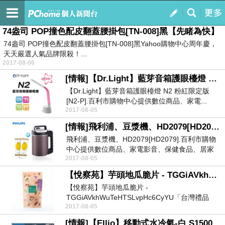
跳跳星球
訂閱
我的
74盎司 POP撞色配皮翻蓋腰掛包[TN-008]黑【先睹為快】
74盎司 POP撞色配皮翻蓋腰掛包[TN-008]黑Yahoo購物中心周年慶，
天天嚴選人氣品牌限殺！...
2017-08-06
[情報]【Dr.Light】藍芽音箱護眼檯燈 N2 粉紅限定版[N2-P].【現買現省】
【Dr.Light】藍芽音箱護眼檯燈 N2 粉紅限定版
[N2-P].百利市購物中心提供數位商品、家電...
2017-08-05
[情報]飛利浦、豆漿機、HD2079[HD2079].【獨家優惠】
飛利浦、豆漿機、HD2079[HD2079].百利市購物
中心提供數位商品、家電影音、保健食品、居家
2017-08-05
生...
【悅察苑】芋頭地瓜脆片 - TGGiAVkhWuTeHTSLvpHc6CyYU【好划算】
【悅察苑】芋頭地瓜脆片 -
TGGiAVkhWuTeHTSLvpHc6CyYU「台灣禮品
2017-08-05
館」，富有台...
[情報]【Ellio】移動式水冷氣-白 S1500A.【現買現省】