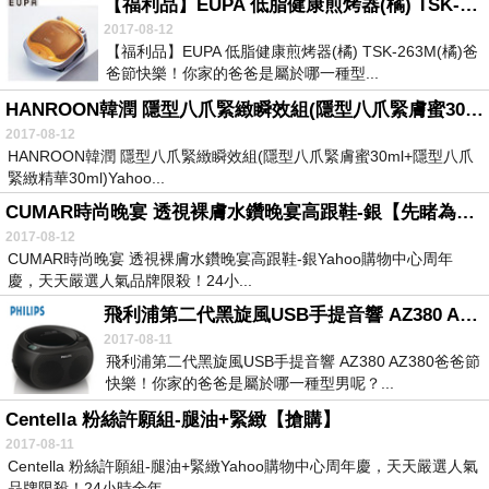
【福利品】EUPA 低脂健康煎烤器(橘) TSK-263M(橘)【現買現省】
2017-08-12
【福利品】EUPA 低脂健康煎烤器(橘) TSK-263M(橘)爸
爸節快樂！你家的爸爸是屬於哪一種型...
HANROON韓潤 隱型八爪緊緻瞬效組(隱型八爪緊膚蜜30ml+隱型八爪緊緻精華30ml)【下殺】
2017-08-12
HANROON韓潤 隱型八爪緊緻瞬效組(隱型八爪緊膚蜜30ml+隱型八爪
緊緻精華30ml)Yahoo...
CUMAR時尚晚宴 透視裸膚水鑽晚宴高跟鞋-銀【先睹為快】
2017-08-12
CUMAR時尚晚宴 透視裸膚水鑽晚宴高跟鞋-銀Yahoo購物中心周年
慶，天天嚴選人氣品牌限殺！24小...
飛利浦第二代黑旋風USB手提音響 AZ380 AZ380【獨家優惠】
2017-08-11
飛利浦第二代黑旋風USB手提音響 AZ380 AZ380爸爸節
快樂！你家的爸爸是屬於哪一種型男呢？...
Centella 粉絲許願組-腿油+緊緻【搶購】
2017-08-11
Centella 粉絲許願組-腿油+緊緻Yahoo購物中心周年慶，天天嚴選人氣
品牌限殺！24小時全年...