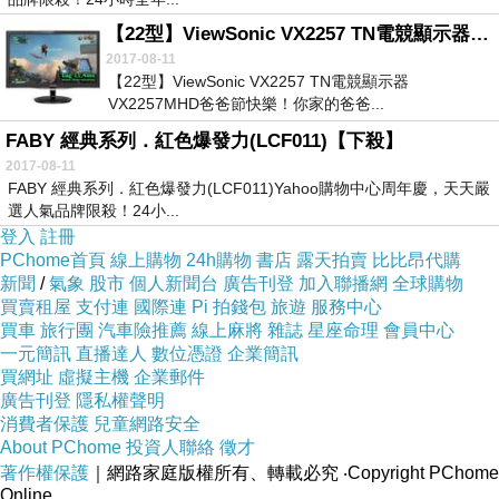
【22型】ViewSonic VX2257 TN電競顯示器 VX2257MHD【獨家優惠】
2017-08-11
【22型】ViewSonic VX2257 TN電競顯示器
VX2257MHD爸爸節快樂！你家的爸爸...
FABY 經典系列．紅色爆發力(LCF011)【下殺】
2017-08-11
FABY 經典系列．紅色爆發力(LCF011)Yahoo購物中心周年慶，天天嚴
選人氣品牌限殺！24小...
登入
註冊
PChome首頁
線上購物
24h購物
書店
露天拍賣
比比昂代購
新聞
/
氣象
股市
個人新聞台
廣告刊登
加入聯播網
全球購物
買賣租屋
支付連
國際連
Pi 拍錢包
旅遊
服務中心
買車
旅行團
汽車險推薦
線上麻將
雜誌
星座命理
會員中心
一元簡訊
直播達人
數位憑證
企業簡訊
買網址
虛擬主機
企業郵件
廣告刊登
隱私權聲明
消費者保護
兒童網路安全
About PChome
投資人聯絡
徵才
著作權保護
｜網路家庭版權所有、轉載必究
‧Copyright PChome
Online