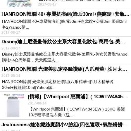
2017-08-17
商...
HANROON韓潤 40+專屬抗痕組(蜂后30ml+燕窩錠+安瓶3ml-眼霜2ml各2)【搶購】
HANROON韓潤 40+專屬抗痕組(蜂后30ml+燕窩錠+安瓶3ml-眼霜2ml
各2)Yahoo購...
2017-08-17
Disney迪士尼漫畫條紋公主系大容量化妝包-萬用包-美女與野獸【下殺】
2017-08-17
Disney迪士尼漫畫條紋公主系大容量化妝包-萬用包-美女與野獸Yahoo
購物中心周年慶，天天嚴選人...
HANROON韓潤 光燦美肌定格臉讚組(八爪精華+胜月太精華各30ml+拉絲霜10ml)【下殺】
2017-08-14
HANROON韓潤 光燦美肌定格臉讚組(八爪精華+胜月太精華各
30ml+拉絲霜10ml)Yahoo購...
[情報]【Whirlpool 惠而浦】( 1CWTW4845EW ) 13KG 美製 10行程單槽洗衣機《送基本安裝、舊機回收》[1CWTW4845EW].【好划算】
2017-08-14
【Whirlpool 惠而浦】( 1CWTW4845EW ) 13KG 美製
10行程單槽洗衣機《送...
Jealousness婕洛妮絲魔顏小V臉組(四色遮瑕+氣墊粉餅 贈-卸妝露50ml+遮瑕刷)【先睹為快】