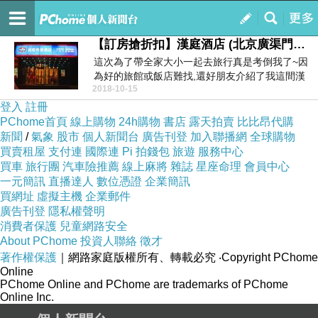
電腦之都
訂閱
我的
【訂房搶折扣】漢庭酒店 (北京廣渠門店) - 北京 好康推薦
這次為了帶全家大小一起去旅行真是考倒我了~因
為好的旅館或飯店難找,還好朋友介紹了我這間漢
2018-10-15
庭酒店 (北...
登入
註冊
PChome首頁
線上購物
24h購物
書店
露天拍賣
比比昂代購
新聞
/
氣象
股市
個人新聞台
廣告刊登
加入聯播網
全球購物
買賣租屋
支付連
國際連
Pi 拍錢包
旅遊
服務中心
買車
旅行團
汽車險推薦
線上麻將
雜誌
星座命理
會員中心
一元簡訊
直播達人
數位憑證
企業簡訊
買網址
虛擬主機
企業郵件
廣告刊登
隱私權聲明
消費者保護
兒童網路安全
About PChome
投資人聯絡
徵才
著作權保護
｜網路家庭版權所有、轉載必究
‧Copyright PChome
Online
PChome Online and PChome are trademarks of PChome
Online Inc.