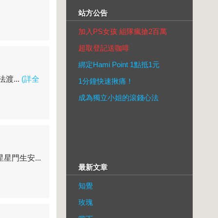
站方公告
加入PS女孩 組隊瘋搶2百萬
超取登記送咖啡
綁定Hami Point 1點抵1元
渡...
(詳全
1分鐘快速揪痛！
成為獨立小姐的滾錢心法
門生安...
最新文章
知覺
玫瑰