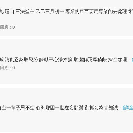
 瑾山 三法聖主 乙巳三月初一 專業的東西要用專業的去處理 術，
| 回應：0
 清創忍熬取觀跡 靜動平心淨拾捨 取虛解冤厚積蔭 捨金怨理...
| 回應：0
空一輩子思不空 心剎那困一世在妄願讚 亂抓妄為善知識...
(詳全