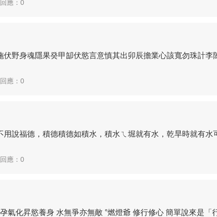
| 回應：0
施伏野身魂隱果癸甲缷伏慾言意慎其出卯辰擔業心該寬勿珠計李
| 回應：0
不用說福德，積德積德如積水，積水ㄟ堀就有水，乾旱時就有水
| 回應：0
孕氣化昇慾養身 水無爭亦無敵 °燃燈爺 修行修心 簡單說來是「行、