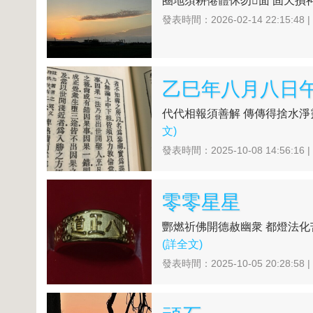
圈地須耕倦體休勿𢙾面 固天損
發表時間：2026-02-14 22:15:48 
乙巳年八月八日
代代相報須善解 傳傳得捨水淨靈
文)
發表時間：2025-10-08 14:56:16 
零零星星
酆燃祈佛開德赦幽衆 都燈法化苦
(詳全文)
發表時間：2025-10-05 20:28:58 