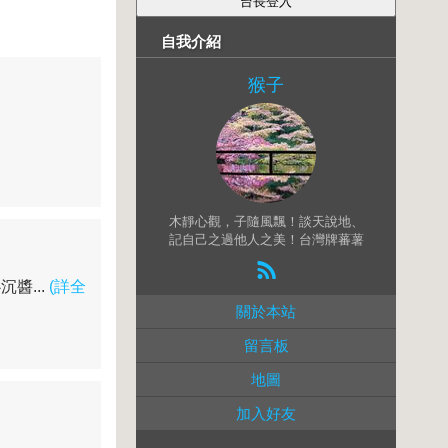
自我介紹
猴子
木靜心觀，子隨風飄！談天說地、
記自己之過他人之美！台灣牌蕃薯
醬...
(詳全
關於本站
留言板
地圖
加入好友