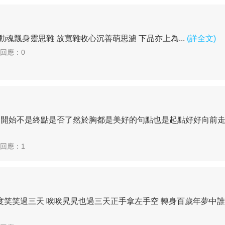
魂飄身靈思雜 放寬雜收心沉善萌思濾 下品亦上為...
(詳全文)
| 回應：0
是開始不是終點是否了然於胸都是美好的句點也是起點好好向前走當
| 回應：1
笑笑過三天 唉唉旯旯也過三天正手拿左手空 轉身百歲年夢中誰