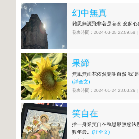
幻中無真
雜思無源飛非著是妄念 念起心動
發表時間：2024-03-05 22:59:58 
果締
無風無雨花依然開謝自然 我”
(詳全文)
發表時間：2024-01-24 23:03:26 
笑自在
捨一身業笑自在執思爺無您法度
數年最...
(詳全文)