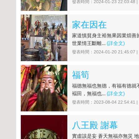
發表時間：2024-01-23 22:03:48 
家在因在
家道慎貧身主裕無果因業煩善
世業情王斷離...
(詳全文)
發表時間：2024-01-20 21:45:07 
福筍
福德無福也無德，有福有德就
褔田，無福也...
(詳全文)
發表時間：2023-08-04 22:54:41 
八王殿 謝幕
實虛該是妄 蒼天無福亦無災 地