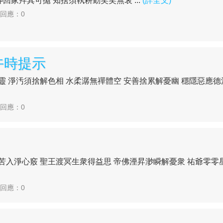
神回家拜其可拋 知捨須執耕勤笑笑無哀 ...
(詳全文)
| 回應：0
午時提示
 淨汚須捨解色相 水柔潺無禪體空 安善捨累解憂幽 穩隱惡應德法
| 回應：0
入淨心竅 聖王渡冥生衆得益思 帝佛湮昇渺瞬解憂衆 祐爺零零星星
| 回應：0