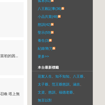
孤寒(61)
八王殿記事(36)
小品共賞(48)
慈訓(42)
聖示(59)
養生(3)
紀錄簿(7)
初的因...
更多
>>
本台最新標籤
花絮人生
、
知不知知
、
八王爺
、
太子爺
、
范王爺慈訓
、
涵吉
、
文資
、
慈訓
、
福德老爺
、
召喚 塔上無
無言以對