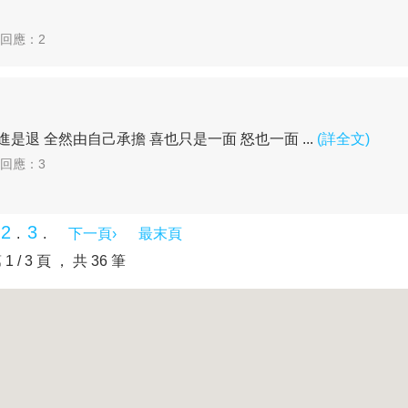
| 回應：2
是退 全然由自己承擔 喜也只是一面 怒也一面 ...
(詳全文)
| 回應：3
2
3
.
.
.
下一頁›
最末頁
 1 / 3 頁 ， 共 36 筆