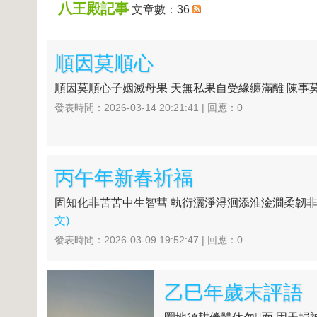
八王殿記事
文章數：36
順因莫順心
順因莫順心子姻滅母果 天無私果自受緣纏滿離 陳事莫欺
發表時間：2026-03-14 20:21:41 | 回應：0
丙午年新春祈福
固知化非苦苦中生智彗 執衍灑淨淂洄添淮淦澗柔韌非
文)
發表時間：2026-03-09 19:52:47 | 回應：0
乙巳年歲末評語