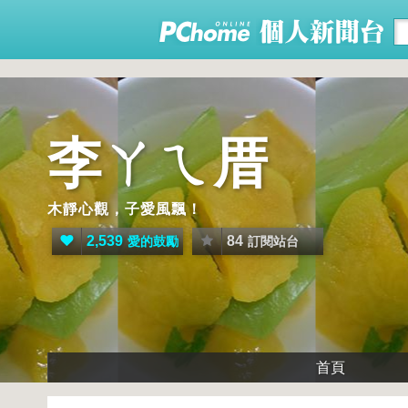
李ㄚㄟ厝
木靜心觀，子愛風飄！
2,539
84
愛的鼓勵
訂閱站台
首頁