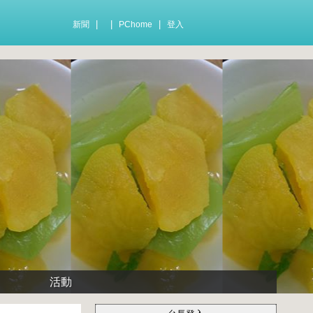
|
|
|
新聞
PChome
登入
活動