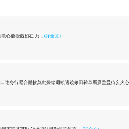
心爺授觀如在 乃...
(詳全文)
口述身行遲合體軟莫動燥緒迴觀過鏡修田雜草層層疊疊待妄火心沉