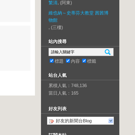
繁清
, (阿東)
維也納～史蒂芬大教堂 茜茜博
物館
, (三樓)
站內搜尋
標題
內容
標籤
站台人氣
累積人氣：
748,136
當日人氣：
165
好友列表
好友的新聞台Blog