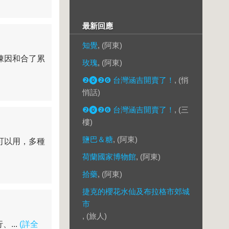
最新回應
知覺
, (阿東)
陳因和合了累
玫瑰
, (阿東)
❷⓿❷❻ 台灣涵吉開賣了！
, (悄
悄話)
❷⓿❷❻ 台灣涵吉開賣了！
, (三
樓)
鹽巴＆糖
, (阿東)
可以用，多種
荷蘭國家博物館
, (阿東)
拾藥
, (阿東)
捷克的櫻花水仙及布拉格市郊城
市
, (旅人)
...
(詳全