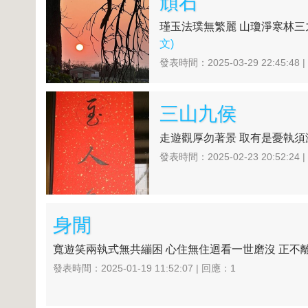
頑石
瑾玉法璞無繁麗 山瓊淨寒林三九
文)
發表時間：2025-03-29 22:45:48 
三山九侯
走遊觀厚勿著景 取有是憂執須滅
發表時間：2025-02-23 20:52:24 
身閒
寬遊笑兩執式無共繃困 心住無住迴看一世磨沒 正不離
發表時間：2025-01-19 11:52:07 | 回應：1