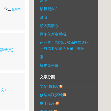
當下
爺授觀自在
它...
(詳全
洄灡
順因莫順心
丙午年新春祈福
已完售！2026台灣涵吉最終回
～有需要請盡快下單！謝謝
(詳全文)
咽
福祿壽是業
文章分類
文足印(106)
文)
修理自我(234)
猴子(107)