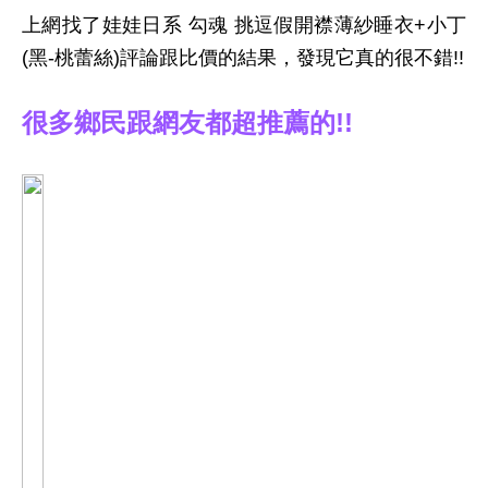
上網找了娃娃日系 勾魂 挑逗假開襟薄紗睡衣+小丁
(黑-桃蕾絲)評論跟比價的結果，發現它真的很不錯!!
很多鄉民跟網友都超推薦的!!