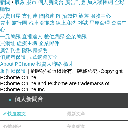
服務這麼優，當然在網路購物最好啦~~
專櫃男裝好
新聞
/
氣象
股市
個人新聞台
廣告刊登
加入聯播網
全球
便宜
你一定要來看看娃娃日系 勾魂 挑逗假開襟薄紗
購物
買賣租屋
支付連
國際連
Pi 拍錢包
旅遊
服務中心
睡衣+小丁(黑-桃蕾絲)~~
買車
旅行團
汽車險推薦
線上麻將
雜誌
星座命理
會員中
心
商品網址:
一元簡訊
直播達人
數位憑證
企業簡訊
買網址
虛擬主機
企業郵件
廣告刊登
隱私權聲明
消費者保護
兒童網路安全
About PChome
投資人聯絡
徵才
著作權保護
｜網路家庭版權所有、轉載必究
‧Copyright
極具挑逗性前開襟性感設計(前叉不可開)
PChome Online
PChome Online and PChome are trademarks of
PChome Online Inc.
柔軟透視感薄紗面料撩撥他的心
個人新聞台
快速發文
最新文章
細帶丁褲讓迷人的曲線更令人心動不已，難以抗
心情雜記
美食饗宴