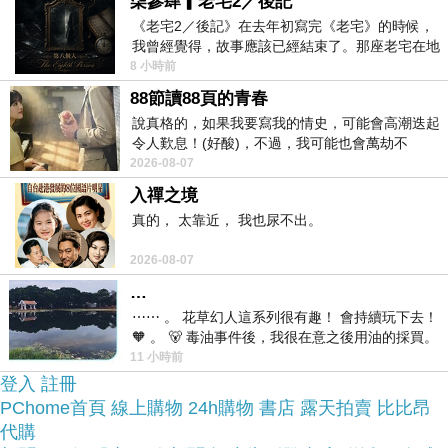
柒參肆▎老宅2／後記
這麼方便當然選擇在
門也不用看店員臉色，
《老宅2／後記》在去年初寫完《老宅》的時候，
網路上購買~~
我曾經覺得，故事應該已經結束了。那座老宅在地
震中倒塌，七個人終於離開那片黑暗，
8 小時前
88節讀88頁的青春
於是我參考了其他網友娃娃日系 勾魂 挑逗假開襟薄
說真格的，如果我要寫我的情史，可能會高潮迭起
紗睡衣+小丁(黑-桃蕾絲)的推薦開箱文及心得分享!
令人歎息！(好酸)，不過，我可能也會萬劫不
復...，每天跪鍵盤還是被判了花心的罪
2026-08-07
入禪之境
上網找了很多娃娃日系 勾魂 挑逗假開襟薄紗睡衣
真的， 太靠近， 我也尿不出。
+小丁(黑-桃蕾絲)評論跟比價的結果，還有哪裡買最
便宜划算，發現它真的很不錯!!
2026-08-07
…
品質有保障又有七天鑑
⋯⋯ 。 花草幻人這系列很有趣！ 會持續玩下去！
而且在網路上購買，
🧡 。 🐻 毒油事件後，我很在意之後用油的採買。
賞期，不滿意可以退貨也不用擔心買
前天購買了我之前就很愛
11 小時前
貴!
登入
註冊
PChome首頁
線上購物
24h購物
書店
露天拍賣
比比昂
代購