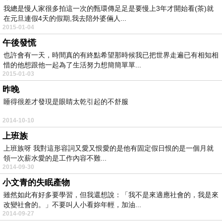
我總是慢人家很多拍這一次的甄環傳足足是要慢上3年才開始看(茶)就
在元旦連假4天的假期,我去陪外婆倆人...
2015-01-04
午後發慌
也許會有一天，時間真的有終點希望那時候我已把世界走遍已有相知相
惜的他想跟他一起為了生活努力想簡簡單單...
2015-01-03
昨晚
睡得很差才發現是眼睛太乾引起的不舒服
2014-10-10
上班族
上班族呀 我對這形容詞又愛又恨愛的是他有固定假日恨的是一個月就
領一次薪水愛的是工作內容不難...
2014-09-30
小文青的失眠產物
雖然如此有好多要學習，但我還想說：「我不是來適應社會的，我是來
改變社會的。」不要叫人小看妳年輕，加油...
2014-09-27