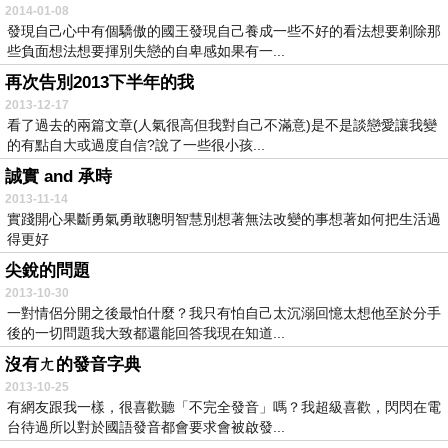
2014-01-08
發現自己心中有個驕傲的國王發現自己養成一些不好的看法想要剃除那
些負面想法想要揮別失戀的自卑感如果有一...
再次告別2013下半年的我
2013-12-17
看了過去的兩篇文章(人氣很高但我對自己不滿意)是不是談戀愛讓我變
的有點自大或過度自信?說了一些很小孩...
誠實 and 承時
2013-11-14
實踐開心果斷勇氣勇敢聰明智慧別想著無法改變的事想著如何把生活過
得更好
尖銳的問題
2013-10-30
一對情侶分開之後最怕什麼？我只有怕自己太沉溺回憶太想他至於分手
後的一切問題我大致都還能回答我現在知道...
沒有ㄤ的發音字典
2013-10-25
有網友跟我一樣，很喜歡聽「不完全發音」嗎？我超級喜歡，閃閃在電
台待過所以對於國語發音都會要求會被啟發...