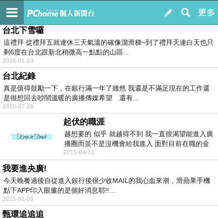
我是黃鈴雅*人生不設限
訂閱
我的
台北下雪囉
這禮拜 從禮拜五就連休三天氣溫的確像溜滑梯~到了禮拜天連白天也只
剩6度在台北跟新北稍微高一點點的山區...
2016-01-24
台北紀錄
真是值得鼓勵一下，在銀行滿一年了雖然 我還是不滿足現在的工作還
是很想回去吵鬧溫暖的廣播傳媒希望 還有...
2015-07-28
起伏的職涯
越想要的 似乎 就越得不到 我一直很渴望能進入廣
播圈而並不是沒機會給我進入 面對目前在職的金
2015-04-12
融產...
我要進央廣!
今天晚餐過後自從進入銀行後很少收MAIL的我心血來潮，滑蘋果手機
點下APP印入眼簾的是個好消息耶!!...
2015-01-06
甄環追追追