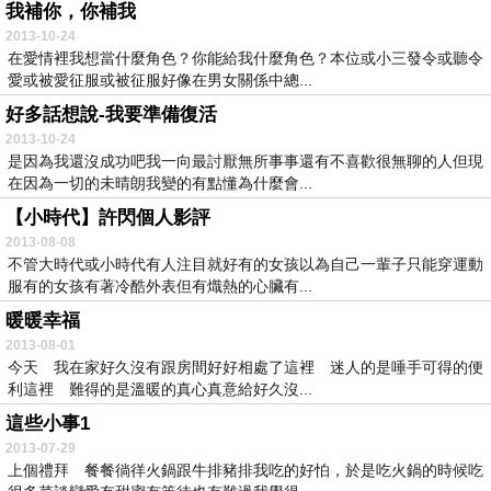
我補你，你補我
2013-10-24
在愛情裡我想當什麼角色？你能給我什麼角色？本位或小三發令或聽令
愛或被愛征服或被征服好像在男女關係中總...
好多話想說-我要準備復活
2013-10-24
是因為我還沒成功吧我一向最討厭無所事事還有不喜歡很無聊的人但現
在因為一切的未晴朗我變的有點懂為什麼會...
【小時代】許閃個人影評
2013-08-08
不管大時代或小時代有人注目就好有的女孩以為自己一輩子只能穿運動
服有的女孩有著冷酷外表但有熾熱的心臟有...
暖暖幸福
2013-08-01
今天 我在家好久沒有跟房間好好相處了這裡 迷人的是唾手可得的便
利這裡 難得的是溫暖的真心真意給好久沒...
這些小事1
2013-07-29
上個禮拜 餐餐徜徉火鍋跟牛排豬排我吃的好怕，於是吃火鍋的時候吃