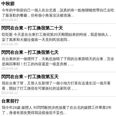
中秋節
今年的中秋節自己一個人在台北過，說真的有一點無聊雖然帶自己去吃
了最喜歡的餐廳，但有個小角落沒法被填滿...
2014-09-07
閃閃在台東－打工換宿第二十天
眨眨眼 今天是在台東打工換宿第20天剛開始來的時候，我是個病人，
染了風寒和大腿拉傷第一天見到民宿老闆...
2014-06-29
閃閃在台東－打工換宿第七天
在台東終於一個禮拜了，天氣也放晴了下雨的台東跟晴天的台東，完全
是兩回事耶！打工的內容還是一樣是房務，...
2014-06-16
閃閃在台東－打工換宿第五天
我在台東了呀，又替人生新增了一個小地方打算在這邊生活一個月看
看，開始了打工換宿在可樂旅社的這家民宿，...
2014-06-13
台東前行
我今年24歲 媒體人 叫閃閃毅然決然放棄了在台北的媒體工作畢業2年
了，身邊有朋友覺得我這樣做並不妥也...