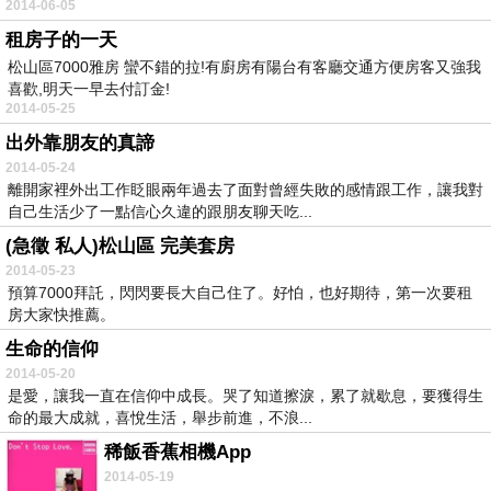
2014-06-05
租房子的一天
松山區7000雅房 蠻不錯的拉!有廚房有陽台有客廳交通方便房客又強我
喜歡,明天一早去付訂金!
2014-05-25
出外靠朋友的真諦
2014-05-24
離開家裡外出工作眨眼兩年過去了面對曾經失敗的感情跟工作，讓我對
自己生活少了一點信心久違的跟朋友聊天吃...
(急徵 私人)松山區 完美套房
2014-05-23
預算7000拜託，閃閃要長大自己住了。好怕，也好期待，第一次要租
房大家快推薦。
生命的信仰
2014-05-20
是愛，讓我一直在信仰中成長。哭了知道擦淚，累了就歇息，要獲得生
命的最大成就，喜悅生活，舉步前進，不浪...
稀飯香蕉相機App
2014-05-19