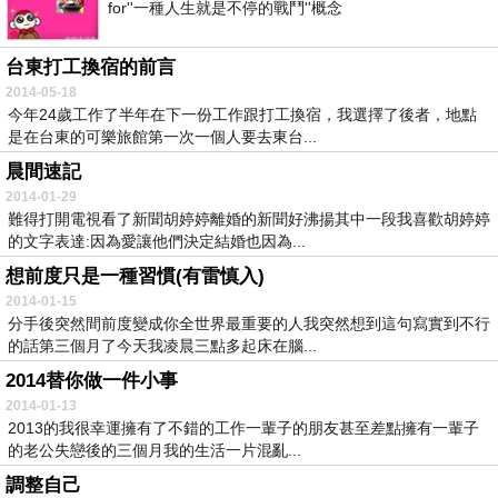
for''一種人生就是不停的戰鬥''概念
台東打工換宿的前言
2014-05-18
今年24歲工作了半年在下一份工作跟打工換宿，我選擇了後者，地點
是在台東的可樂旅館第一次一個人要去東台...
晨間速記
2014-01-29
難得打開電視看了新聞胡婷婷離婚的新聞好沸揚其中一段我喜歡胡婷婷
的文字表達:因為愛讓他們決定結婚也因為...
想前度只是一種習慣(有雷慎入)
2014-01-15
分手後突然間前度變成你全世界最重要的人我突然想到這句寫實到不行
的話第三個月了今天我凌晨三點多起床在腦...
2014替你做一件小事
2014-01-13
2013的我很幸運擁有了不錯的工作一輩子的朋友甚至差點擁有一輩子
的老公失戀後的三個月我的生活一片混亂...
調整自己