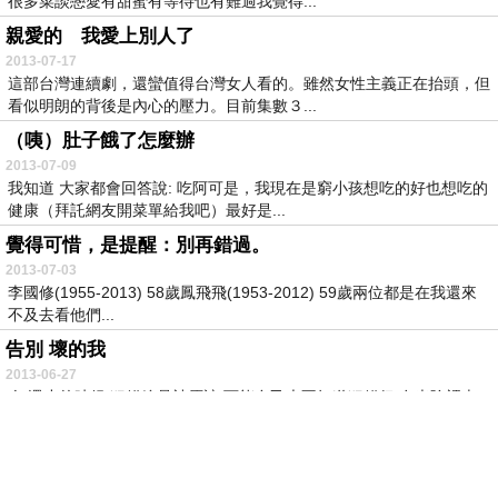
很多菜談戀愛有甜蜜有等待也有難過我覺得...
親愛的 我愛上別人了
2013-07-17
這部台灣連續劇，還蠻值得台灣女人看的。雖然女性主義正在抬頭，但
看似明朗的背後是內心的壓力。目前集數３...
（咦）肚子餓了怎麼辦
2013-07-09
我知道 大家都會回答說: 吃阿可是，我現在是窮小孩想吃的好也想吃的
健康（拜託網友開菜單給我吧）最好是...
覺得可惜，是提醒：別再錯過。
2013-07-03
李國修(1955-2013) 58歲鳳飛飛(1953-2012) 59歲兩位都是在我還來
不及去看他們...
告別 壞的我
2013-06-27
人 還小的時候 犯錯總是被原諒 可能自己也不知道犯錯但 在光陰裡走
了數載 改變了選擇了造就了人 長大...
男女吵架事件簿
2013-06-21