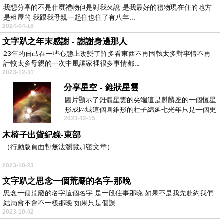
我想分享的不是什麼禮物但是對我來說 是我最好的禮物現在住的地方
是租屋的 我跟我母親一起住也住了有八年...
2024-04-16
文字趴之年末感謝 - 謝謝身邊那人
23年的自己在一些心態上改變了許多看東西不再固執太多對事情不再
計較太多母親的一次中風讓家裡很多事情都...
2023-12-31
分享星空 - 錐狀星雲
圖片顯示了錐體星雲的尖端這是麒麟座的一個恆星
形成區域這個圓錐形的柱子綿延七光年只是一個更
2023-12-15
大的恆星形成...
木椅子出貨紀錄-東部
（行動版頁面暫無法瀏覽加密文章）
2023-10-23
文字趴之思念一個荒廢的名字-那晚
思念一個荒廢的名字這個名字 是一段往事那晚 如果不是我先赴約我們
結局會不會不一樣那晚 如果只是個誤...
2023-10-02