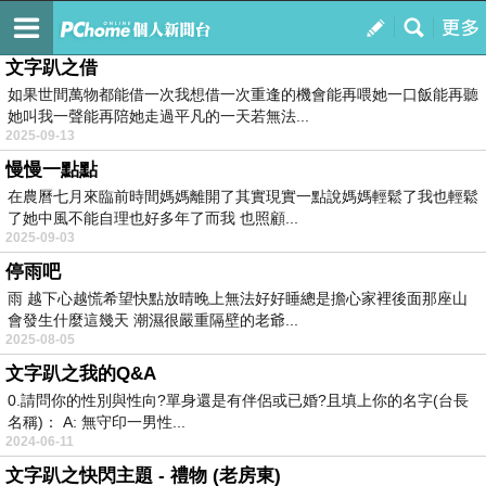
呼吸
訂閱
我的
文字趴之借
如果世間萬物都能借一次我想借一次重逢的機會能再喂她一口飯能再聽
她叫我一聲能再陪她走過平凡的一天若無法...
2025-09-13
慢慢一點點
在農曆七月來臨前時間媽媽離開了其實現實一點說媽媽輕鬆了我也輕鬆
了她中風不能自理也好多年了而我 也照顧...
2025-09-03
停雨吧
雨 越下心越慌希望快點放晴晚上無法好好睡總是擔心家裡後面那座山
會發生什麼這幾天 潮濕很嚴重隔壁的老爺...
2025-08-05
文字趴之我的Q&A
0.請問你的性別與性向?單身還是有伴侶或已婚?且填上你的名字(台長
名稱)： A: 無守印一男性...
2024-06-11
文字趴之快閃主題 - 禮物 (老房東)