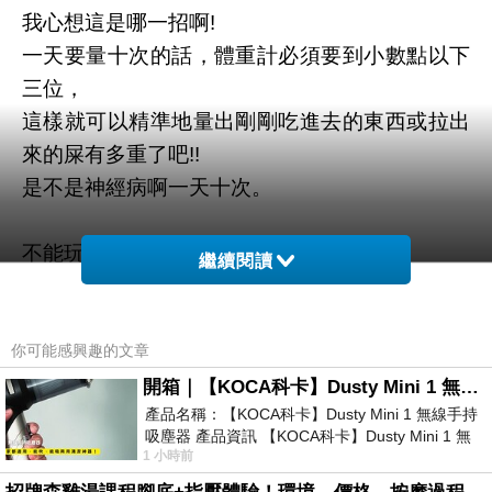
我心想這是哪一招啊!
一天要量十次的話，體重計必須要到小數點以下
三位，
這樣就可以精準地量出剛剛吃進去的東西或拉出
來的屎有多重了吧!!
是不是神經病啊一天十次。
不能玩facebook的話就寫網誌好了，
繼續閱讀
最近感到賤賤沒有朋友惹哭哭。
你可能感興趣的文章
開箱｜【KOCA科卡】Dusty Mini 1 無線手持吸塵器
產品名稱：【KOCA科卡】Dusty Mini 1 無線手持
吸塵器 產品資訊 【KOCA科卡】Dusty Mini 1 無
1 小時前
線手持吸塵器評語： 能吸、能吹兼具兩