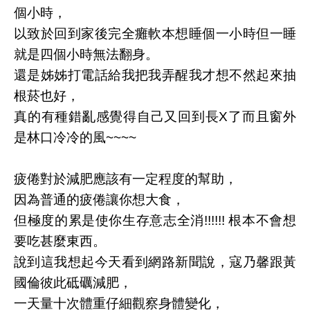
個小時，
以致於回到家後完全癱軟本想睡個一小時但一睡
就是四個小時無法翻身。
還是姊姊打電話給我把我弄醒我才想不然起來抽
根菸也好，
真的有種錯亂感覺得自己又回到長X了而且窗外
是林口冷冷的風~~~~
疲倦對於減肥應該有一定程度的幫助，
因為普通的疲倦讓你想大食，
但極度的累是使你生存意志全消!!!!!! 根本不會想
要吃甚麼東西。
說到這我想起今天看到網路新聞說，寇乃馨跟黃
國倫彼此砥礪減肥，
一天量十次體重仔細觀察身體變化，