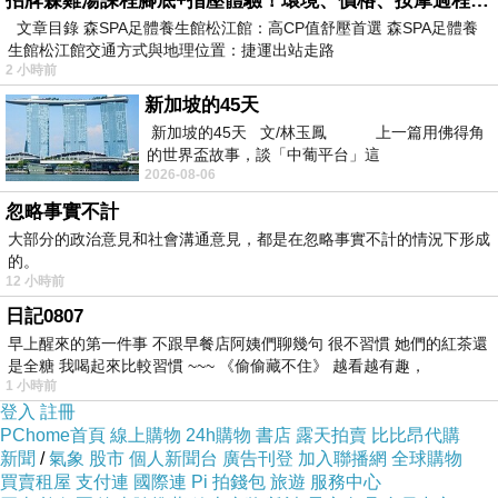
招牌森雞湯課程腳底+指壓體驗！環境、價格、按摩過程全紀錄，森SPA足體養生館松江館最新價格表
文章目錄 森SPA足體養生館松江館：高CP值舒壓首選 森SPA足體養
生館松江館交通方式與地理位置：捷運出站走路
2 小時前
新加坡的45天
新加坡的45天 文/林玉鳳 上一篇用佛得角
的世界盃故事，談「中葡平台」這
2026-08-06
nellku
忽略事實不計
2011-09-02 06:43:04
大部分的政治意見和社會溝通意見，都是在忽略事實不計的情況下形成
Facebook也沒什麼好玩,我最近認識因為PG
的。
團認識很多媽媽,終於了解什麼叫無知無識無病呻吟
12 小時前
心胸狹窄貪小便宜的主婦
日記0807
早上醒來的第一件事 不跟早餐店阿姨們聊幾句 很不習慣 她們的紅茶還
haha
是全糖 我喝起來比較習慣 ~~~ 《偷偷藏不住》 越看越有趣，
2011-08-21 02:40:49
1 小時前
應該是沒有甚麼厲害的才是
登入
註冊
PChome首頁
線上購物
24h購物
書店
露天拍賣
比比昂代購
話說要比厲害，哪裡比得上台中?
新聞
/
氣象
股市
個人新聞台
廣告刊登
加入聯播網
全球購物
買賣租屋
支付連
國際連
Pi 拍錢包
旅遊
服務中心
oily