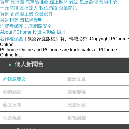
買車
旅行團
汽車險推薦
線上麻將
雜誌
星座命理
會員中心
2011-08-19 12:47:14
一元簡訊
直播達人
數位憑證
企業簡訊
已經離開很久了~
買網址
虛擬主機
企業郵件
廣告刊登
隱私權聲明
消費者保護
兒童網路安全
看更多回應
About PChome
投資人聯絡
徵才
著作權保護
｜網路家庭版權所有、轉載必究
‧Copyright PChome
Online
PChome Online and PChome are trademarks of PChome
Online Inc.
個人新聞台
快速發文
最新文章
心情雜記
美食饗宴
藝文欣賞
旅遊玩家
社會萬象
影視娛樂