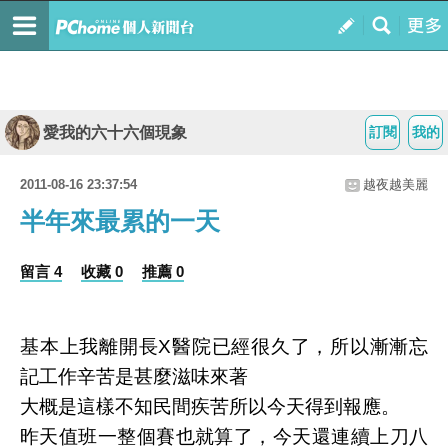
愛我的六十六個現象
訂閱
我的
2011-08-16 23:37:54
越夜越美麗
半年來最累的一天
留言 4
收藏 0
推薦 0
基本上我離開長X醫院已經很久了，所以漸漸忘
記工作辛苦是甚麼滋味來著
大概是這樣不知民間疾苦所以今天得到報應。
昨天值班一整個賽也就算了，今天還連續上刀八