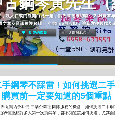
中古鋼琴黃先生（
門沒開白跑一趟，請先來電確認喔~ (24H賞琴專線 中古鋼琴 黃先
鋼琴選購文章及資訊歡迎參閱， 小弟line無設ID，讓您方便尋
0
0
愛的鼓勵
訂閱站台
二手鋼琴不踩雷！如何挑選二
？購買前一定要知道的5個重點
謝謝近期給予我們 曲樂企業社 團隊服務的機會｜如何挑選二手鋼
道的5個重點許多人第一次買鋼琴，都不知道該如何挑選，尤其面