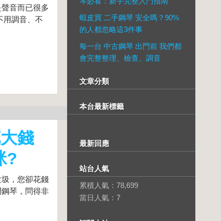
琴必看：新手完整入門指南
是聲音而已很多
蝦皮買 二手鋼琴 安全嗎？90%
不用調音、不
的人都忽略這3件事
每一台 中古鋼琴 出門前 我們都
會完整整理、檢查、調音
文章分類
本台最新標籤
花大錢
最新回應
咪?
站台人氣
垃圾，您卻花錢
累積人氣：
78,699
問鋼琴，問得非
當日人氣：
7