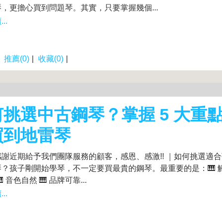
，更擔心買到問題琴。其實，只要掌握幾個...
..
|
推薦(0)
|
收藏(0)
|
何挑選中古鋼琴？掌握 5 大重
買到地雷琴
謝近期給予我們團隊服務的顧客，感恩、感激!! ｜如何挑選適
？孩子剛開始學琴，不一定要買最貴的鋼琴。最重要的是：🎹 觸鍵
 音色自然 🎹 品牌可靠...
..