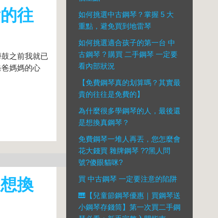
貴的往
如何挑選中古鋼琴？掌握 5 大
重點，避免買到地雷琴
如何挑選適合孩子的第一台 中
古鋼琴 ? 購買 二手鋼琴 一定要
學鼓之前我就已
看內部狀況
爸爸媽媽的心
【免費鋼琴真的划算嗎？其實最
貴的往往是免費的】
為什麼很多學鋼琴的人，最後還
是想換真鋼琴？
免費鋼琴一堆人再丟，您怎麼會
花大錢買 雜牌鋼琴 ??黑人問
號?傻眼貓咪?
買 中古鋼琴 一定要注意的陷阱
是想換
🎹【兒童節鋼琴優惠｜買鋼琴送
小鋼琴存錢筒】第一次買二手鋼