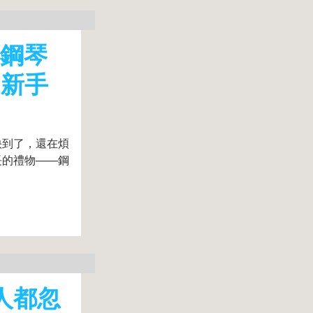
小鋼琴
：新手
快到了，還在煩
長的禮物——鋼
人都忽