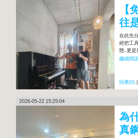
【
往
在此先分
經把工
態..更
繼續閱讀.
回應(0)
2026-05-22 15:25:04
為
真