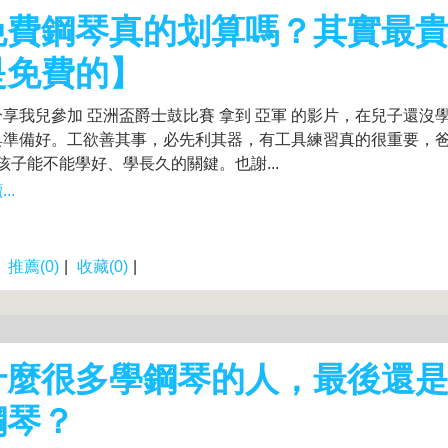
免費鋼琴真的划算嗎？其實最
是免費的】
享我兒參加 亞洲盃爵士鼓比賽 拿到 亞軍 的影片，在兒子還沒
具準備好。工欲善其事，必先利其器，有工具練習真的很重要，
是孩子能不能學好、學長久的關鍵。也謝...
..
|
推薦(0)
|
收藏(0)
|
什麼很多學鋼琴的人，最後還
鋼琴？