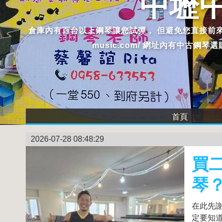
中壢
倉庫內有百台以上鋼琴讓您試彈， 但避免您直接前來，沒人在或
music.com/ 網址內有中古
首頁
2026-07-28 08:48:29
買
琴
在此先
定要知