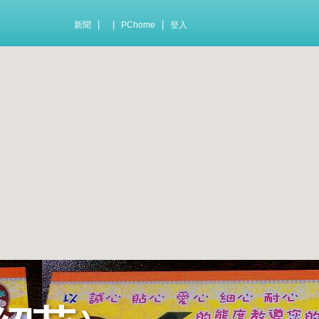
|
|
|
新聞
PChome
登入