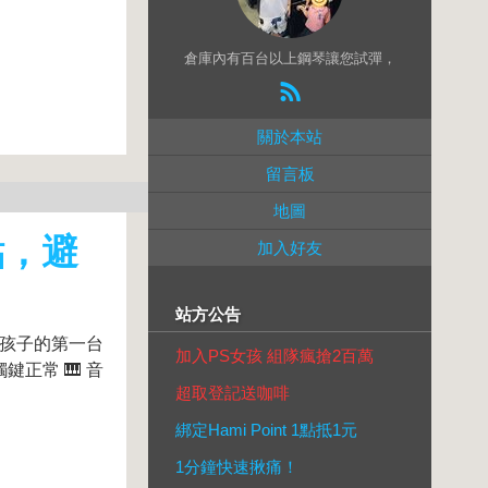
倉庫內有百台以上鋼琴讓您試彈，
關於本站
留言板
地圖
點，避
加入好友
站方公告
合孩子的第一台
加入PS女孩 組隊瘋搶2百萬
正常 🎹 音
超取登記送咖啡
綁定Hami Point 1點抵1元
1分鐘快速揪痛！