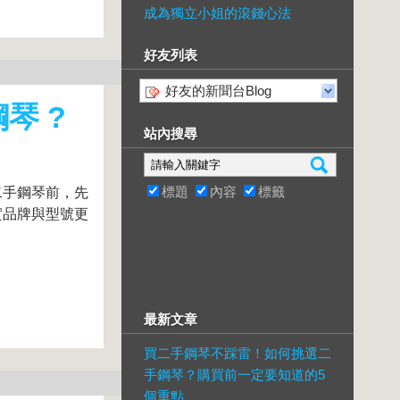
成為獨立小姐的滾錢心法
好友列表
好友的新聞台Blog
琴 ?
站內搜尋
標題
內容
標籤
二手鋼琴前，先
實品牌與型號更
最新文章
買二手鋼琴不踩雷！如何挑選二
手鋼琴？購買前一定要知道的5
個重點