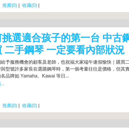
|
推薦(0)
|
收藏(0)
|
何挑選適合孩子的第一台 中古鋼
買 二手鋼琴 一定要看內部狀況
期給予服務機會的顧客及老師，也祝福大家端午連假愉快｜購買
牌與型號許多家長在選購鋼琴時，第一個考量往往是價格，但其
品牌如 Yamaha、Kawai 等日...
..
|
推薦(0)
|
收藏(0)
|