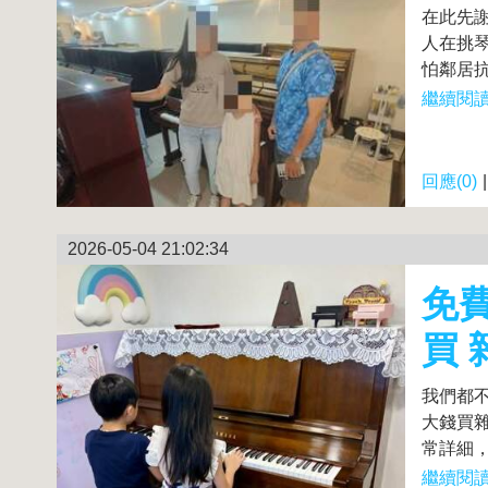
在此先
人在挑
怕鄰居抗
繼續閱讀.
回應(0)
2026-05-04 21:02:34
免
買 
我們都
大錢買
常詳細，
繼續閱讀.