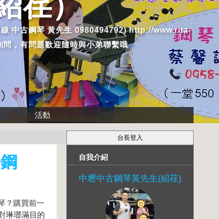
紹荏）
生 0980494792) http://www.rita-
找及詢問，有問題歡迎隨時與小弟聯繫哦
活動
手鋼
自我介紹
中壢中古鋼琴黃先生(紹荏)
琴？購買前一
對琳瑯滿目的