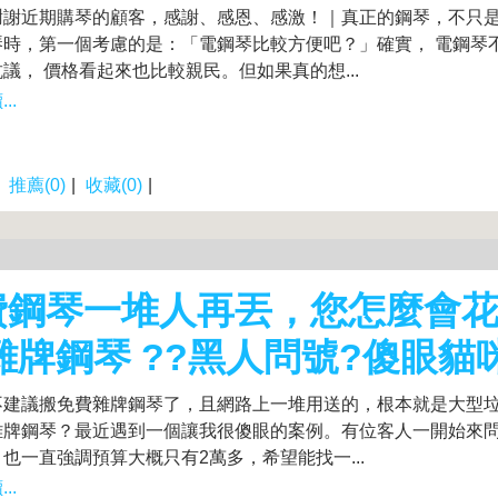
謝謝近期購琴的顧客，感謝、感恩、感激！｜真正的鋼琴，不只
琴時，第一個考慮的是：「電鋼琴比較方便吧？」確實， 電鋼琴
議， 價格看起來也比較親民。但如果真的想...
..
|
推薦(0)
|
收藏(0)
|
費鋼琴一堆人再丟，您怎麼會
雜牌鋼琴 ??黑人問號?傻眼貓
不建議搬免費雜牌鋼琴了，且網路上一堆用送的，根本就是大型
雜牌鋼琴？最近遇到一個讓我很傻眼的案例。有位客人一開始來
也一直強調預算大概只有2萬多，希望能找一...
..