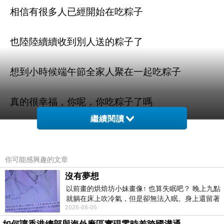
相信有很多人已經開始在吃粽子
也陸陸續續收到別人送的粽子了
想到小時候端午節全家人聚在一起吃粽子
真的很幸福，你呢，你吃粽子了嗎
繼續閱讀
還沒有的話，買個粽子或禮盒回去和家人一起聚
聚吧
你可能感興趣的文章
建議上
MOMO購物網
沒有夢想
購買，現在都有特價喔
以前畫的烘焙坊小妹畫像↑ 也算失眠吧？ 晚上九點
就躺在床上吹冷氣，但是卻無法入眠。身上還留著
2026-08-05
四點多跑的六公里的疲