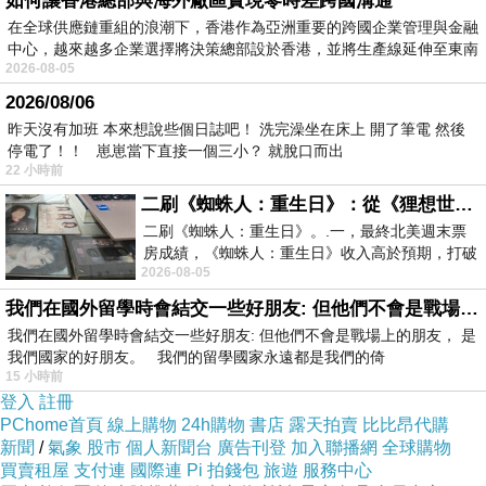
如何讓香港總部與海外廠區實現零時差跨國溝通
在全球供應鏈重組的浪潮下，香港作為亞洲重要的跨國企業管理與金融
中心，越來越多企業選擇將決策總部設於香港，並將生產線延伸至東南
2026-08-05
2026/08/06
昨天沒有加班 本來想說些個日誌吧！ 洗完澡坐在床上 開了筆電 然後
停電了！！ 崽崽當下直接一個三小？ 就脫口而出
22 小時前
二刷《蜘蛛人：重生日》：從《狸想世界》到《怪奇物語》
二刷《蜘蛛人：重生日》。.一，最終北美週末票
房成績，《蜘蛛人：重生日》收入高於預期，打破
2026-08-05
《復仇者聯盟：終局之戰》記錄，成為
我們在國外留學時會結交一些好朋友: 但他們不會是戰場上的朋友
我們在國外留學時會結交一些好朋友: 但他們不會是戰場上的朋友， 是
我們國家的好朋友。 我們的留學國家永遠都是我們的倚
15 小時前
登入
註冊
PChome首頁
線上購物
24h購物
書店
露天拍賣
比比昂代購
新聞
/
氣象
股市
個人新聞台
廣告刊登
加入聯播網
全球購物
【魚博士-魚霸】野生現撈無刺白帶魚清肉6盒(100g-盒)
買賣租屋
支付連
國際連
Pi 拍錢包
旅遊
服務中心