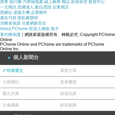
買車
旅行團
汽車險推薦
線上麻將
雜誌
星座命理
會員中心
商品網址:
一元簡訊
直播達人
數位憑證
企業簡訊
買網址
虛擬主機
企業郵件
http://www.momoshop.com.tw/goods/GoodsDet
廣告刊登
隱私權聲明
ail.jsp?
消費者保護
兒童網路安全
About PChome
投資人聯絡
徵才
i_code=4045121&memid=6000009307&cid=a
著作權保護
｜網路家庭版權所有、轉載必究
‧Copyright PChome
puad&oid=1&osm=league
Online
PChome Online and PChome are trademarks of PChome
Online Inc.
商品簡述
:
個人新聞台
快速發文
最新文章
心情雜記
美食饗宴
品牌名稱
魚博士-魚霸
魚種
白帶魚
藝文欣賞
旅遊玩家
菲力/腹條
社會萬象
影視娛樂
部位
中骨/琵琶骨/切塊
其他