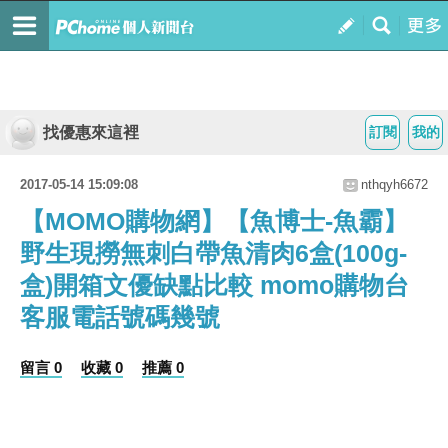
找優惠來這裡
訂閱
我的
2017-05-14 15:09:08
nthqyh6672
【MOMO購物網】【魚博士-魚霸】
野生現撈無刺白帶魚清肉6盒(100g-
盒)開箱文優缺點比較 momo購物台
客服電話號碼幾號
留言 0
收藏 0
推薦 0