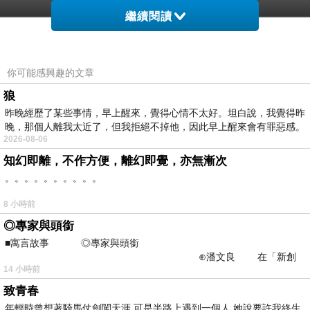
繼續閱讀
ps. 配件、外搭、包包皆為另外搭配
你可能感興趣的文章
狼
昨晚經歷了某些事情，早上醒來，覺得心情不太好。坦白說，我覺得昨
晚，那個人離我太近了，但我拒絕不掉他，因此早上醒來會有罪惡感。
2026-08-06
商品網址:
http://product.mobchannels.com/redirect.php?
知幻即離，不作方便，離幻即覺，亦無漸次
k=74573d2b873e23056bc79216d5e3e824&uid1=&uid2=&uid3=&ui
。。。。。。。。。。
T
,t
,t
,
,
,
,
恤
恤推薦
恤推薦品牌
一字領
一字領上衣
一字領洋裝
一字領穿
8 小時前
,
,
,
,
,
搭
一字領荷葉
一字領連身
一字領連身褲
一字領連身長褲
一字領
◎專家與頭銜
,
,
,
,
針織洋裝
一字領露肩
一字領露肩上衣
上衣
上衣
■寓言故事 ◎專家與頭銜
,
夏
上衣
⊕潘文良 在「新創
14 小時前
之谷」裡——
,
女
上衣
致青春
年輕時曾想著騎馬仗劍闖天涯 可是半路上遇到一個人 她說要許我終生