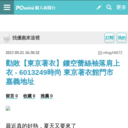
找優惠來這裡
訂閱
我的
2017-05-21 16:38:32
nthqyh6672
勸敗【東京著衣】鏤空蕾絲袖落肩上
衣 - 6013249時尚 東京著衣館門市
嘉義地址
留言 0
收藏 0
推薦 0
最近真的好熱，夏天又要來了