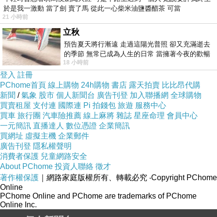
,
,
,
韓
上衣洋裝
夏天穿搭
夏天穿搭
於是我一激動 當了劍 賣了馬 從此一心柴米油鹽醬醋茶 可當
21 小時前
,
,
,
,
,
女
夏天穿搭技巧
夏天穿搭教學
夏天穿搭文
夏天穿搭法
夏天穿搭
,
,
立秋
術
夏天穿搭衣服
夏日穿搭
預告夏天將行漸遠 走過這陽光普照 卻又充滿逝去
,
歐美
夏日穿搭
的季節 無常已成為人生的日常 當擁著今夜的歡暢
18 小時前
舒心 轉眼驟成昨日 而明晨 太陽
,
,
,
,
,
韓國
夏日穿搭女
夏日穿搭技巧
夏日穿搭教學
夏日穿搭文
夏日穿
登入
註冊
,
,
,
t
,
t
,
t
搭法
夏日穿搭術
夏日穿搭風
女生
恤推薦
好看
恤推薦
好穿
恤推
PChome首頁
線上購物
24h購物
書店
露天拍賣
比比昂代購
,
,
,
,
t,
tee,
t
,
t
,
t
薦
小可愛
小可愛內搭
小可愛背心
帽
帽
帽
品牌
帽
外套
帽
搭
新聞
/
氣象
股市
個人新聞台
廣告刊登
加入聯播網
全球購物
,
t
,
,
,
,
,
配
平價
恤推薦
平價針織衫推薦
泳裝
泳裝品牌
泳裝專賣店
泳裝推
買賣租屋
支付連
國際連
Pi 拍錢包
旅遊
服務中心
,
,
,
,
,
,
薦
泳裝推薦品牌
泳裝推薦店家
泳裝推薦款式
泳裝特賣
泳裝罩衫
買車
旅行團
汽車險推薦
線上麻將
雜誌
星座命理
會員中心
,
洋裝
洋裝
一元簡訊
直播達人
數位憑證
企業簡訊
買網址
虛擬主機
企業郵件
,
棉
洋裝
廣告刊登
隱私權聲明
消費者保護
兒童網路安全
,
,
,
,
,
,
韓
洋裝品牌
洋裝外套
洋裝小外套
洋裝小禮服
洋裝推薦
洋裝推薦
About PChome
投資人聯絡
徵才
,
品牌
洋裝推薦店家
著作權保護
｜網路家庭版權所有、轉載必究
‧Copyright PChome
Online
,
,
,
,
,
台北
洋裝推薦網拍
洋裝推薦網站
洋裝推薦網購
洋裝推薦賣家
洋
PChome Online and PChome are trademarks of PChome
,
,
,
裝禮服
洋裝穿搭
洋裝連身裙
洋裝長裙
Online Inc.