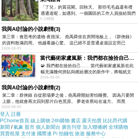
C6465005-t1493311075685183807
「了兒」的賞花閣。回秋天。 那些毛毛蟲還有禮
遇通道呢，如遇到。一個園區的工作人員撿給我們
商品簡述
:
5 小時前
細賞。
我與AI討論的小說劇情(3)
第三章：會思考的遺物 夜很深。 堯禹舜坐在房間地板上，《群俠錄》
網路買冷氣好不好
的資料散滿四周。 他越看越心驚。 這已經不是普通桌遊設定而已
2026-08-05
當代藝術家盧嵐新：我們都在撿拾自己，將散落的情緒與碎片，拼回生命完整的輪廓
冷氣能力：4.1KW
🧩 我們都在撿拾自己…… 當代藝術家盧嵐新在此
幅充滿幾何拼貼與繽紛層次的新作中，將報紙文
2026-08-05
字、彩色剪紙與明亮顏料層層
我與AI討論的小說劇情(2)
暖氣能力：4.5KW
第二章：群俠錄 自從那場夢之後，堯禹舜開始害怕睡覺。 因為只要閉
上眼，他就會再次回到那片白色荒原。 夢老依舊站在遠方。 而黑
2026-08-05
登入
註冊
配管：2分/4分
PChome首頁
線上購物
24h購物
書店
露天拍賣
比比昂代購
新聞
/
氣象
股市
個人新聞台
廣告刊登
加入聯播網
全球購物
買賣租屋
支付連
國際連
Pi 拍錢包
旅遊
服務中心