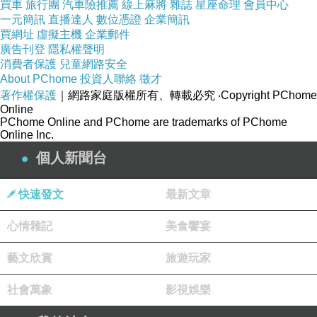
買車
旅行團
汽車險推薦
線上麻將
雜誌
星座命理
會員中心
一元簡訊
直播達人
數位憑證
企業簡訊
內外機連接線：2芯(1.25mm2絞線+扁平端子)
買網址
虛擬主機
企業郵件
廣告刊登
隱私權聲明
消費者保護
兒童網路安全
About PChome
投資人聯絡
徵才
CSPF：5.45 kWh/kWh
著作權保護
｜網路家庭版權所有、轉載必究
‧Copyright PChome
Online
PChome Online and PChome are trademarks of PChome
Online Inc.
環保R410A冷媒
個人新聞台
快速發文
最新文章
新舒眠
心情雜記
美食饗宴
藝文欣賞
旅遊玩家
社會萬象
影視娛樂