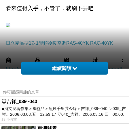
看來值得入手，不管了，就刷下去吧
日立精品型1對1變頻冷暖空調RAS-40YK RAC-40YK
商品網址:
http://tracking.shopmarketplacenetwork.com/aff
繼續閱讀
_c?
offer_id=2051&aff_id=12&source=ProductFeed
你可能感興趣的文章
&file_id=105&url=http%3A%2F%2Fwww.tkec.c
◎吉祥_039~040
om.tw%2Fpt.aspx%3Fpid%3D172810%26ref%
■潘文良著作集＞勵益品＞魚雁千里共今緣＞吉祥_039~040 ▽039_吉
3D457%26RID%3D%7Baff_sub%7D%26Click
祥。2006.03.03.五 12:59:17 ▽040_吉祥。2006.03.16.四 00:00:
18 小時前
_ID%3D%7Btransaction_id%7D%0A&aff_sub=
東灣踏青