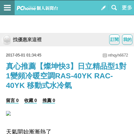
找優惠來這裡
訂閱
我的
2017-05-01 01:34:45
nthqyh6672
真心推薦【燦坤快3】日立精品型1對
1變頻冷暖空調RAS-40YK RAC-
40YK 移動式水冷氣
留言 0
收藏 0
推薦 0
天氣開始漸漸熱了