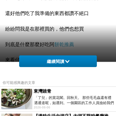
還好他們吃了我準備的東西都讚不絕口
紛紛問我是在那裡買的，他們也想買
到底是什麼那麼好吃阿
餅乾推薦
來看仔細囉，就是這個啦
繼續閱讀
【台灣肉乾王】櫻花蝦杏仁脆片豬肉乾(70g)x5包
你可能感興趣的文章
這款在網路上可是大家瘋狂搶購的產品
東灣踏青
「了兒」的賞花閣。回秋天。 那些毛毛蟲還有禮
遇通道呢，如遇到。一個園區的工作人員撿給我們
我是在
買的
ETMALL東森購物網
2026-08-06
細賞。