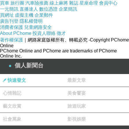
買車
旅行團
汽車險推薦
線上麻將
雜誌
星座命理
會員中心
一元簡訊
直播達人
數位憑證
企業簡訊
買網址
虛擬主機
企業郵件
廣告刊登
隱私權聲明
消費者保護
兒童網路安全
About PChome
投資人聯絡
徵才
著作權保護
｜網路家庭版權所有、轉載必究
‧Copyright PChome
【台灣肉乾王】櫻花蝦杏仁脆片豬肉乾(70g)x5包
Online
PChome Online and PChome are trademarks of PChome
Online Inc.
網址:
個人新聞台
快速發文
最新文章
心情雜記
美食饗宴
描述
:
藝文欣賞
旅遊玩家
社會萬象
影視娛樂
台灣肉乾王 櫻花蝦杏仁脆片豬肉乾