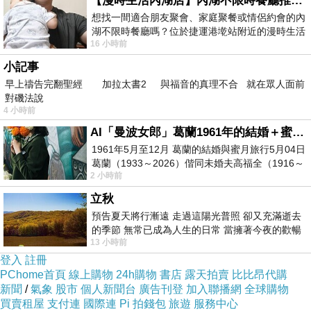
【漫時生活內湖店】內湖不限時餐廳推薦｜捷運港墘站美食，聚餐、約會、家庭聚會首選，正餐甜點一次滿足
你看了是不是也口水直流了呢
想找一間適合朋友聚會、家庭聚餐或情侶約會的內
湖不限時餐廳嗎？位於捷運港墘站附近的漫時生活
16 小時前
內湖店，從捷運站步行約4分鐘即可抵
趕快買一個來吃吃看吧
小記事
早上禱告完翻聖經 加拉太書2 與福音的真理不合 就在眾人面前
對磯法說
4 小時前
AI「曼波女郎」葛蘭1961年的結婚＋蜜月旅行 #戀上老電影 #葛蘭 #粟子
1961年5月至12月 葛蘭的結婚與蜜月旅行5月04日
葛蘭（1933～2026）偕同未婚夫高福全（1916～
2 小時前
2004）乘郵輪赴倫敦6月15日於英國倫敦St.S
立秋
預告夏天將行漸遠 走過這陽光普照 卻又充滿逝去
的季節 無常已成為人生的日常 當擁著今夜的歡暢
13 小時前
舒心 轉眼驟成昨日 而明晨 太陽
登入
註冊
PChome首頁
線上購物
24h購物
書店
露天拍賣
比比昂代購
新聞
/
氣象
股市
個人新聞台
廣告刊登
加入聯播網
全球購物
買賣租屋
支付連
國際連
Pi 拍錢包
旅遊
服務中心