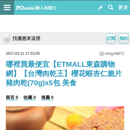
找優惠來這裡
訂閱
我的
2017-03-11 17:53:05
nthqyh6672
哪裡買最便宜【ETMALL東森購物
網】【台灣肉乾王】櫻花蝦杏仁脆片
豬肉乾(70g)x5包 美食
留言 0
收藏 0
推薦 0